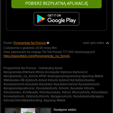
POBIERZ BEZPŁATNĄ APLIKACJĘ
Dodał:
Programista Na Froncie
zwiń opis video
Codziennie o godzinie 16:00 nowy film
Oraz zapraszam na mojego Tik Tok Ponad 777.000 obserwujących
https://www.tiktok.com/@programista_na_froncie
Programista Na Froncie - Subskrybuj kanał
#programista #lifehack #tricks #computer #iphone #iphone14
#programista_na_froncie #PNF #cplusplusprogramming #gaming #tiktok
#tiktokvideo #tk #ytshorts #short #shorts #ytshort #yt #ytshortsvideo
#youtubeshorts #youtube #youtuber #youtubechannel #youtubeshorts
#programistanafroncie, #youtubeshorts, #shorts, #youtube #shorts ,
#shortsvideo, #crafteaditi, #shortsyoutube, #short, #funnyshorts, #shortsfeed,
#comedyshorts, #ytshorts,#shorts, #pragerushorts, #youtubeshortprageru
#shortyt #shorttiktoktrending, #gaming #tiktok
Następne wideo: