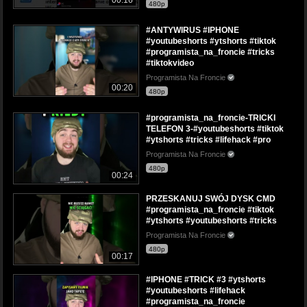
00:16
480p
#ANTYWIRUS #IPHONE
#youtubeshorts #ytshorts #tiktok
#programista_na_froncie #tricks
#tiktokvideo
Programista Na Froncie
00:20
480p
#programista_na_froncie-TRICKI
TELEFON 3-#youtubeshorts #tiktok
#ytshorts #tricks #lifehack #pro
Programista Na Froncie
480p
00:24
PRZESKANUJ SWÓJ DYSK CMD
#programista_na_froncie #tiktok
#ytshorts #youtubeshorts #tricks
Programista Na Froncie
480p
00:17
#IPHONE #TRICK #3 #ytshorts
#youtubeshorts #lifehack
#programista_na_froncie