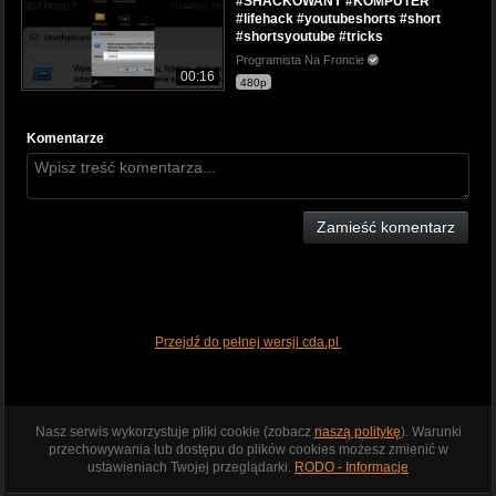
#SHACKOWANY #KOMPUTER
#lifehack #youtubeshorts #short
#shortsyoutube #tricks
Programista Na Froncie
00:16
480p
Komentarze
Zamieść komentarz
Przejdź do pełnej wersji cda.pl
Nasz serwis wykorzystuje pliki cookie (zobacz
naszą politykę
). Warunki
przechowywania lub dostępu do plików cookies możesz zmienić w
ustawieniach Twojej przeglądarki.
RODO - Informacje