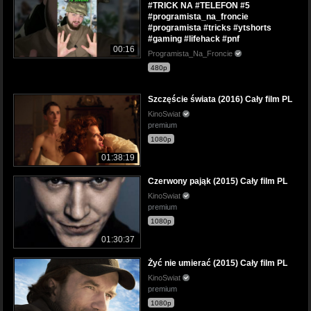
#TRICK NA #TELEFON #5
#programista_na_froncie
#programista #tricks #ytshorts
#gaming #lifehack #pnf
00:16
Programista_Na_Froncie
480p
Szczęście świata (2016) Cały film PL
KinoSwiat
premium
1080p
01:38:19
Czerwony pająk (2015) Cały film PL
KinoSwiat
premium
1080p
01:30:37
Żyć nie umierać (2015) Cały film PL
KinoSwiat
premium
1080p