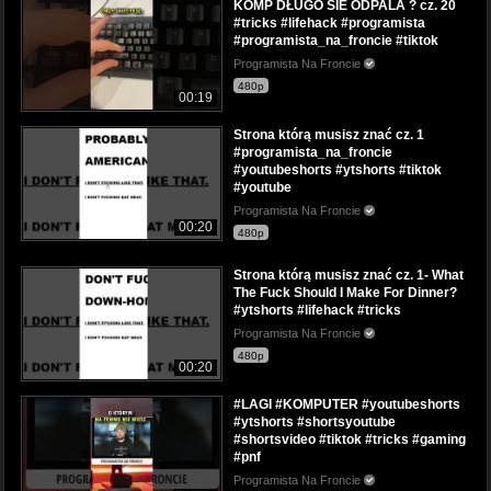
KOMP DŁUGO SIE ODPALA ? cz. 20
#tricks #lifehack #programista
#programista_na_froncie #tiktok
Programista Na Froncie
480p
00:19
Strona którą musisz znać cz. 1
#programista_na_froncie
#youtubeshorts #ytshorts #tiktok
#youtube
Programista Na Froncie
00:20
480p
Strona którą musisz znać cz. 1- What
The Fuck Should I Make For Dinner?
#ytshorts #lifehack #tricks
Programista Na Froncie
480p
00:20
#LAGI #KOMPUTER #youtubeshorts
#ytshorts #shortsyoutube
#shortsvideo #tiktok #tricks #gaming
#pnf
Programista Na Froncie