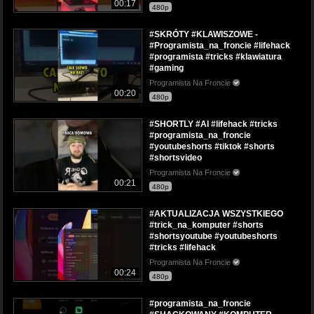
00:17
480p
#SKRÓTY #KLAWISZOWE -
#Programista_na_froncie #lifehack
#programista #tricks #klawiatura
#gaming
Programista Na Froncie
00:20
480p
#SHORTLY #AI #lifehack #tricks
#programista_na_froncie
#youtubeshorts #tiktok #shorts
#shortsvideo
Programista Na Froncie
00:21
480p
#AKTUALIZACJA WSZYSTKIEGO
#trick_na_komputer #shorts
#shortsyoutube #youtubeshorts
#tricks #lifehack
Programista Na Froncie
00:24
480p
#programista_na_froncie