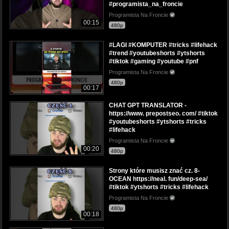
#programista_na_froncie
Programista Na Froncie
00:15
480p
#LAGI #KOMPUTER #tricks #lifehack
#trend #youtubeshorts #ytshorts
#tiktok #gaming #youtube #pnf
Programista Na Froncie
480p
00:17
CHAT GPT TRANSLATOR -
https://www. prepostseo. com/ #tiktok
#youtubeshorts #ytshorts #tricks
#lifehack
Programista Na Froncie
00:20
480p
Strony które musisz znać cz. 8-
OCEAN https://neal. fun/deep-sea/
#tiktok #ytshorts #tricks #lifehack
Programista Na Froncie
480p
00:18