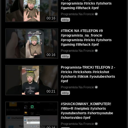
#programista #tricks #ytshorts
#gaming #lifehack #pnf
Programista Na Froncie
00:16
480p
#TRICK NA #TELEFON #9
#programista_na_froncie
#programista #tricks #ytshorts
#gaming #lifehack #pnf
Programista Na Froncie
00:16
480p
Programista-TRICKI TELEFON 2 -
#tricks #trickshots #trickshot
#ytshorts #tiktok #youtubeshorts
#pnf
Programista Na Froncie
00:21
480p
#SHACKOWANY_KOMPUTER!
#Win+R #netplwiz #ytshorts
#youtubeshorts #shortsyoutube
#shortsvideo #pnf
Programista Na Froncie