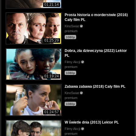
01:21:14
Prosta historia o morderstwie (2016)
Cały film PL
KinoSwiat
premium
1080p
01:25:29
Dobra, zła dziewczyna (2022) Lektor
PL
Filmy Akcji
premium
1080p
01:19:24
Zabawa zabawa (2018) Cały film PL
KinoSwiat
premium
1080p
01:24:57
W świetle dnia (2013) Lektor PL
Filmy Akcji
premium