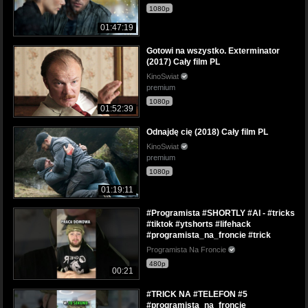
1080p
01:47:19
Gotowi na wszystko. Exterminator
(2017) Cały film PL
KinoSwiat
premium
1080p
01:52:39
Odnajdę cię (2018) Cały film PL
KinoSwiat
premium
1080p
01:19:11
#Programista #SHORTLY #AI - #tricks
#tiktok #ytshorts #lifehack
#programista_na_froncie #trick
Programista Na Froncie
480p
00:21
#TRICK NA #TELEFON #5
#programista_na_froncie