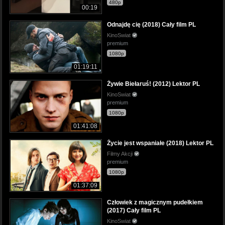
480p
00:19
Odnajdę cię (2018) Cały film PL
KinoSwiat
premium
1080p
01:19:11
Żywie Biełaruś! (2012) Lektor PL
KinoSwiat
premium
1080p
01:41:08
Życie jest wspaniałe (2018) Lektor PL
Filmy Akcji
premium
1080p
01:37:09
Człowiek z magicznym pudełkiem
(2017) Cały film PL
KinoSwiat