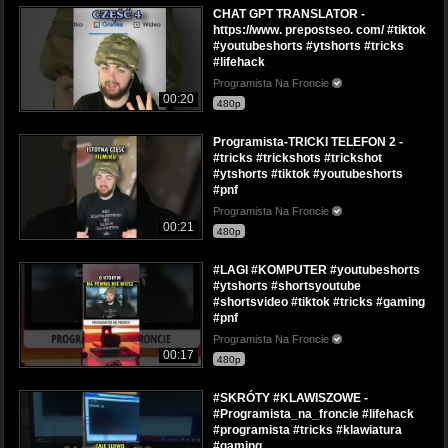
CHAT GPT TRANSLATOR -
https://www. prepostseo. com/ #tiktok
#youtubeshorts #ytshorts #tricks
#lifehack
Programista Na Froncie
00:20
480p
Programista-TRICKI TELEFON 2 -
#tricks #trickshots #trickshot
#ytshorts #tiktok #youtubeshorts
#pnf
Programista Na Froncie
00:21
480p
#LAGI #KOMPUTER #youtubeshorts
#ytshorts #shortsyoutube
#shortsvideo #tiktok #tricks #gaming
#pnf
Programista Na Froncie
00:17
480p
#SKRÓTY #KLAWISZOWE -
#Programista_na_froncie #lifehack
#programista #tricks #klawiatura
#gaming