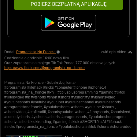
POBIERZ BEZPŁATNĄ APLIKACJĘ
Dodał:
Programista Na Froncie
zwiń opis video
Codziennie o godzinie 16:00 nowy film
Oraz zapraszam na mojego Tik Tok Ponad 777.000 obserwujących
https://www.tiktok.com/@programista_na_froncie
Programista Na Froncie - Subskrybuj kanał
#programista #lifehack #tricks #computer #iphone #iphone14
#programista_na_froncie #PNF #cplusplusprogramming #gaming #tiktok
#tiktokvideo #tk #ytshorts #short #shorts #ytshort #yt #ytshortsvideo
#youtubeshorts #youtube #youtuber #youtubechannel #youtubeshorts
#programistanafroncie, #youtubeshorts, #shorts, #youtube #shorts ,
#shortsvideo, #crafteaditi, #shortsyoutube, #short, #funnyshorts, #shortsfeed,
#comedyshorts, #ytshorts,#shorts, #pragerushorts, #youtubeshortprageru
#shortyt #shorttiktoktrending, #gaming #tiktok #SHORTLY #AI #lifehack
#tricks #programista_na_froncie #youtubeshorts #tiktok #shorts #shortsvideo