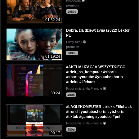
KinoSwiat
premium
1080p
01:52:24
Dobra, zła dziewczyna (2022) Lektor
PL
Filmy Akcji
premium
1080p
01:19:24
#AKTUALIZACJA WSZYSTKIEGO
#trick_na_komputer #shorts
#shortsyoutube #youtubeshorts
#tricks #lifehack
Programista Na Froncie
00:24
480p
#LAGI #KOMPUTER #tricks #lifehack
#trend #youtubeshorts #ytshorts
#tiktok #gaming #youtube #pnf
Programista Na Froncie
480p
00:17