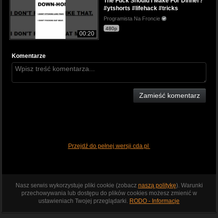
The Fuck Should I Make For Dinner?
#ytshorts #lifehack #tricks
Programista Na Froncie
480p
00:20
Komentarze
Zamieść komentarz
Przejdź do pełnej wersji cda.pl
Nasz serwis wykorzystuje pliki cookie (zobacz
naszą politykę
). Warunki
przechowywania lub dostępu do plików cookies możesz zmienić w
ustawieniach Twojej przeglądarki.
RODO - Informacje