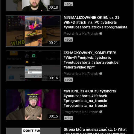
480p
00:18
MINIMALIZOWANIE OKIEN cz. 21
WIN+D #trick_na_PC #ytshorts
#youtubeshorts #tricks #programista
Programista Na Froncie
480p
00:21
#SHACKOWANY_KOMPUTER!
#Win+R #netplwiz #ytshorts
#youtubeshorts #shortsyoutube
#shortsvideo #pnf
Programista Na Froncie
00:16
480p
#IPHONE #TRICK #3 #ytshorts
#youtubeshorts #lifehack
#programista_na_froncie
#programista_na_froncie
Programista Na Froncie
00:15
480p
Strona którą musisz znać cz. 1- What