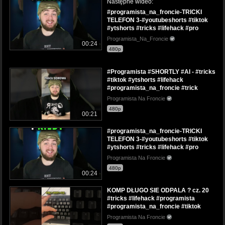
Następne wideo:
#programista_na_froncie-TRICKI
TELEFON 3-#youtubeshorts #tiktok
#ytshorts #tricks #lifehack #pro
Programista_Na_Froncie
00:24
480p
#Programista #SHORTLY #AI - #tricks
#tiktok #ytshorts #lifehack
#programista_na_froncie #trick
Programista Na Froncie
480p
00:21
#programista_na_froncie-TRICKI
TELEFON 3-#youtubeshorts #tiktok
#ytshorts #tricks #lifehack #pro
Programista Na Froncie
480p
00:24
KOMP DŁUGO SIE ODPALA ? cz. 20
#tricks #lifehack #programista
#programista_na_froncie #tiktok
Programista Na Froncie