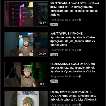
PRZESKANUJ SWOJ DYSK w 10sek
#CMD #CHKDSK #Programista
#programista_na_froncie #lifehack
#tricks
Programista Na Froncie
00:17
480p
#ANTYWIRUS #IPHONE
#youtubeshorts #ytshorts #tiktok
#programista_na_froncie #tricks
#tiktokvideo
Programista Na Froncie
00:20
480p
PRZESKANUJ SWÓJ DYSK CMD
#programista_na_froncie #tiktok
#ytshorts #youtubeshorts #tricks
Programista Na Froncie
480p
00:17
Strony które musisz znać cz. 8-
OCEAN https://neal. fun/deep-sea/
#tiktok #ytshorts #tricks #lifehack
Programista Na Froncie