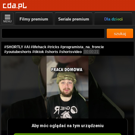
Filmy premium
Seriale premium
Dla dzieci
MENU
szukaj
#SHORTLY #AI #lifehack #tricks #programista_na_froncie
#youtubeshorts #tiktok #shorts #shortsvideo
00:00:21
Aby móc oglądać na tym urządzeniu