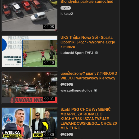
Blondynka parkuje samochód
720p
lukasz2
02:08
UKS Trójka Nowa Sól - Sparta
Oborniki 34:27 - wybrane akcje
z meczu
Lubuski Sport TVP3
04:40
upośledzony? pijany? // RIKORD
WIDJO // warszawscy kierowcy
1080p
warszafkapostolicy
00:51
Szok! PSG CHCE WYMIENIĆ
MBAPPE ZA RONALDO!
KUCHARSKI SZANTAŻUJE
LEWANDOWSKIEGO... CHCE 20
MLN EURO!
09:36
1080p