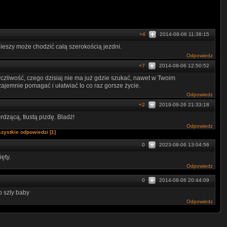
+4
2014-08-06 11:38:15
pieszy może chodzić całą szerokością jezdni.
Odpowiedz
+7
2014-08-06 12:50:52
czliwość, czego dzisiaj nie ma już gdzie szukać, nawet w Twoim
zajemnie pomagać i ułatwiać to co raz gorsze życie.
Odpowiedz
+2
2019-09-26 21:33:18
dzącą, tłustą pizdę. Bladż!
Odpowiedz
zystkie odpowiedzi [1]
0
2023-08-06 13:04:56
ęty.
Odpowiedz
0
2014-08-06 20:44:09
o szly baby
Odpowiedz