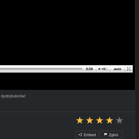
0:59
auto
 dystrybutorów!
Embed
Zgłoś