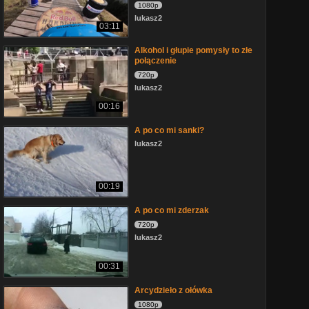
1080p
lukasz2
03:11
Alkohol i głupie pomysły to złe
połączenie
720p
lukasz2
00:16
A po co mi sanki?
lukasz2
00:19
A po co mi zderzak
720p
lukasz2
00:31
Arcydzieło z ołówka
1080p