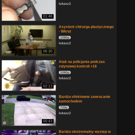
lukasz2
01:46
Asystent chirurga plastycznego
- Wkręt
1080p
lukasz2
06:30
Atak na policjanta podczas
rutynowej kontroli +18
1080p
lukasz2
02:13
Bardzo efektowne zawracanie
samochodem
720p
lukasz2
00:43
Bardzo ekstremalny występ w