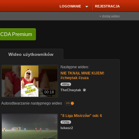
LOGOWANIE
REJESTRACJA
+ dodaj wideo
 CDA Premium
Wideo użytkowników
Następne wideo:
NIE TKNĄŁ MNIE KIJEM!
#chwytak #zuza
480p
TheChwytak
00:18
Autoodtwarzanie następnego wideo
on
"8 Liga Mistrzów" odc 6
720p
lukasz2