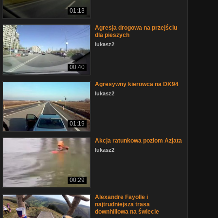
01:13
Agresja drogowa na przejściu
dla pieszych
lukasz2
00:40
Agresywny kierowca na DK94
lukasz2
01:19
Akcja ratunkowa poziom Azjata
lukasz2
00:29
Alexandre Fayolle i
najtrudniejsza trasa
downhillowa na świecie