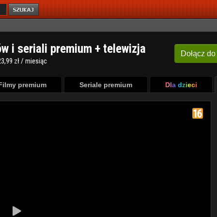
ów i seriali premium + telewizja
Dołącz
do
3,99 zł / miesiąc
Filmy premium
Seriale premium
Dla dzieci