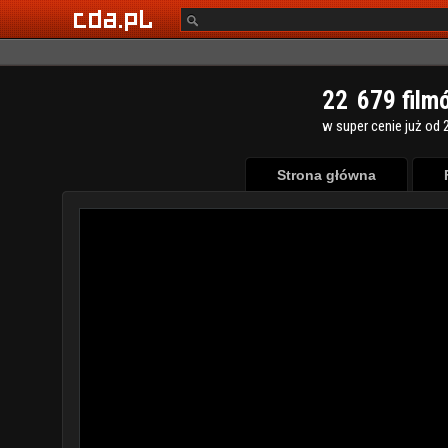
2
2
6
7
9
film
w super cenie już od 2
Strona główna