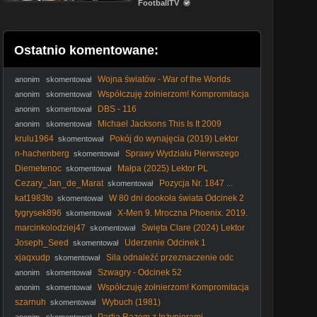
FootballTV
Ostatnio komentowane:
Wojna światów - War of the Worlds
anonim
skomentował
(2025) lektor
Współczuję żołnierzom! Kompromitacja
anonim
skomentował
Sobkowiak-Czarneckiej u terytorialsów
DBS - 116
anonim
skomentował
Michael Jacksons This Is It 2009
anonim
skomentował
(Lektor PL)
krulu1964
Pokój do wynajęcia (2019) Lektor
skomentował
PL
n-hachenberg
Sprawy Wydziału Pierwszego
skomentował
S01E07 Lektor PL
Diemetenoc
Małpa (2025) Lektor PL
skomentował
Cezary_Jan_de_Marat
Pozycja Nr. 1847 ...
skomentował
13/03/2026 ...
kat1983to
W 80 dni dookoła świata Odcinek 2
skomentował
tygrysek896
X-Men 9. Mroczna Phoenix. 2019.
skomentował
[Lektor PL]
marcinkolodziej47
Święta Clare (2024) Lektor
skomentował
PL
Joseph_Seed
Uderzenie Odcinek 1
skomentował
xjaqxudp
Sila odnaleźć przeznaczenie odc
skomentował
106
Szwagry - Odcinek 52
anonim
skomentował
Współczuję żołnierzom! Kompromitacja
anonim
skomentował
Sobkowiak-Czarneckiej u terytorialsów
szarnuh
Wybuch (1981)
skomentował