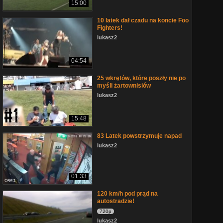
15:00
10 latek dał czadu na koncie Foo
Fighters!
lukasz2
04:54
25 wkrętów, które poszły nie po
myśli żartownisiów
lukasz2
15:48
83 Latek powstrzymuje napad
lukasz2
01:33
120 km/h pod prąd na
autostradzie!
720p
lukasz2