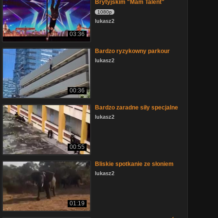
Brytyjskim "Mam Talent"
1080p
lukasz2
03:36
Bardzo ryzykowny parkour
lukasz2
00:36
Bardzo zaradne siły specjalne
lukasz2
00:55
Bliskie spotkanie ze słoniem
lukasz2
01:19