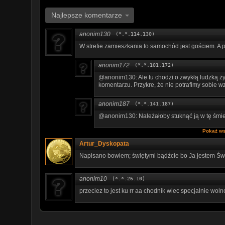
Najlepsze komentarze
anonim130
(*.*.114.130)
W strefie zamieszkania to samochód jest gościem. A 
anonim172
(*.*.101.172)
@anonim130: Ale tu chodzi o zwykłą ludzką ży
komentarzu. Przykre, że nie potrafimy sobie w
anonim187
(*.*.141.187)
@anonim130: Należałoby stuknąć ją w tę śmier
Pokaż ws
Artur_Dyskopata
Napisano bowiem; świętymi bądźcie bo Ja jestem Świ
anonim10
(*.*.26.10)
przeciez to jest ku rr aa chodnik wiec specjalnie woln