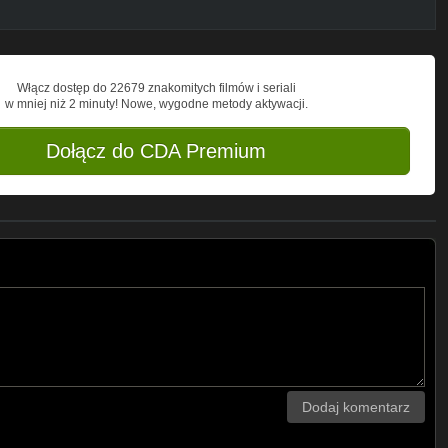
Włącz dostęp do 22679 znakomitych filmów i seriali
w mniej niż 2 minuty! Nowe, wygodne metody aktywacji.
Dołącz do CDA Premium
Dodaj komentarz