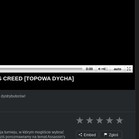
0:00
auto
IN'S CREED [TOPOWA DYCHA]
 dystrybutorów!
a turnieju, w którym mogliście wybrać
Embed
Zgłoś
dziś porozmawiamy na temat Assassin's