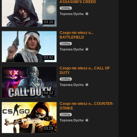
ASSASSIN'S CREED
1080p
Topowa Dycha
03:10
Czego nie wiesz o...
BATTLEFIELD
1080p
Topowa Dycha
03:42
Czego nie wiesz o... CALL OF
DUTY
1080p
Topowa Dycha
04:22
Czego nie wiesz o... COUNTER-
STRIKE
1080p
Topowa Dycha
03:29