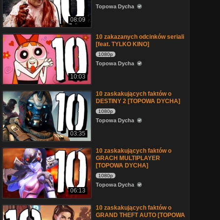
Topowa Dycha
08:09
10 zakazanych odcinków seriali
[feat. TYLKO KINO]
1080p
Topowa Dycha
10:03
10 zaskakujących faktów o
DESTINY 2 [TOPOWA DYCHA]
1080p
Topowa Dycha
03:35
10 zaskakujących faktów o
GRACH MULTIPLAYER
[TOPOWA DYCHA]
1080p
Topowa Dycha
06:13
10 zaskakujących faktów o
GRAND THEFT AUTO [TOPOWA