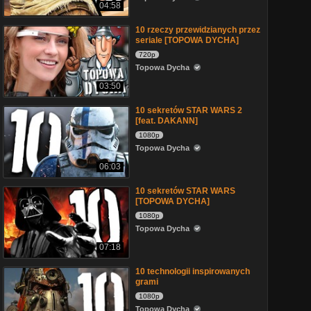
04:58
10 rzeczy przewidzianych przez
seriale [TOPOWA DYCHA]
720p
Topowa Dycha
03:50
10 sekretów STAR WARS 2
[feat. DAKANN]
1080p
Topowa Dycha
06:03
10 sekretów STAR WARS
[TOPOWA DYCHA]
1080p
Topowa Dycha
07:18
10 technologii inspirowanych
grami
1080p
Topowa Dycha