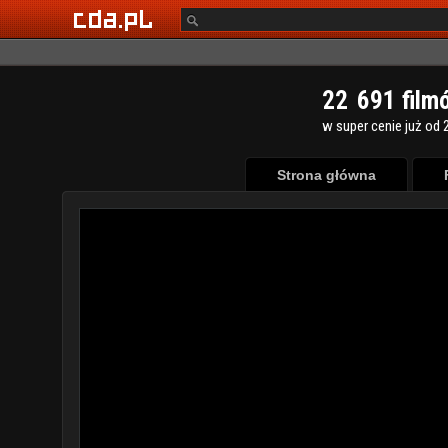
2
2
6
9
1
film
w super cenie już od 2
Strona główna