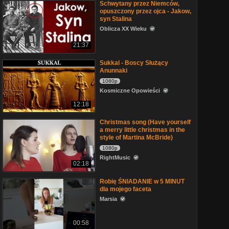
Schwytany przez Niemców,
opuszczony przez ojca - Jakow,
syn Stalina
Oblicza XX Wieku
21:37
Sukkal - Boscy Służący
Anunnaki
1080p
Kosmiczne Opowieści
12:18
Christmas song (Have yourself
a merry little christmas in the
style of Martina McBride)
1080p
RightMusic
02:18
Robię ŚNIADANIE w 5 MINUT
dla mojego faceta
Marsia
00:58