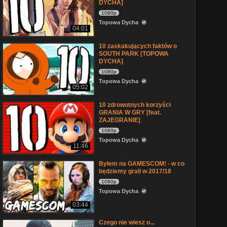
DYCHA]
1080p
Topowa Dycha
04:01
10 zaskakujących faktów o
SOUTH PARK [TOPOWA
DYCHA]
1080p
Topowa Dycha
05:02
10 zdrowotnych korzyści
GRANIA W GRY [feat.
ZAJEGRANIE]
1080p
Topowa Dycha
11:46
Byłem na GAMESCOM! - w co
będziemy grali w 2017/18
1080p
Topowa Dycha
03:44
Czego nie wiesz o...