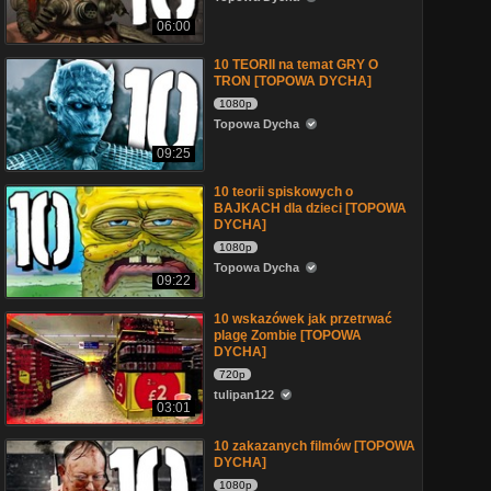
06:00
10 TEORII na temat GRY O
TRON [TOPOWA DYCHA]
1080p
Topowa Dycha
09:25
10 teorii spiskowych o
BAJKACH dla dzieci [TOPOWA
DYCHA]
1080p
Topowa Dycha
09:22
10 wskazówek jak przetrwać
plagę Zombie [TOPOWA
DYCHA]
720p
tulipan122
03:01
10 zakazanych filmów [TOPOWA
DYCHA]
1080p