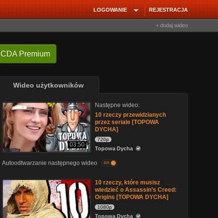
LOGOWANIE
REJESTRACJA
+ dodaj wideo
 CDA Premium
Wideo użytkowników
Następne wideo:
10 rzeczy przewidzianych
przez seriale [TOPOWA
DYCHA]
720p
03:50
Topowa Dycha
Autoodtwarzanie następnego wideo
on
10 rzeczy, które musisz
wiedzieć o Assassin’s Creed:
Origins [TOPOWA DYCHA]
1080p
Topowa Dycha