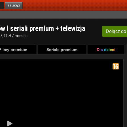
ów i seriali premium + telewizja
Dołącz
do
3,99 zł / miesiąc
Filmy premium
Seriale premium
Dla dzieci