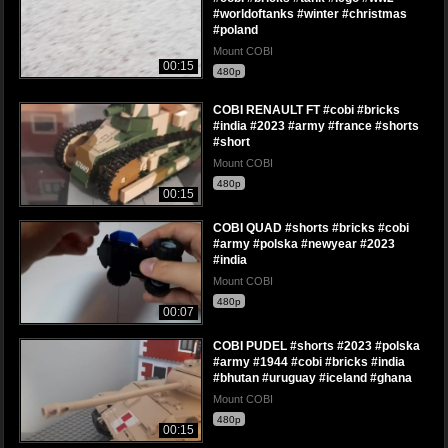
#worldoftanks #winter #christmas
#poland
Mount COBI
00:15
480p
COBI RENAULT FT #cobi #bricks
#india #2023 #army #france #shorts
#short
Mount COBI
480p
00:15
COBI QUAD #shorts #bricks #cobi
#army #polska #newyear #2023
#india
Mount COBI
480p
00:07
COBI PUDEL #shorts #2023 #polska
#army #1944 #cobi #bricks #india
#bhutan #uruguay #iceland #ghana
Mount COBI
480p
00:15