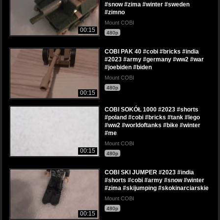
#snow #zima #winter #sweden
#zimno
Mount COBI
00:15
480p
COBI PAK 40 #cobi #bricks #india
#2023 #army #germany #ww2 #war
#joebiden #biden
Mount COBI
480p
00:15
COBI SOKÓŁ 1000 #2023 #shorts
#poland #cobi #bricks #tank #lego
#ww2 #worldoftanks #bike #winter
#me
Mount COBI
00:15
480p
COBI SKI JUMPER #2023 #india
#shorts #cobi #army #snow #winter
#zima #skijumping #skokinarciarskie
Mount COBI
480p
00:15