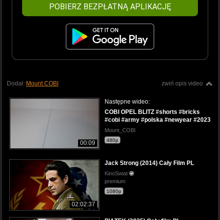
POBIERZ BEZPŁATNĄ APLIKACJĘ
Dodał:
Mount COBI
zwiń opis video
Następne wideo:
COBI OPEL BLITZ #shorts #bricks
#cobi #army #polska #newyear #2023
Mount_COBI
480p
00:09
Jack Strong (2014) Cały Film PL
KinoSwiat
premium
1080p
02:02:37