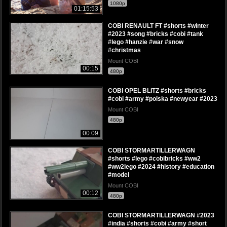
1080p
01:15:53
COBI RENAULT FT #shorts #winter
#2023 #song #bricks #cobi #tank
#lego #hanzie #war #snow
#christmas
Mount COBI
00:15
480p
COBI OPEL BLITZ #shorts #bricks
#cobi #army #polska #newyear #2023
Mount COBI
480p
00:09
COBI STORMARTILLERWAGN
#shorts #lego #cobibricks #ww2
#ww2lego #2024 #history #education
#model
Mount COBI
00:12
480p
COBI STORMARTILLERWAGN #2023
#india #shorts #cobi #army #short