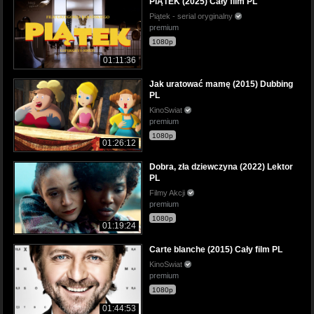
PIĄTEK (2025) Cały film PL
Piątek - serial oryginalny
premium
1080p
01:11:36
Jak uratować mamę (2015) Dubbing
PL
KinoSwiat
premium
1080p
01:26:12
Dobra, zła dziewczyna (2022) Lektor
PL
Filmy Akcji
premium
1080p
01:19:24
Carte blanche (2015) Cały film PL
KinoSwiat
premium
1080p
01:44:53