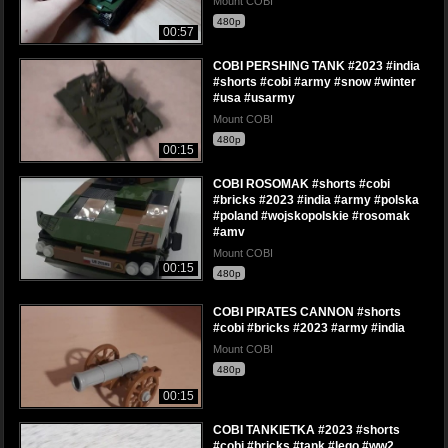
Mount COBI
480p
00:57
COBI PERSHING TANK #2023 #india
#shorts #cobi #army #snow #winter
#usa #usarmy
Mount COBI
480p
00:15
COBI ROSOMAK #shorts #cobi
#bricks #2023 #india #army #polska
#poland #wojskopolskie #rosomak
#amv
Mount COBI
00:15
480p
COBI PIRATES CANNON #shorts
#cobi #bricks #2023 #army #india
Mount COBI
480p
00:15
COBI TANKIETKA #2023 #shorts
#cobi #bricks #tank #lego #ww2