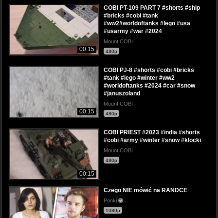
COBI PT-109 PART 7 #shorts #ship
#bricks #cobi #tank
#ww2#worldoftanks #lego #usa
#usarmy #war #2024
Mount COBI
00:15
480p
COBI PJ-8 #shorts #cobi #bricks
#tank #lego #winter #ww2
#worldoftanks #2024 #car #snow
#januszoland
Mount COBI
00:15
480p
COBI PRIEST #2023 #india #shorts
#cobi #army #winter #snow #klocki
Mount COBI
480p
00:15
Czego NIE mówić na RANDCE
Ponki
1080p