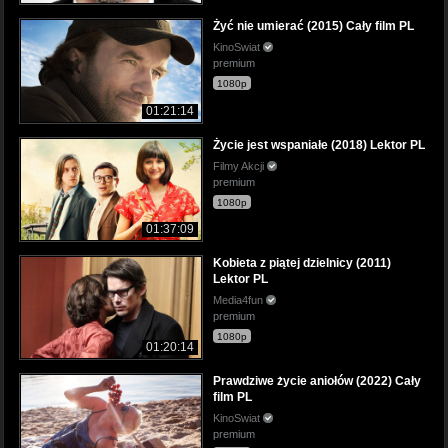
Żyć nie umierać (2015) Cały film PL
KinoSwiat
premium
1080p
01:21:14
Życie jest wspaniałe (2018) Lektor PL
Filmy Akcji
premium
1080p
01:37:09
Kobieta z piątej dzielnicy (2011)
Lektor PL
Media4fun
premium
1080p
01:20:14
Prawdziwe życie aniołów (2022) Cały
film PL
KinoSwiat
premium