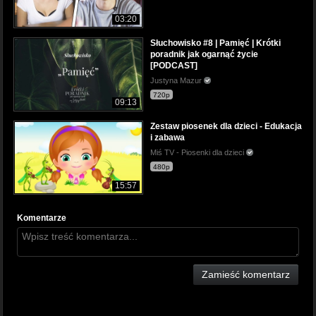
03:20
Słuchowisko #8 | Pamięć | Krótki
poradnik jak ogarnąć życie
[PODCAST]
Justyna Mazur
720p
09:13
Zestaw piosenek dla dzieci - Edukacja
i zabawa
Miś TV - Piosenki dla dzieci
480p
15:57
Komentarze
Zamieść komentarz