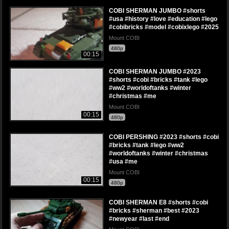
COBI SHERMAN JUMBO #shorts
#usa #history #love #education #lego
#cobibricks #model #cobixlego #2025
Mount COBI
480p
00:15
COBI SHERMAN JUMBO #2023
#shorts #cobi #bricks #tank #lego
#ww2 #worldoftanks #winter
#christmas #me
Mount COBI
00:15
480p
COBI PERSHING #2023 #shorts #cobi
#bricks #tank #lego #ww2
#worldoftanks #winter #christmas
#usa #me
Mount COBI
00:15
480p
COBI SHERMAN E8 #shorts #cobi
#bricks #sherman #best #2023
#newyear #last #end