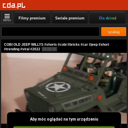
Filmy premium
Seriale premium
Dla dzieci
MENU
szukaj
COBI OLD JEEP WILLYS #shorts #cobi #bricks #car #jeep #short
#trending #viral #2022
00:00:15
Aby móc oglądać na tym urządzeniu