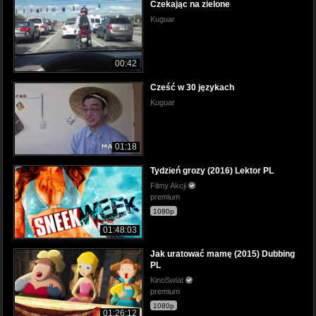
Czekając na zielone
Kuguar
00:42
Cześć w 30 językach
Kuguar
01:18
Tydzień grozy (2016) Lektor PL
Filmy Akcji
premium
1080p
01:48:03
Jak uratować mamę (2015) Dubbing
PL
KinoSwiat
premium
1080p
01:26:12