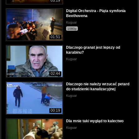
03:19
Digital Orchestra - Piąta symfonia
Beethovena
Kuguar
1080p
01:51
Dlaczego granat jest lepszy od
karabinu?
Kuguar
02:44
Dlaczego nie należy wrzucać petard
do studzienki kanalizacyjnej
Kuguar
00:19
Dla mnie taki wygląd to kalectwo
Kuguar