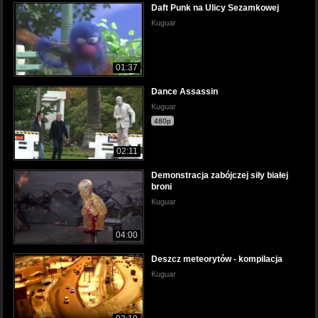
Daft Punk na Ulicy Sezamkowej
Kuguar
01:37
Dance Assassin
Kuguar
480p
02:11
Demonstracja zabójczej siły białej
broni
Kuguar
04:00
Deszcz meteorytów - kompilacja
Kuguar