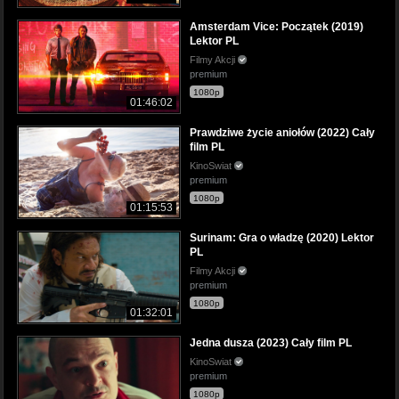
Amsterdam Vice: Początek (2019)
Lektor PL
Filmy Akcji
premium
1080p
01:46:02
Prawdziwe życie aniołów (2022) Cały
film PL
KinoSwiat
premium
1080p
01:15:53
Surinam: Gra o władzę (2020) Lektor
PL
Filmy Akcji
premium
1080p
01:32:01
Jedna dusza (2023) Cały film PL
KinoSwiat
premium
1080p