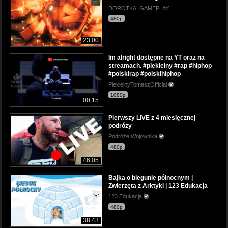
DOROTKA_GAMEPLAY
480p
23:00
Im alright dostępne na YT oraz na
streamach. #piekielny #rap #hiphop
#polskirap #polskihiphop
PiekielnyTomaszOfficial
1080p
00:15
Pierwszy LIVE z 4 miesięcznej
podróży
Podróże Wojownika
480p
46:05
Bajka o biegunie północnym |
Zwierzęta z Arktyki | 123 Edukacja
123 Edukacja
480p
38:43