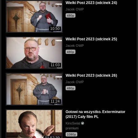
Wielki Post 2023 (odcinek 24)
Jacek OWP
480p
10:50
Wielki Post 2023 (odcinek 25)
Jacek OWP
480p
11:03
Wielki Post 2023 (odcinek 26)
Jacek OWP
480p
11:24
Gotowi na wszystko. Exterminator
(2017) Cały film PL
KinoSwiat
premium
1080p
01:52:39