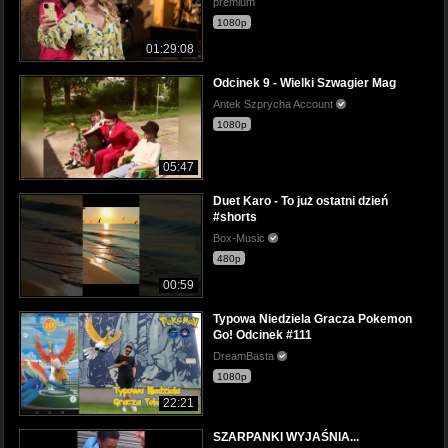
premium
1080p
01:29:08
Odcinek 9 - Wielki Szwagier Mag
Antek Szprycha Account
1080p
05:47
Duet Karo - To już ostatni dzień
#shorts
Box-Music
480p
00:59
Typowa Niedziela Gracza Pokemon
Go! Odcinek #111
DreamBasta
1080p
22:21
SZARPANKI WYJAŚNIA...