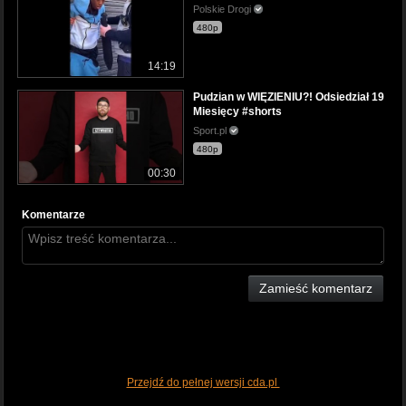
Polskie Drogi
480p
14:19
Pudzian w WIĘZIENIU?! Odsiedział 19
Miesięcy #shorts
Sport.pl
480p
00:30
Komentarze
Zamieść komentarz
Przejdź do pełnej wersji cda.pl