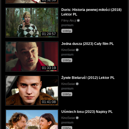
Doris: Historia pewnej miłości (2018)
Lektor PL
Filmy Akcji
premium
1080p
01:28:57
Jedna dusza (2023) Cały film PL
KinoSwiat
premium
1080p
01:33:19
Żywie Biełaruś! (2012) Lektor PL
KinoSwiat
premium
1080p
01:41:08
Uśmiech losu (2023) Napisy PL
KinoSwiat
premium
1080p