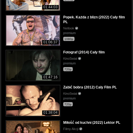
01:44:03
Popek. Każda z blizn (2022) Cały film
PL
Netlook
premium
1080p
01:06:37
Fotograf (2014) Cały film
KinoSwiat
premium
720p
01:47:16
Zabić bobra (2012) Cały Film PL
KinoSwiat
premium
720p
01:38:04
Miłość od kuchni (2022) Lektor PL
Filmy Akcji