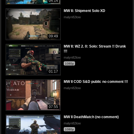
04:14
MW II: Shipment Solo XD
malyn82low
09:49
MW II: WZ 2. 0: Solo: Stream !! Drunk
!!!
malyn82low
1080p
01:17
MW II COD S&D public no comment !!!
malyn82low
07:55
MW II DeathMatch (no comment)
malyn82low
1080p