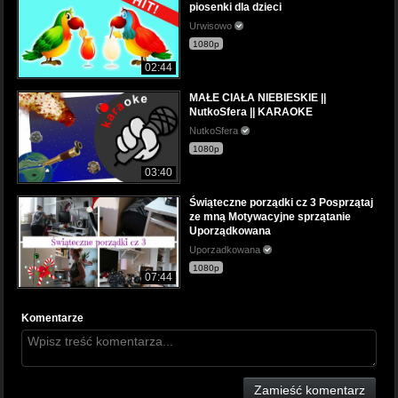
piosenki dla dzieci
Urwisowo
1080p
02:44
MAŁE CIAŁA NIEBIESKIE ||
NutkoSfera || KARAOKE
NutkoSfera
1080p
03:40
Świąteczne porządki cz 3 Posprzątaj
ze mną Motywacyjne sprzątanie
Uporządkowana
Uporzadkowana
1080p
07:44
Komentarze
Zamieść komentarz