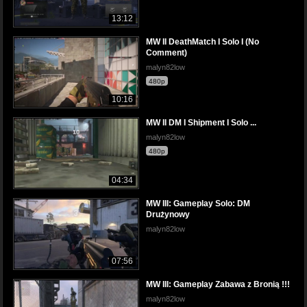
13:12
MW II DeathMatch I Solo I (No
Comment)
malyn82low
480p
10:16
MW II DM I Shipment I Solo ...
malyn82low
480p
04:34
MW III: Gameplay Solo: DM
Drużynowy
malyn82low
07:56
MW III: Gameplay Zabawa z Bronią !!!
malyn82low