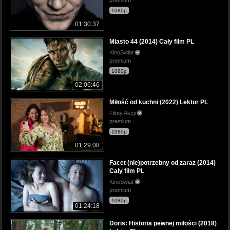
1080p
01:30:37
Miasto 44 (2014) Cały film PL
KinoSwiat
premium
1080p
02:06:46
Miłość od kuchni (2022) Lektor PL
Filmy Akcji
premium
1080p
01:29:08
Facet (nie)potrzebny od zaraz (2014)
Cały film PL
KinoSwiat
premium
1080p
01:24:18
Doris: Historia pewnej miłości (2018)