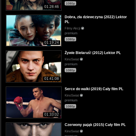
1080p
01:28:46
Dobra, zła dziewczyna (2022) Lektor
PL
Filmy Akcji
premium
1080p
01:19:24
Żywie Biełaruś! (2012) Lektor PL
KinoSwiat
premium
1080p
01:41:08
Serce do walki (2019) Cały film PL
KinoSwiat
premium
1080p
01:33:02
Czerwony pająk (2015) Cały film PL
KinoSwiat
premium