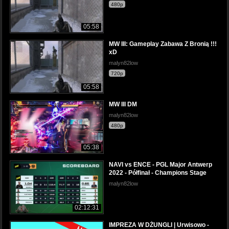
480p
05:58
MW III: Gameplay Zabawa Z Bronią !!!
xD
malyn82low
720p
05:58
MW III DM
malyn82low
480p
05:38
NAVI vs ENCE - PGL Major Antwerp
2022 - Półfinał - Champions Stage
malyn82low
02:12:31
IMPREZA W DŻUNGLI | Urwisowo -