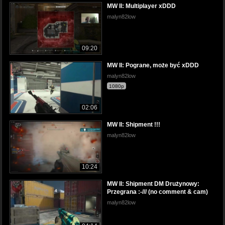
MW II: Multiplayer xDDD
malyn82low
09:20
MW II: Pograne, może być xDDD
malyn82low
1080p
02:06
MW II: Shipment !!!
malyn82low
10:24
MW II: Shipment DM Drużynowy:
Przegrana :-/// (no comment & cam)
malyn82low