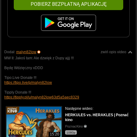
POBIERZ BEZPŁATNĄ APLIKACJĘ
Dodał:
malyn82low
zwiń opis video
MW II: Jakoś tam: Ale dzwięk z Dupy ajjj !!!
Będę Wdzięczny xDDD
Tipo.Live Donate !!!
https://tipo.live/p/malyn82low
Tipply Donate !!!
https://tipply.pl/u/malyn82low63d5a5aec8329
Następne wideo:
HERKULES vs. HERAKLES | Poznać
kino
PoznacKino
1080p
15:20