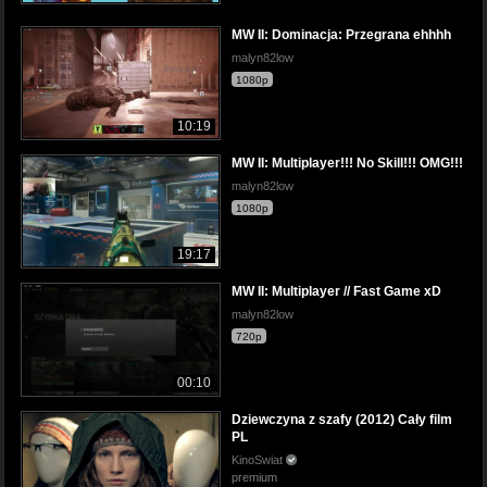
MW II: Dominacja: Przegrana ehhhh
malyn82low
1080p
10:19
MW II: Multiplayer!!! No Skill!!! OMG!!!
malyn82low
1080p
19:17
MW II: Multiplayer // Fast Game xD
malyn82low
720p
00:10
Dziewczyna z szafy (2012) Cały film
PL
KinoSwiat
premium