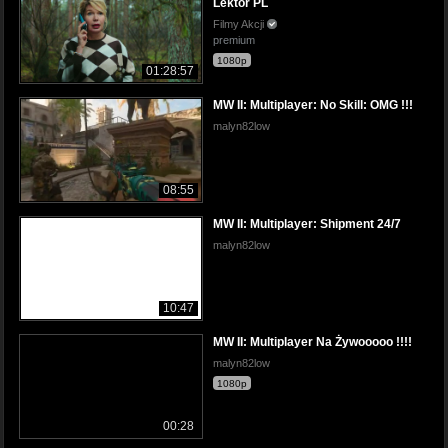
Lektor PL
Filmy Akcji
premium
1080p
01:28:57
MW II: Multiplayer: No Skill: OMG !!!
malyn82low
08:55
MW II: Multiplayer: Shipment 24/7
malyn82low
10:47
MW II: Multiplayer Na Żywooooo !!!!
malyn82low
1080p
00:28