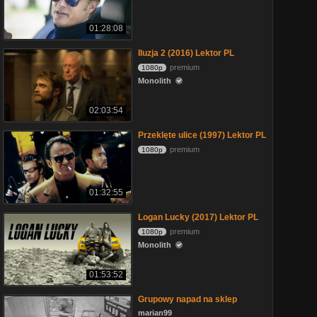
01:28:08
Iluzja 2 (2016) Lektor PL
premium
1080p
Monolith
02:03:54
Przeklęte ulice (1997) Lektor PL
premium
1080p
01:32:55
Logan Lucky (2017) Lektor PL
premium
1080p
Monolith
01:53:52
Grupowy napad na sklep
marian99