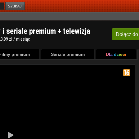
y i seriale premium + telewizja
Dołącz
do
3,99 zł / miesiąc
Filmy premium
Seriale premium
Dla dzieci