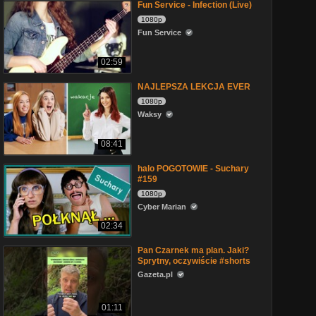
Fun Service - Infection (Live)
1080p
Fun Service
02:59
NAJLEPSZA LEKCJA EVER
1080p
Waksy
08:41
halo POGOTOWIE - Suchary
#159
1080p
Cyber Marian
02:34
Pan Czarnek ma plan. Jaki?
Sprytny, oczywiście #shorts
Gazeta.pl
01:11