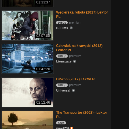
01:33:37
Węgierska robota (2017) Lektor
PL
premium
1080p
B-Films
02:07:05
Człowiek na krawędzi (2012)
Lektor PL
premium
1080p
Lionsgate
01:42:20
Blok 99 (2017) Lektor PL
premium
1080p
Universal
02:12:46
The Transporter (2002) - Lektor
PL
720p
paw4294