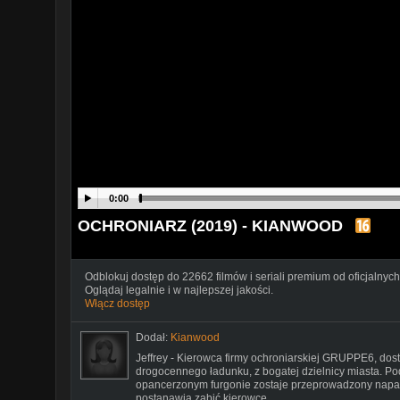
0:00
OCHRONIARZ (2019) - KIANWOOD
Odblokuj dostęp do 22662 filmów i seriali premium od oficjalnych
Oglądaj legalnie i w najlepszej jakości.
Włącz dostęp
Dodał:
Kianwood
Jeffrey - Kierowca firmy ochroniarskiej GRUPPE6, dos
drogocennego ładunku, z bogatej dzielnicy miasta. Po
opancerzonym furgonie zostaje przeprowadzony napad
postanawia zabić kierowcę.