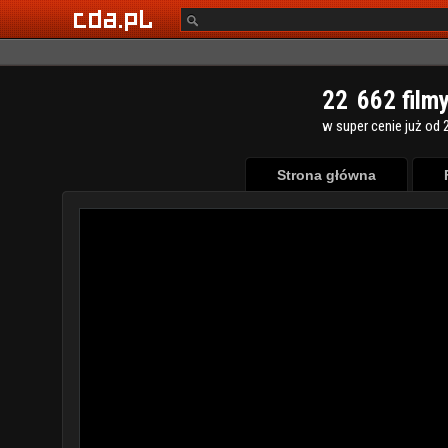
2
2
6
6
2
film
w super cenie już od 2
Strona główna