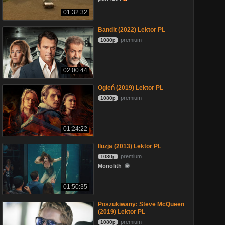
01:32:32
Bandit (2022) Lektor PL
premium
1080p
02:00:44
Ogień (2019) Lektor PL
premium
1080p
01:24:22
Iluzja (2013) Lektor PL
premium
1080p
Monolith
01:50:35
Poszukiwany: Steve McQueen
(2019) Lektor PL
premium
1080p