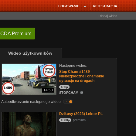
LOGOWANIE
REJESTRACJA
+ dodaj wideo
 CDA Premium
Wideo użytkowników
Następne wideo:
Stop Cham #1489 -
Niebezpieczne i chamskie
sytuacje na drogach
480p
14:50
STOPCHAM
Autoodtwarzanie następnego wideo
on
Dzikusy (2023) Lektor PL
premium
1080p