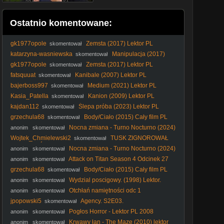
Ostatnio komentowane:
gk1977opole
Zemsta (2017) Lektor PL
skomentował
katarzyna-wasniewska
Manipulacja (2017)
skomentował
Lektor PL
gk1977opole
Zemsta (2017) Lektor PL
skomentował
fatsquuat
Kanibale (2007) Lektor PL
skomentował
bajerboss997
Medium (2021) Lektor PL
skomentował
Kasia_Patella
Kanion (2009) Lektor PL
skomentował
kajdan112
Ślepa próba (2023) Lektor PL
skomentował
grzechula68
Body/Ciało (2015) Cały film PL
skomentował
Nocna zmiana - Turno Nocturno (2024)
anonim
skomentował
[Lektor PL]
Wojtek_Chmielewski2
TUSK ZIGNOROWAŁ
skomentował
BOHATERÓW?
Nocna zmiana - Turno Nocturno (2024)
anonim
skomentował
[Lektor PL]
Attack on Titan Season 4 Odcinek 27
anonim
skomentował
[Napisy PL]
grzechula68
Body/Ciało (2015) Cały film PL
skomentował
Wydzial poscigowy. (1998) Lektor.
anonim
skomentował
Otchłań namiętności odc 1
anonim
skomentował
jpopowski5
Agency. S2E03.
skomentował
Pogłos Horror - Lektor PL 2008
anonim
skomentował
Krwawy łan - The Maze (2010) lektor
anonim
skomentował