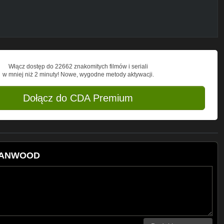
Włącz dostęp do 22662 znakomitych filmów i seriali
w mniej niż 2 minuty! Nowe, wygodne metody aktywacji.
Dołącz do CDA Premium
KIANWOOD