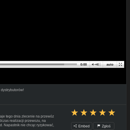
0:00
auto
 dystrybutorów!
taje tego dnia zlecenie na przewóz
dczas realizacji przewozu, na
. Napastnik nie chcąc ryzykować,
Embed
Zgłoś