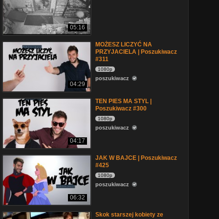
05:16
MOŻESZ LICZYĆ NA
PRZYJACIELA | Poszukiwacz
#311
1080p
poszukiwacz
04:29
TEN PIES MA STYL |
Poszukiwacz #300
1080p
poszukiwacz
04:17
JAK W BAJCE | Poszukiwacz
#425
1080p
poszukiwacz
06:32
Skok starszej kobiety ze