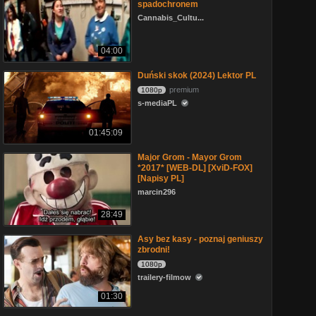
spadochronem
Cannabis_Cultu...
04:00
Duński skok (2024) Lektor PL
premium
1080p
s-mediaPL
01:45:09
Major Grom - Mayor Grom
*2017* [WEB-DL] [XviD-FOX]
[Napisy PL]
marcin296
28:49
Asy bez kasy - poznaj geniuszy
zbrodni!
1080p
trailery-filmow
01:30