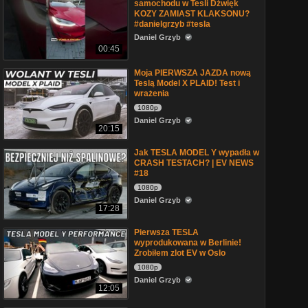
samochodu w Tesli Dźwięk
KOZY ZAMIAST KLAKSONU?
#danielgrzyb #tesla
Daniel Grzyb
00:45
Moja PIERWSZA JAZDA nową
Teslą Model X PLAID! Test i
wrażenia
1080p
Daniel Grzyb
20:15
Jak TESLA MODEL Y wypadła w
CRASH TESTACH? | EV NEWS
#18
1080p
Daniel Grzyb
17:28
Pierwsza TESLA
wyprodukowana w Berlinie!
Zrobiłem zlot EV w Oslo
1080p
Daniel Grzyb
12:05