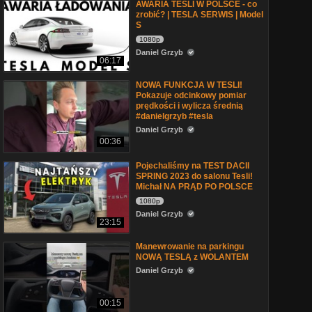
AWARIA TESLI W POLSCE - co
zrobić? | TESLA SERWIS | Model
S
1080p
Daniel Grzyb
06:17
NOWA FUNKCJA W TESLI!
Pokazuje odcinkowy pomiar
prędkości i wylicza średnią
#danielgrzyb #tesla
Daniel Grzyb
00:36
Pojechaliśmy na TEST DACII
SPRING 2023 do salonu Tesli!
Michał NA PRĄD PO POLSCE
1080p
Daniel Grzyb
23:15
Manewrowanie na parkingu
NOWĄ TESLĄ z WOLANTEM
Daniel Grzyb
00:15