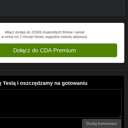
Włącz dostęp do 22689 znakomitych filmów i seriali
w mniej niż 2 minuty! Nowe, wygodne metody aktywacji.
Dołącz do CDA Premium
 Teslą i oszczędzamy na gotowaniu
Dodaj komentarz