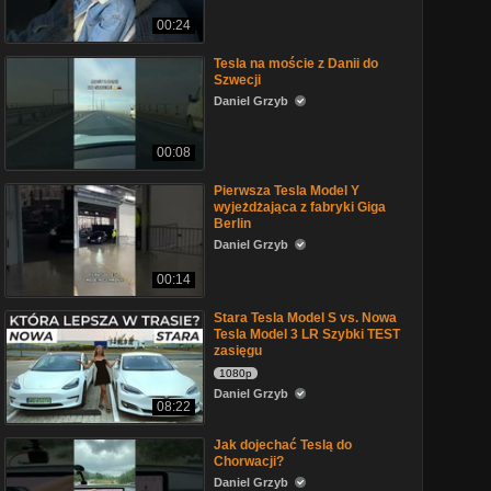
00:24
Tesla na moście z Danii do
Szwecji
Daniel Grzyb
00:08
Pierwsza Tesla Model Y
wyjeżdżająca z fabryki Giga
Berlin
Daniel Grzyb
00:14
Stara Tesla Model S vs. Nowa
Tesla Model 3 LR Szybki TEST
zasięgu
1080p
Daniel Grzyb
08:22
Jak dojechać Teslą do
Chorwacji?
Daniel Grzyb