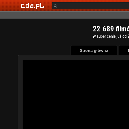
2
2
6
8
9
film
w super cenie już od 2
Strona główna