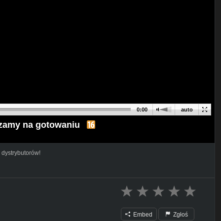
0:00
auto
dzamy na gotowaniu
 dystrybutorów!
Embed
Zgłoś