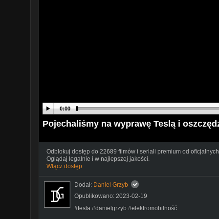
0:00
Pojechaliśmy na wyprawę Teslą i oszczę
Odblokuj dostęp do 22689 filmów i seriali premium od oficjalnych
Oglądaj legalnie i w najlepszej jakości.
Włącz dostęp
Dodał:
Daniel Grzyb
Opublikowano: 2023-02-19
#tesla #danielgrzyb #elektromobilność