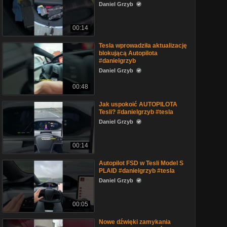
Daniel Grzyb
00:14
Tesla wprowadziła aktualizację
blokującą Autopilota
#danielgrzyb
Daniel Grzyb
00:48
Jak uspokoić AUTOPILOTA
Tesli? #danielgrzyb #tesla
Daniel Grzyb
00:14
Autopilot FSD w Tesli Model S
PLAID #danielgrzyb #tesla
Daniel Grzyb
00:05
Nowe dźwięki zamykania