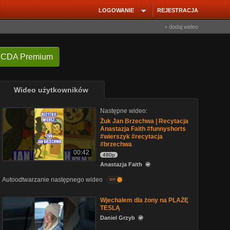
LOGOWANIE
REJESTRACJA
+ dodaj wideo
 CDA Premium
Wideo użytkowników
Następne wideo:
Żuk Jan Brzechwa | Recytacja
Anastazja Faith #funnyshorts
#wierszyk #recytacja
#brzechwa
00:42
480p
Anastazja Faith
Autoodtwarzanie następnego wideo
on
Wjechałem dla żony na PLAŻĘ
TESLĄ
Daniel Grzyb