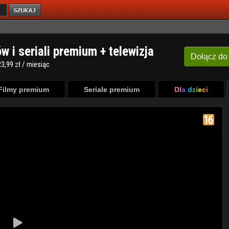
ów i seriali premium + telewizja
Dołącz
do
3,99 zł / miesiąc
Filmy premium
Seriale premium
Dla dzieci