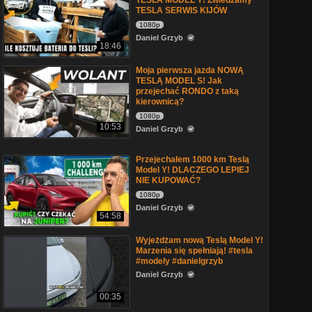
TESLA MODEL Y! Zwiedzamy
TESLA SERWIS KIJÓW
1080p
Daniel Grzyb
18:46
Moja pierwsza jazda NOWĄ
TESLĄ MODEL S! Jak
przejechać RONDO z taką
kierownicą?
1080p
10:53
Daniel Grzyb
Przejechałem 1000 km Teslą
Model Y! DLACZEGO LEPIEJ
NIE KUPOWAĆ?
1080p
Daniel Grzyb
54:58
Wyjeżdżam nową Teslą Model Y!
Marzenia się spełniają! #tesla
#modely #danielgrzyb
Daniel Grzyb
00:35