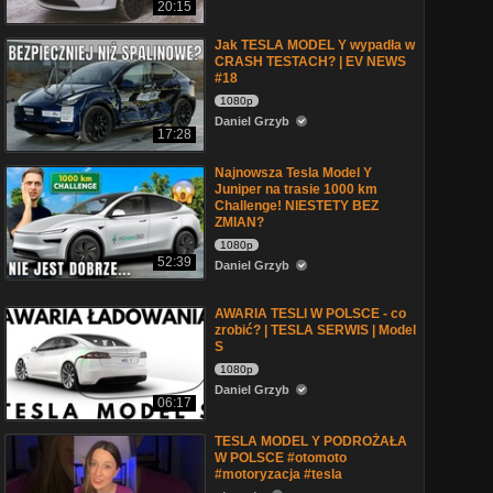
20:15
Jak TESLA MODEL Y wypadła w
CRASH TESTACH? | EV NEWS
#18
1080p
Daniel Grzyb
17:28
Najnowsza Tesla Model Y
Juniper na trasie 1000 km
Challenge! NIESTETY BEZ
ZMIAN?
1080p
52:39
Daniel Grzyb
AWARIA TESLI W POLSCE - co
zrobić? | TESLA SERWIS | Model
S
1080p
Daniel Grzyb
06:17
TESLA MODEL Y PODROŻAŁA
W POLSCE #otomoto
#motoryzacja #tesla