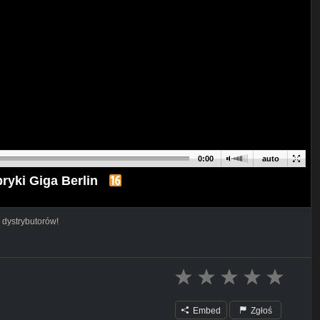
0:00
auto
bryki Giga Berlin
 dystrybutorów!
Embed
Zgłoś