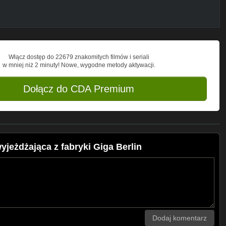
Włącz dostęp do 22679 znakomitych filmów i seriali
w mniej niż 2 minuty! Nowe, wygodne metody aktywacji.
Dołącz do CDA Premium
jeżdżająca z fabryki Giga Berlin
Dodaj komentarz