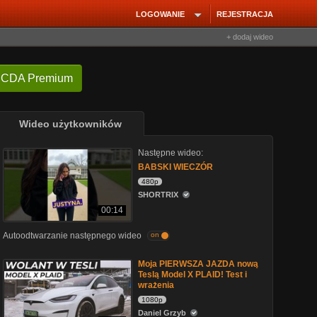
LOGOWANIE
REJESTRACJA
+ dodaj wideo
 CDA Premium
Wideo użytkowników
Następne wideo:
BABSKI WIECZÓR
480p
SHORTRIX
00:14
Autoodtwarzanie następnego wideo
on
Moja PIERWSZA JAZDA nową
Teslą Model X PLAID! Test i
wrażenia
1080p
Daniel Grzyb