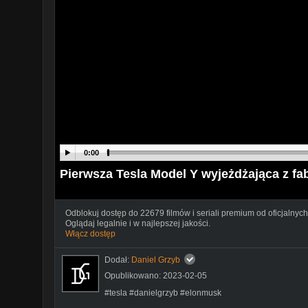
0:00
Pierwsza Tesla Model Y wyjeżdżająca z fa
Odblokuj dostęp do 22679 filmów i seriali premium od oficjalnych
Oglądaj legalnie i w najlepszej jakości.
Włącz dostęp
Dodał:
Daniel Grzyb
Opublikowano: 2023-02-05
#tesla #danielgrzyb #elonmusk