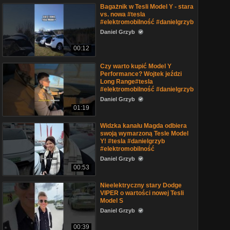
Bagażnik w Tesli Model Y - stara
vs. nowa #tesla
#elektromobilność #danielgrzyb
Daniel Grzyb
00:12
Czy warto kupić Model Y
Performance? Wojtek jeździ
Long Range#tesla
#elektromobilność #danielgrzyb
Daniel Grzyb
01:19
Widzka kanału Magda odbiera
swoją wymarzoną Tesle Model
Y! #tesla #danielgrzyb
#elektromobilność
Daniel Grzyb
00:53
Nieelektryczny stary Dodge
VIPER o wartości nowej Tesli
Model S
Daniel Grzyb
00:39