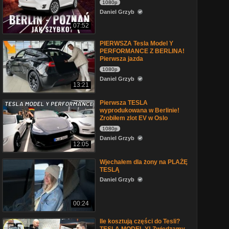
1080p
Daniel Grzyb
07:52
PIERWSZA Tesla Model Y
PERFORMANCE Z BERLINA!
Pierwsza jazda
1080p
Daniel Grzyb
13:21
Pierwsza TESLA
wyprodukowana w Berlinie!
Zrobiłem zlot EV w Oslo
1080p
Daniel Grzyb
12:05
Wjechałem dla żony na PLAŻĘ
TESLĄ
Daniel Grzyb
00:24
Ile kosztują części do Tesli?