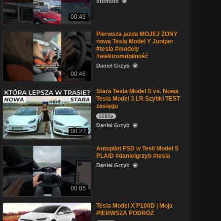
otomoto
00:49
Pierwsza jazda MOJEJ ŻONY
nową Teslą Model Y Juniper
#tesla #modely
#elektromobilność
Daniel Grzyb
00:46
Stara Tesla Model S vs. Nowa
Tesla Model 3 LR Szybki TEST
zasięgu
1080p
Daniel Grzyb
08:22
Autopilot FSD w Tesli Model S
PLAID #danielgrzyb #tesla
Daniel Grzyb
00:05
Tesla Model X P100D | Moja
PIERWSZA PODRÓŻ