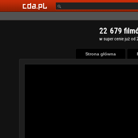
2
2
6
7
9
film
w super cenie już od 2
Strona główna