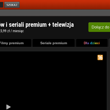
ów i seriali premium + telewizja
Dołącz
do
3,99 zł / miesiąc
Filmy premium
Seriale premium
Dla dzieci