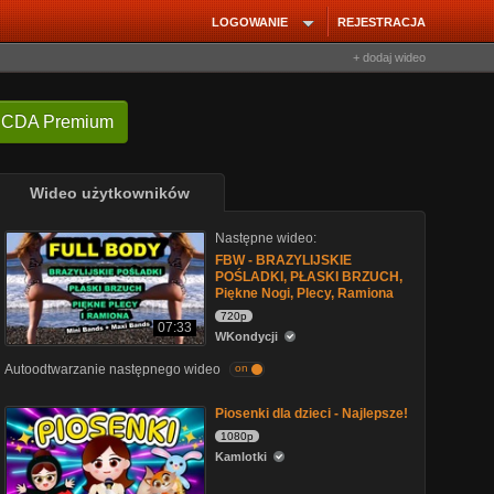
LOGOWANIE
REJESTRACJA
+ dodaj wideo
 CDA Premium
Wideo użytkowników
Następne wideo:
FBW - BRAZYLIJSKIE
POŚLADKI, PŁASKI BRZUCH,
Piękne Nogi, Plecy, Ramiona
720p
07:33
WKondycji
Autoodtwarzanie następnego wideo
on
Piosenki dla dzieci - Najlepsze!
1080p
Kamlotki