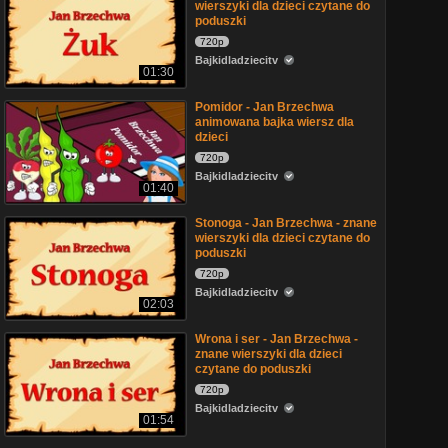
wierszyki dla dzieci czytane do
poduszki
720p
Bajkidladziecitv
01:30
Pomidor - Jan Brzechwa
animowana bajka wiersz dla
dzieci
720p
Bajkidladziecitv
01:40
Stonoga - Jan Brzechwa - znane
wierszyki dla dzieci czytane do
poduszki
720p
Bajkidladziecitv
02:03
Wrona i ser - Jan Brzechwa -
znane wierszyki dla dzieci
czytane do poduszki
720p
Bajkidladziecitv
01:54