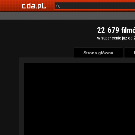
2
2
6
7
9
film
w super cenie już od 2
Strona główna