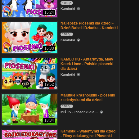
1080p
Kamlotki
15:24
Najlepsze Piosenki dla dzieci -
Dzień Babci i Dziadka - Kamlotki
1080p
Kamlotki
16:33
KAMLOTKI - Antarktyda, Mały
Kotek i inne - Polskie piosenki
dla dzieci
Kamlotki
19:52
Malutkie krasnoludki - piosenki
z teledyskami dla dzieci
1080p
Miś TV - Piosenki dla ...
18:34
Kamlotki - Walentynki dla dzieci
- Filmy edukacyjne i Piosenki