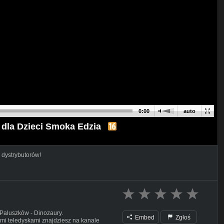
0:00
auto
 dla Dzieci Smoka Edzia
 dystrybutorów!
Paluszków - Dinozaury.
Embed
Zgłoś
ymi teledyskami znajdziesz na kanale