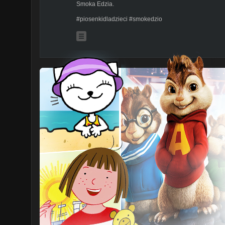
Smoka Edzia.
#piosenkidladzieci #smokedzio