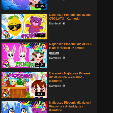
30:45
Najlepsze Piosenki dla dzieci -
OTO LATO - Kamlotki
Kamlotki
18:01
Najlepsze Piosenki dla dzieci -
Białe Króliczki - Kamlotki
1080p
Kamlotki
12:24
Baranek - Najlepsze Piosenki
dla dzieci na Wielkanoc -
Kamlotki
Kamlotki
16:11
Najlepsze Piosenki dla dzieci -
Pingwiny z Antarktydy -
Kamlotki