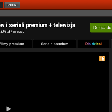
ów i seriali premium + telewizja
Dołącz
do
3,99 zł / miesiąc
Filmy premium
Seriale premium
Dla dzieci