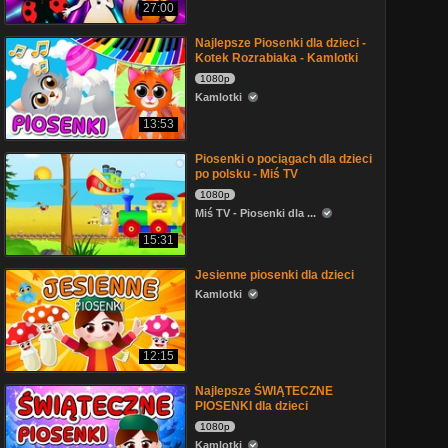
27:00
Najlepsze Piosenki dla dzieci -
Kotek Rozrabiaka - Kamlotki
1080p
Kamlotki
13:53
Piosenki o pociągach dla dzieci
po polsku - Miś TV
1080p
Miś TV - Piosenki dla ...
15:31
Jesienne piosenki dla dzieci
Kamlotki
12:15
Najlepsze ŚWIĄTECZNE
PIOSENKI dla dzieci
1080p
Kamlotki