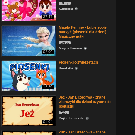
1080p
Kamlotki
37:47
Magda Femme - Lubię sobie
marzyć (piosenki dla dzieci)
Magiczne nutki
1080p
Magda Femme
02:00
Piosenki o zwierzętach
Kamlotki
12:20
Jeż - Jan Brzechwa - znane
wierszyki dla dzieci czytane do
poduszki
720p
Bajkidladziecitv
01:04
Żuk - Jan Brzechwa - znane