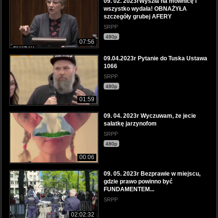
09. 02. 2023rWyszła na mównicę i
wszystko wydała! OBNAŻYŁA
szczegóły grubej AFERY
SRPP
480p
07:56
09.04.2023r Pytanie do Tuska Ustawa
1066
SRPP
480p
01:59
09. 04. 2023r Wyczuwam, że jecie
sałatkę jarzynofom
SRPP
480p
00:06
09. 05. 2023r Bezprawie w miejscu,
gdzie prawo powinno być
FUNDAMENTEM...
SRPP
02:02:32