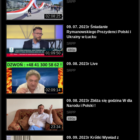
SRPP
02:08:25
09. 07. 2023r Śniadanie
Rymanowskiego Prezydenci Polski i
Ukrainy w Łucku
SRPP
480p
01:09:50
09. 08. 2023r Live
SRPP
02:09:14
09. 08. 2023r Zbliża się godzina W dla
Narodu i Polski !
SRPP
480p
23:34
09. 09. 2023r Krótki Wywiad z