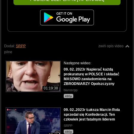
Dodał:
SRPP
zwiń opis video
pilne
Następne wideo:
09. 02. 2023r Napierać każdą
prokuraturę w POLSCE i składać
MASOWO zawiadomienia na
ZBRODNIARZY Opolszczyzny
01:19:38
biurosrpp
480p
09. 02..2023r Łuksza Marcin Rola
sprzedał się Konfederacji. Ten
człowiek jest fatalnym liderem
SRPP
480p