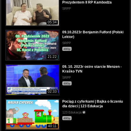
Prezydentem II RP Kambodża
SRPP
05:34
09.10.2023r Benjamin Fulford (Polski
Lektor)
SRPP
480p
21:22
09. 10. 2023r ostre starcie Menzen -
Kraśko TVN
SRPP
480p
02:33
Pociąg z cyferkami | Bajka o liczeniu
dla dzieci | 123 Edukacja
123 Edukacja
480p
40:11