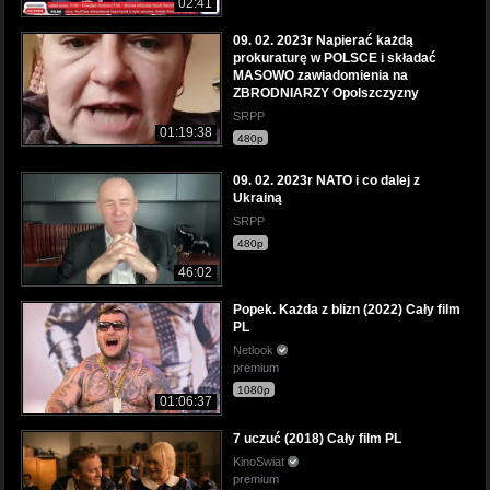
02:41
09. 02. 2023r Napierać każdą
prokuraturę w POLSCE i składać
MASOWO zawiadomienia na
ZBRODNIARZY Opolszczyzny
SRPP
01:19:38
480p
09. 02. 2023r NATO i co dalej z
Ukrainą
SRPP
480p
46:02
Popek. Każda z blizn (2022) Cały film
PL
Netlook
premium
1080p
01:06:37
7 uczuć (2018) Cały film PL
KinoSwiat
premium