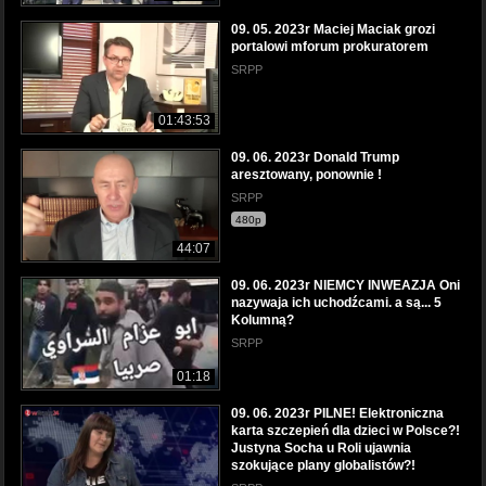
09. 05. 2023r Maciej Maciak grozi
portalowi mforum prokuratorem
SRPP
01:43:53
09. 06. 2023r Donald Trump
aresztowany, ponownie !
SRPP
480p
44:07
09. 06. 2023r NIEMCY INWEAZJA Oni
nazywaja ich uchodźcami. a są... 5
Kolumną?
SRPP
01:18
09. 06. 2023r PILNE! Elektroniczna
karta szczepień dla dzieci w Polsce?!
Justyna Socha u Roli ujawnia
szokujące plany globalistów?!