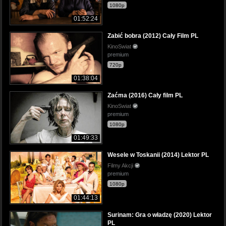
1080p
01:52:24
Zabić bobra (2012) Cały Film PL
KinoSwiat
premium
720p
01:38:04
Zaćma (2016) Cały film PL
KinoSwiat
premium
1080p
01:49:33
Wesele w Toskanii (2014) Lektor PL
Filmy Akcji
premium
1080p
01:44:13
Surinam: Gra o władzę (2020) Lektor
PL