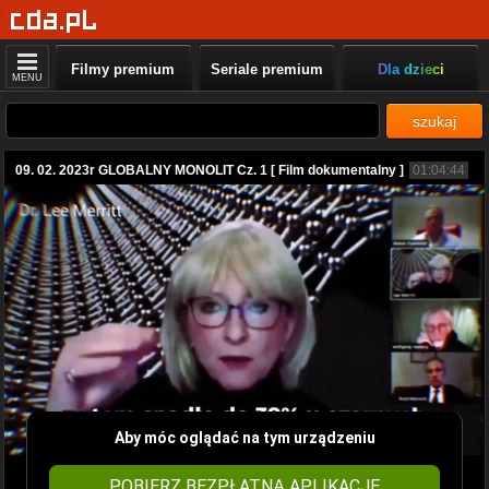
Filmy premium
Seriale premium
Dla dzieci
MENU
szukaj
09. 02. 2023r GLOBALNY MONOLIT Cz. 1 [ Film dokumentalny ]
01:04:44
Aby móc oglądać na tym urządzeniu
POBIERZ BEZPŁATNĄ APLIKACJĘ