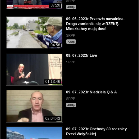
SRPP
37:20
480p
09. 06. 2023r Przeszła nawałnica.
Droga zamieniła się w RZEKĘ.
Mieszkańcy mają dość
SRPP
720p
04:58
09. 07. 2023r Live
SRPP
01:13:46
09. 07. 2023r Niedziela Q & A
SRPP
480p
02:04:43
09. 07. 2023r Obchody 80 rocznicy
Rzezi Wołyńskiej