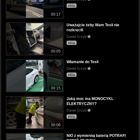
480p
00:17
Uważajcie żeby Wam Tesli nie
rozkręcili
Daniel Grzyb
480p
00:05
Włamanie do Tesli
Daniel Grzyb
480p
00:15
Jaką moc ma MONOCYKL
ELEKTRYCZNY?
Daniel Grzyb
480p
00:06
NIO z wymienną baterią POTRAFI