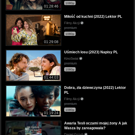
1080p
01:28:46
Miłość od kuchni (2022) Lektor PL
Filmy Akcji
premium
1080p
01:29:08
Uśmiech losu (2023) Napisy PL
KinoSwiat
premium
1080p
01:44:03
Dobra, zła dziewczyna (2022) Lektor
PL
Filmy Akcji
premium
1080p
01:19:24
Awaria Tesli oczami mojej żony A jak
Wasza by zareagowała?
Daniel Grzyb