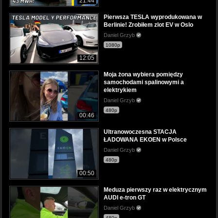
21:44
Pierwsza TESLA wyprodukowana w
Berlinie! Zrobiłem zlot EV w Oslo
Daniel Grzyb
1080p
12:05
Moja żona wybiera pomiędzy
samochodami spalinowymi a
elektrykiem
Daniel Grzyb
480p
00:46
Ultranowoczesna STACJA
ŁADOWANA EKOEN w Polsce
Daniel Grzyb
480p
00:50
Meduza pierwszy raz w elektrycznym
AUDI e-tron GT
Daniel Grzyb
480p