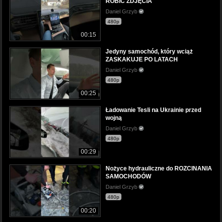
ROBIĆ ZDJĘCIA
Daniel Grzyb
480p
00:15
Jedyny samochód, który wciąż
ZASKAKUJE PO LATACH
Daniel Grzyb
480p
00:25
Ładowanie Tesli na Ukrainie przed
wojną
Daniel Grzyb
480p
00:29
Nożyce hydrauliczne do ROZCINANIA
SAMOCHODÓW
Daniel Grzyb
480p
00:20