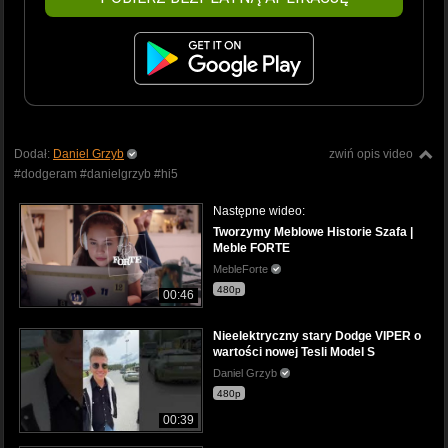
Dodał:
Daniel Grzyb
zwiń opis video
#dodgeram #danielgrzyb #hi5
Następne wideo:
Tworzymy Meblowe Historie Szafa |
Meble FORTE
MebleForte
480p
00:46
Nieelektryczny stary Dodge VIPER o
wartości nowej Tesli Model S
Daniel Grzyb
480p
00:39