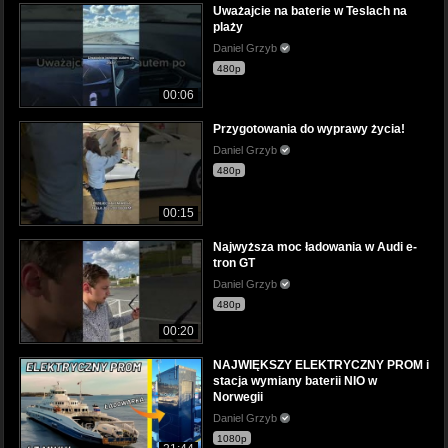
Uważajcie na baterie w Teslach na
plaży
Daniel Grzyb
480p
00:06
Przygotowania do wyprawy życia!
Daniel Grzyb
480p
00:15
Najwyższa moc ładowania w Audi e-
tron GT
Daniel Grzyb
480p
00:20
NAJWIĘKSZY ELEKTRYCZNY PROM i
stacja wymiany baterii NIO w
Norwegii
Daniel Grzyb
1080p