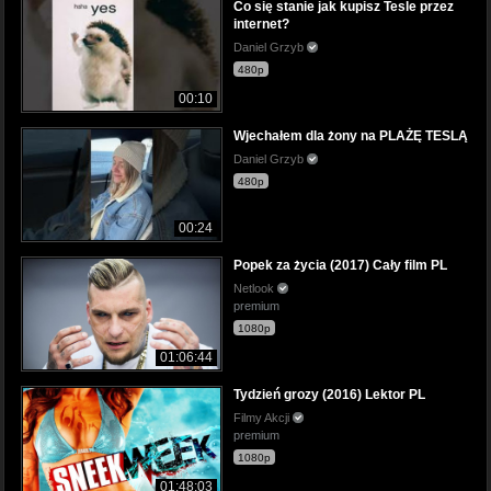
Co się stanie jak kupisz Tesle przez
internet?
Daniel Grzyb
480p
00:10
Wjechałem dla żony na PLAŻĘ TESLĄ
Daniel Grzyb
480p
00:24
Popek za życia (2017) Cały film PL
Netlook
premium
1080p
01:06:44
Tydzień grozy (2016) Lektor PL
Filmy Akcji
premium
1080p
01:48:03