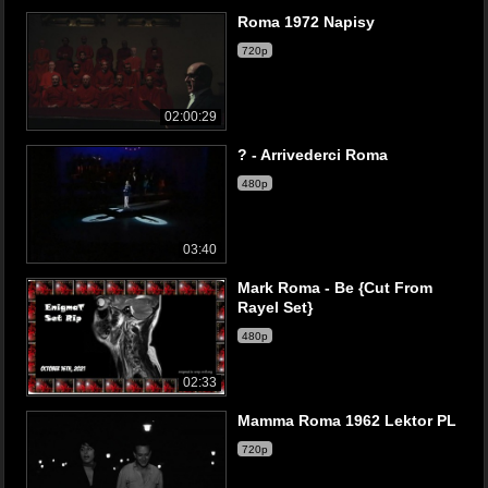
Roma 1972 Napisy
720p
02:00:29
? - Arrivederci Roma
480p
03:40
Mark Roma - Be {Cut From
Rayel Set}
480p
02:33
Mamma Roma 1962 Lektor PL
720p