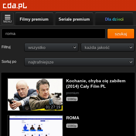
Filmy premium
Seriale premium
Dla dzieci
MENU
szukaj
Filtruj
Sortuj po
Kochanie, chyba cię zabiłem
(2014) Cały Film PL
premium
1080p
01:27:19
ROMA
1080p