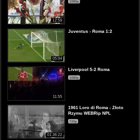
1080p
12:59
Juventus - Roma 1:2
05:04
Liverpool 5-2 Roma
1080p
11:55
1961 Loro di Roma - Złoto
Rzymu WEBRip NPL
720p
01:36:22