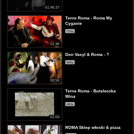
01:46:37
Terne Roma - Roma My
Cyganie
720p
02:46
Don Vasyl & Roma - ?
480p
00:56
Terne Roma - Buteleczka
Wina
480p
02:04
ROMA Sklep włoski & pizza