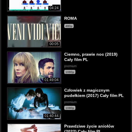
04:24
ROMA
480p
00:05
Ciemno, prawie noc (2019)
Cały film PL
premium
1080p
01:49:04
Człowiek z magicznym
pudełkiem (2017) Cały film PL
premium
1080p
01:40:44
Prawdziwe życie aniołów
(2022) Cały film PL