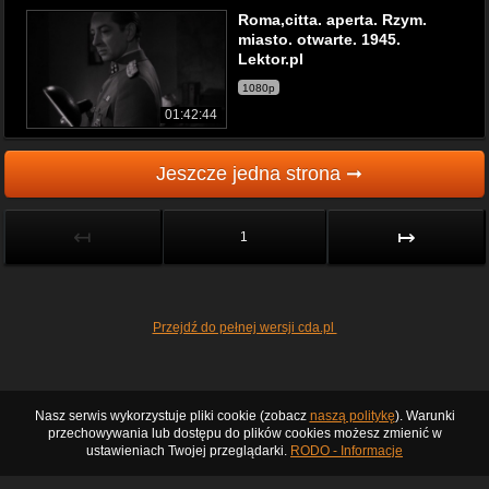
Roma,citta. aperta. Rzym.
miasto. otwarte. 1945.
Lektor.pl
1080p
01:42:44
Jeszcze jedna strona ➞
↤
↦
1
Przejdź do pełnej wersji cda.pl
Nasz serwis wykorzystuje pliki cookie (zobacz
naszą politykę
). Warunki
przechowywania lub dostępu do plików cookies możesz zmienić w
ustawieniach Twojej przeglądarki.
RODO - Informacje