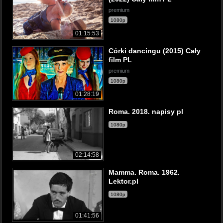
premium
1080p
01:15:53
Córki dancingu (2015) Cały
film PL
premium
1080p
01:28:19
Roma. 2018. napisy pl
1080p
02:14:58
Mamma. Roma. 1962.
Lektor.pl
1080p
01:41:56