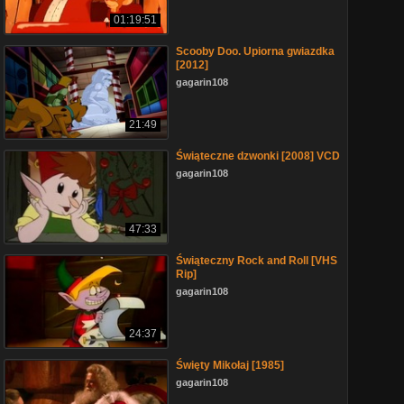
01:19:51
Scooby Doo. Upiorna gwiazdka
[2012]
gagarin108
21:49
Świąteczne dzwonki [2008] VCD
gagarin108
47:33
Świąteczny Rock and Roll [VHS
Rip]
gagarin108
24:37
Święty Mikołaj [1985]
gagarin108