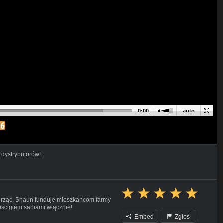
0:00
auto
 dystrybutorów!
ierząc, Shaun funduje mieszkańcom farmy
ścigiem saniami włącznie!
Embed
Zgłoś