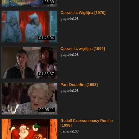
25:39
Opowieść Wigilijna [1970]
gagarin108
01:48:04
Opowieść wigilijna [1999]
gagarin108
01:33:37
Pani Doubtfire [1993]
gagarin108
02:05:11
Rudolf Czerwononosy Renifer
[1998]
gagarin108