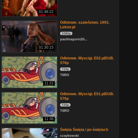
01:48:22
Odlotowe. szaleństwo. 1993.
Lektor.pl
1080p
paulinagorni20...
01:30:15
Odlotowe. Wyscigi. E02.plDUB.
576p
720p
T6RO
11:22
Odlotowe. Wyscigi. E01.plDUB.
576p
720p
T6RO
11:36
Święta Święta i po świętach
czaykowski