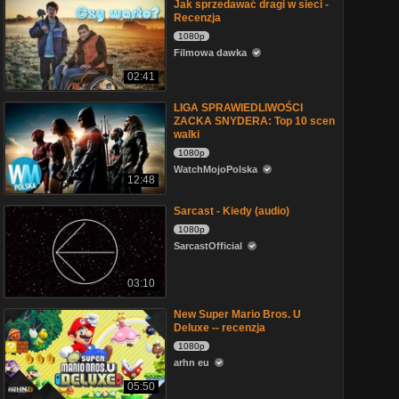
Jak sprzedawać dragi w sieci -
Recenzja
1080p
Filmowa dawka
02:41
LIGA SPRAWIEDLIWOŚCI
ZACKA SNYDERA: Top 10 scen
walki
1080p
WatchMojoPolska
12:48
Sarcast - Kiedy (audio)
1080p
SarcastOfficial
03:10
New Super Mario Bros. U
Deluxe -- recenzja
1080p
arhn eu
05:50