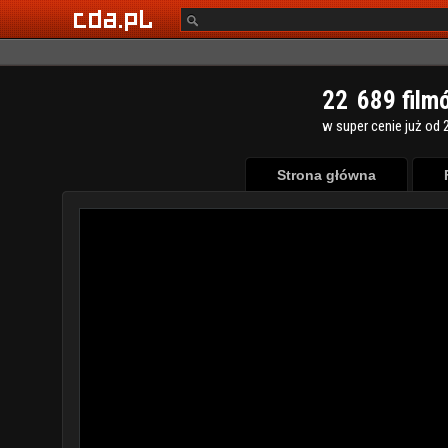
2
2
6
8
9
film
w super cenie już od 2
Strona główna