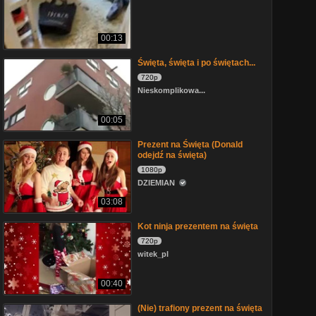
00:13
Święta, święta i po świętach...
720p
Nieskomplikowa...
00:05
Prezent na Święta (Donald
odejdź na święta)
1080p
DZIEMIAN
03:08
Kot ninja prezentem na święta
720p
witek_pl
00:40
(Nie) trafiony prezent na święta