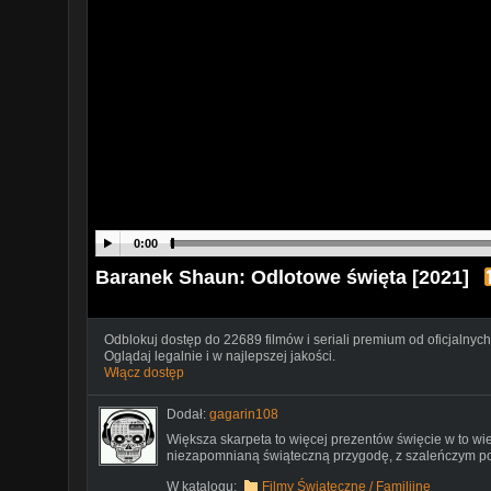
0:00
Baranek Shaun: Odlotowe święta [2021]
Odblokuj dostęp do 22689 filmów i seriali premium od oficjalnych
Oglądaj legalnie i w najlepszej jakości.
Włącz dostęp
Dodał:
gagarin108
Większa skarpeta to więcej prezentów święcie w to w
niezapomnianą świąteczną przygodę, z szaleńczym po
W katalogu:
Filmy Świąteczne / Familijne