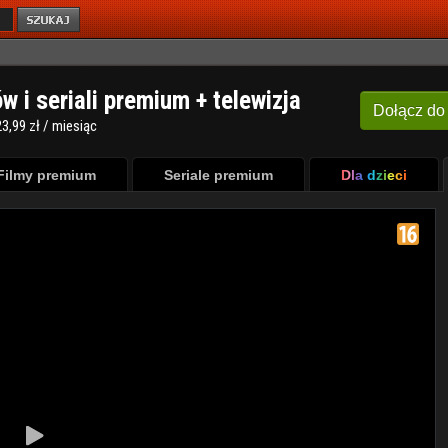
ów i seriali premium + telewizja
Dołącz
do
3,99 zł / miesiąc
Filmy premium
Seriale premium
Dla dzieci