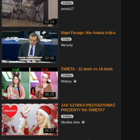
1080p
aneta17
02:14
Nigel Farage: Nie-święta trójca
720p
Wesoly
02:40
ŚWIĘTA - 11-latek vs 18-latek
1080p
Waksy
06:26
JAK SZYBKO PRZYGOTOWAĆ
PREZENTY NA ŚWIĘTA?
1080p
Słodka Ada
06:57