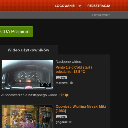
LOGOWANIE
REJESTRACJA
+ dodaj wideo
 CDA Premium
Wideo użytkowników
Następne wideo:
Vento 1.9 d Cold start /
odpalanie -18.5 °C
1080p
marewel
01:07
Autoodtwarzanie następnego wideo
on
Opowieść Wigilijna Myszki Miki
[1983]
1080p
gagarin108