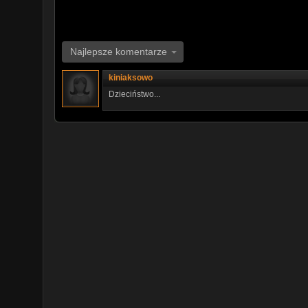
Najlepsze komentarze
kiniaksowo
Dzieciństwo...