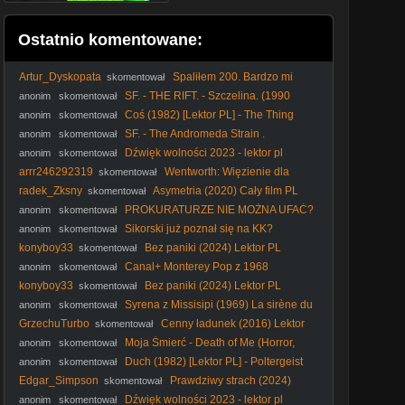
Ostatnio komentowane:
Artur_Dyskopata
Spaliłem 200. Bardzo mi
skomentował
przykro: że wyrzuciłem zjełczałe klarowane masło.
SF. - THE RIFT. - Szczelina. (1990
anonim
skomentował
lektor
Coś (1982) [Lektor PL] - The Thing
anonim
skomentował
SF. - The Andromeda Strain .
anonim
skomentował
Tajemnica. Andromedy. (1971) lektor
Dźwięk wolności 2023 - lektor pl
anonim
skomentował
arrr246292319
Wentworth: Więzienie dla
skomentował
kobiet S04E12 Lektor PL
radek_Zksny
Asymetria (2020) Cały film PL
skomentował
PROKURATURZE NIE MOŻNA UFAĆ?
anonim
skomentował
Wojna o przecieki!
Sikorski już poznał się na KK?
anonim
skomentował
#Sikorski #kler #elita #polityka #KK #katolicyzm #kościół
konyboy33
Bez paniki (2024) Lektor PL
skomentował
Canal+ Monterey Pop z 1968
anonim
skomentował
roku(emisja 7 kwietnia 2001 roku)
konyboy33
Bez paniki (2024) Lektor PL
skomentował
Syrena z Missisipi (1969) La sirène du
anonim
skomentował
Mississipi [1080p]
GrzechuTurbo
Cenny ładunek (2016) Lektor
skomentował
PL
Moja Śmierć - Death of Me (Horror,
anonim
skomentował
2020) [napisy pl]
Duch (1982) [Lektor PL] - Poltergeist
anonim
skomentował
Edgar_Simpson
Prawdziwy strach (2024)
skomentował
Lektor PL
Dźwięk wolności 2023 - lektor pl
anonim
skomentował