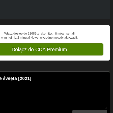
Włącz dostęp do 22689 znakomitych filmów i seriali
w mniej niż 2 minuty! Nowe, wygodne metody aktywacji.
Dołącz do CDA Premium
 święta [2021]