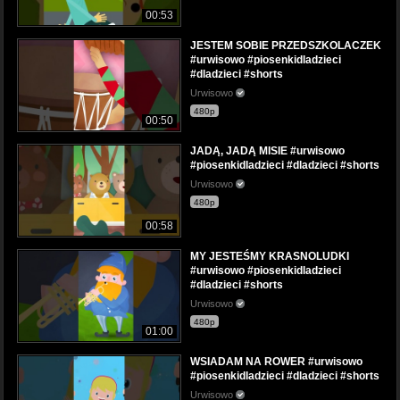
00:53
JESTEM SOBIE PRZEDSZKOLACZEK
#urwisowo #piosenkidladzieci
#dladzieci #shorts
Urwisowo
480p
00:50
JADĄ, JADĄ MISIE #urwisowo
#piosenkidladzieci #dladzieci #shorts
Urwisowo
480p
00:58
MY JESTEŚMY KRASNOLUDKI
#urwisowo #piosenkidladzieci
#dladzieci #shorts
Urwisowo
480p
01:00
WSIADAM NA ROWER #urwisowo
#piosenkidladzieci #dladzieci #shorts
Urwisowo