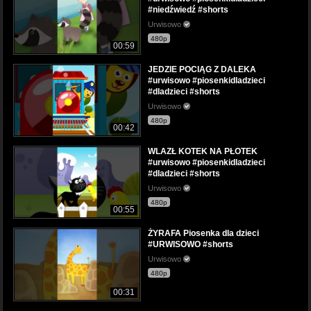
#niedźwiedź #shorts
Urwisowo
480p
00:59
JEDZIE POCIĄG Z DALEKA
#urwisowo #piosenkidladzieci
#dladzieci #shorts
Urwisowo
480p
00:42
WLAZŁ KOTEK NA PŁOTEK
#urwisowo #piosenkidladzieci
#dladzieci #shorts
Urwisowo
480p
00:55
ŻYRAFA Piosenka dla dzieci
#URWISOWO #shorts
Urwisowo
480p
00:31