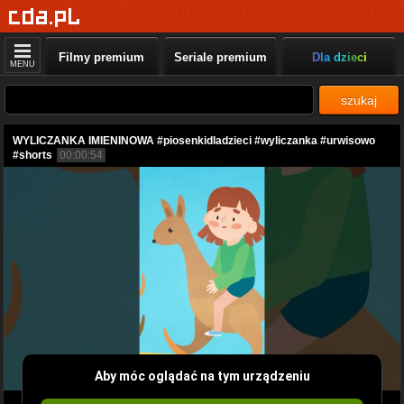
Filmy premium
Seriale premium
Dla dzieci
MENU
szukaj
WYLICZANKA IMIENINOWA #piosenkidladzieci #wyliczanka #urwisowo
#shorts
00:00:54
Aby móc oglądać na tym urządzeniu