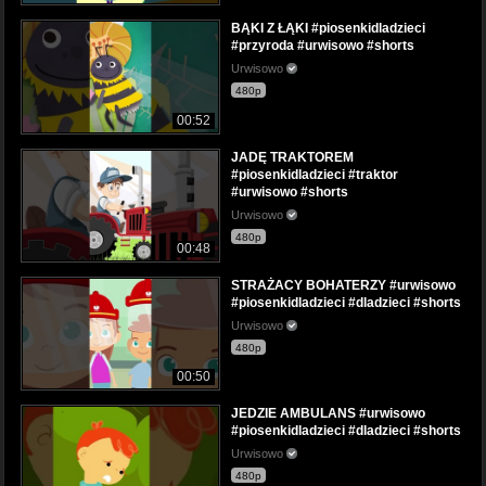
BĄKI Z ŁĄKI #piosenkidladzieci
#przyroda #urwisowo #shorts
Urwisowo
480p
00:52
JADĘ TRAKTOREM
#piosenkidladzieci #traktor
#urwisowo #shorts
Urwisowo
480p
00:48
STRAŻACY BOHATERZY #urwisowo
#piosenkidladzieci #dladzieci #shorts
Urwisowo
480p
00:50
JEDZIE AMBULANS #urwisowo
#piosenkidladzieci #dladzieci #shorts
Urwisowo
480p