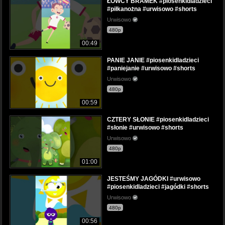
ŁOWCY BRAMEK #piosenkidladzieci
#piłkanożna #urwisowo #shorts
Urwisowo
480p
00:49
PANIE JANIE #piosenkidladzieci
#paniejanie #urwisowo #shorts
Urwisowo
480p
00:59
CZTERY SŁONIE #piosenkidladzieci
#słonie #urwisowo #shorts
Urwisowo
480p
01:00
JESTEŚMY JAGÓDKI #urwisowo
#piosenkidladzieci #jagódki #shorts
Urwisowo
480p
00:56