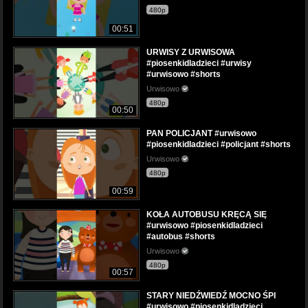
480p
00:51
URWISY Z URWISOWA
#piosenkidladzieci #urwisy
#urwisowo #shorts
Urwisowo
480p
00:50
PAN POLICJANT #urwisowo
#piosenkidladzieci #policjant #shorts
Urwisowo
480p
00:59
KOŁA AUTOBUSU KRĘCĄ SIĘ
#urwisowo #piosenkidladzieci
#autobus #shorts
Urwisowo
480p
00:57
STARY NIEDŹWIEDŹ MOCNO ŚPI
#urwisowo #piosenkidladzieci