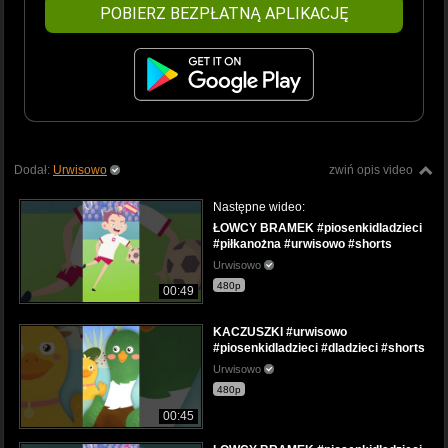
POBIERZ BEZPŁATNĄ APLIKACJĘ
Dodał:
Urwisowo
zwiń opis video
Następne wideo:
ŁOWCY BRAMEK #piosenkidladzieci
#piłkanożna #urwisowo #shorts
Urwisowo
480p
00:49
KACZUSZKI #urwisowo
#piosenkidladzieci #dladzieci #shorts
Urwisowo
480p
00:45