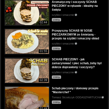
Aromatyczny i soczysty SCHAB
PIECZONY w rękawie - idealny na
święta
szybko i smacznie
1080p
02:44
Przepyszny SCHAB W SOSIE
PIECZARKOWYM ze śmietaną -
przepis na szybki i smaczny obiad
szybko i smacznie
1080p
01:55
SCHAB PIECZONY - jak
zamarynować i piec schab, żeby był
dobrze doprawiony i soczysty?
szybko i smacznie
1080p
02:39
Schab pieczony / domowy przepis
*Masterchef *
Tomasz Strzelczyk ODDASZFARTUCHA
1080p
07:48