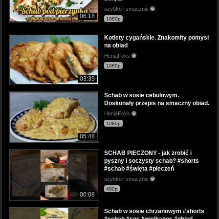
szybko i smacznie
06:18
1080p
Kotlety cygańskie. Znakomity pomysł
na obiad
HeniaFoks
1080p
03:39
Schab w sosie cebulowym.
Doskonały przepis na smaczny obiad.
HeniaFoks
1080p
05:48
SCHAB PIECZONY - jak zrobić i
pyszny i soczysty schab? #shorts
#schab #święta #pieczeń
szybko i smacznie
480p
00:08
Schab w sosie chrzanowym #shorts
#schab #sos #wielkanoc #obiad