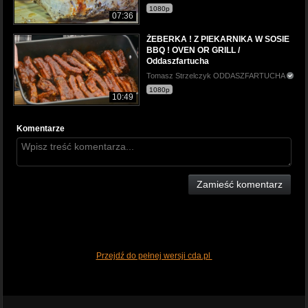
1080p
07:36
ŻEBERKA ! Z PIEKARNIKA W SOSIE
BBQ ! OVEN OR GRILL /
Oddaszfartucha
Tomasz Strzelczyk ODDASZFARTUCHA
1080p
10:49
Komentarze
Zamieść komentarz
Przejdź do pełnej wersji cda.pl