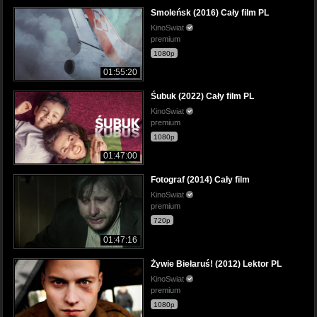
Smoleńsk (2016) Cały film PL
KinoSwiat
premium
1080p
01:55:20
Śubuk (2022) Cały film PL
KinoSwiat
premium
1080p
01:47:00
Fotograf (2014) Cały film
KinoSwiat
premium
720p
01:47:16
Żywie Biełaruś! (2012) Lektor PL
KinoSwiat
premium
1080p