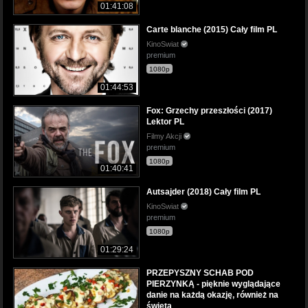
01:41:08
Carte blanche (2015) Cały film PL
KinoSwiat
premium
1080p
01:44:53
Fox: Grzechy przeszłości (2017)
Lektor PL
Filmy Akcji
premium
1080p
01:40:41
Autsajder (2018) Cały film PL
KinoSwiat
premium
1080p
01:29:24
PRZEPYSZNY SCHAB POD
PIERZYNKĄ - pięknie wyglądające
danie na każdą okazję, również na
święta