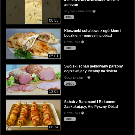
#chrzan
szybko i smacznie
480p
00:55
Kieszonki schabowe z ogórkiem i
boczkiem - pomysł na obiad
HeniaFoks
1080p
05:01
Swojski schab peklowany parzony
dojrzewający idealny na święta
Gotuj to sam !!!
1080p
12:09
Schab z Bananami i Bekonem
Zaskakujący, Ale Pyszny Obiad
HeniaFoks
1080p
06:34