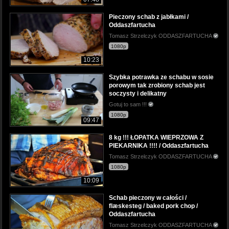
Pieczony schab z jabłkami /
Oddaszfartucha
Tomasz Strzelczyk ODDASZFARTUCHA
1080p
10:23
Szybka potrawka ze schabu w sosie
porowym tak zrobiony schab jest
soczysty i delikatny
Gotuj to sam !!!
1080p
09:47
8 kg !!! ŁOPATKA WIEPRZOWA Z
PIEKARNIKA !!!! / Oddaszfartucha
Tomasz Strzelczyk ODDASZFARTUCHA
1080p
10:09
Schab pieczony w całości /
flæskesteg / baked pork chop /
Oddaszfartucha
Tomasz Strzelczyk ODDASZFARTUCHA