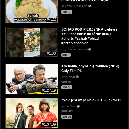
szybko i smacznie
1080p
04:22
SCHAB POD PIERZYNKĄ piękne i
smaczne danie na różne okazje
#shorts #schab #obiad
#przepisnaobiad
szybko i smacznie
01:00
480p
Kochanie, chyba cię zabiłem (2014)
Cały Film PL
KinoSwiat
premium
1080p
01:27:19
Życie jest wspaniałe (2018) Lektor PL
Filmy Akcji
premium
1080p
01:37:09