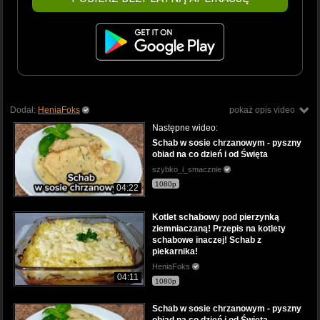
Dodał:
HeniaFoks
pokaż opis video
Następne wideo:
Schab w sosie chrzanowym - pyszny
obiad na co dzień i od Święta
szybko_i_smacznie
1080p
04:22
Kotlet schabowy pod pierzynką
ziemniaczaną! Przepis na kotlety
schabowe inaczej! Schab z
piekarnika!
HeniaFoks
04:11
1080p
Schab w sosie chrzanowym - pyszny
obiad na co dzień i od Święta