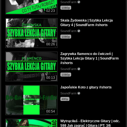
SoundFarm
1080p
02:23
Skala Żydowska | Szybka Lekcja
Gitary 4 | SoundFarm #shorts
SoundFarm
1080p
00:26
Zagrywka flamenco do ćwiczeń |
Szybka Lekcja Gitary 1 | SoundFarm
#shorts
SoundFarm
1080p
00:13
Japońskie Koto z gitary #shorts
SoundFarm
480p
00:54
Wytrąciłaś - Elektryczne Gitary | odc.
598 Jak zagrać | Gitara | PT: 3/6