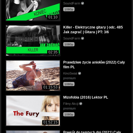
SoundFarm
1080p
01:10
Killer - Elektryczne gitary | odc. 485
Jak zagrać | Gitara | PT: 3/6
SoundFarm
1080p
02:35
Prawdziwe życie aniołów (2022) Cały
film PL
KinoSwiat
premium
1080p
01:15:53
Mizofobia (2016) Lektor PL
Filmy Akcji
premium
1080p
01:52:15
Powrót do tamtych dni (2021) Cały