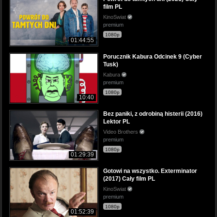
film PL
KinoSwiat
premium
1080p
01:44:55
Porucznik Kabura Odcinek 9 (Cyber
Tusk)
Kabura
premium
1080p
10:40
Bez paniki, z odrobiną histerii (2016)
Lektor PL
Video Brothers
premium
1080p
01:29:39
Gotowi na wszystko. Exterminator
(2017) Cały film PL
KinoSwiat
premium
1080p
01:52:39