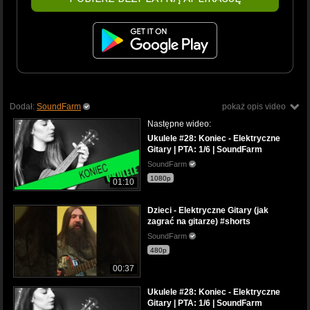
Dodał:
SoundFarm
pokaż opis video
Następne wideo:
Ukulele #28: Koniec - Elektryczne
Gitary | PTA: 1/6 | SoundFarm
SoundFarm
1080p
01:10
Dzieci - Elektryczne Gitary (jak
zagrać na gitarze) #shorts
SoundFarm
480p
00:37
Ukulele #28: Koniec - Elektryczne
Gitary | PTA: 1/6 | SoundFarm