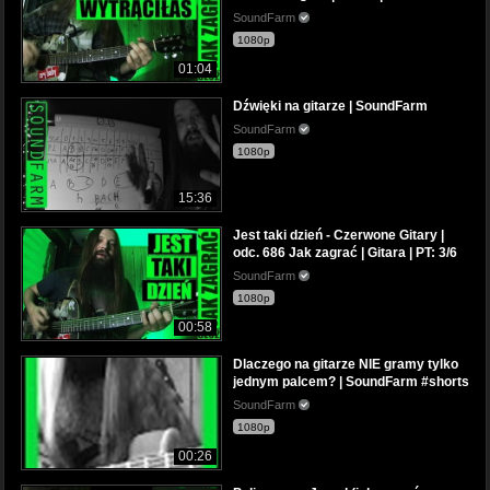
SoundFarm
1080p
01:04
Dźwięki na gitarze | SoundFarm
SoundFarm
1080p
15:36
Jest taki dzień - Czerwone Gitary |
odc. 686 Jak zagrać | Gitara | PT: 3/6
SoundFarm
1080p
00:58
Dlaczego na gitarze NIE gramy tylko
jednym palcem? | SoundFarm #shorts
SoundFarm
1080p
00:26