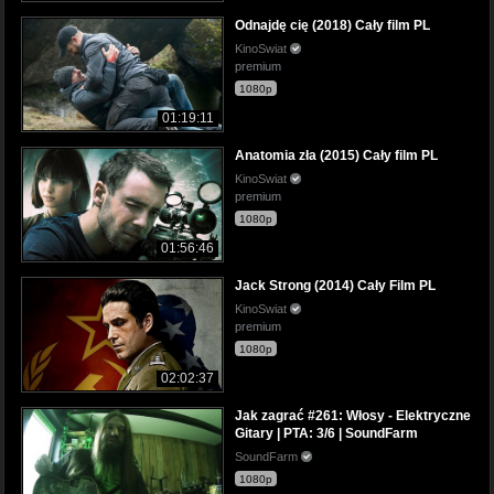
Odnajdę cię (2018) Cały film PL
KinoSwiat
premium
1080p
01:19:11
Anatomia zła (2015) Cały film PL
KinoSwiat
premium
1080p
01:56:46
Jack Strong (2014) Cały Film PL
KinoSwiat
premium
1080p
02:02:37
Jak zagrać #261: Włosy - Elektryczne
Gitary | PTA: 3/6 | SoundFarm
SoundFarm
1080p