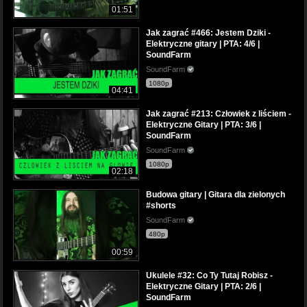
01:51
Jak zagrać #466: Jestem Dziki -
Elektryczne gitary | PTA: 4/6 |
SoundFarm
SoundFarm
1080p
04:41
Jak zagrać #213: Człowiek z liściem -
Elektryczne Gitary | PTA: 3/6 |
SoundFarm
SoundFarm
1080p
02:18
Budowa gitary | Gitara dla zielonych
#shorts
SoundFarm
480p
00:59
Ukulele #32: Co Ty Tutaj Robisz -
Elektryczne Gitary | PTA: 2/6 |
SoundFarm