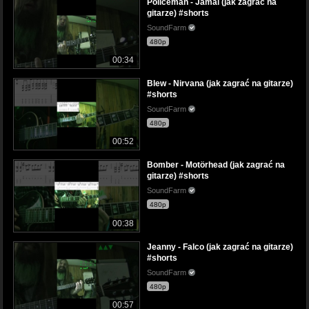
Policeman - Jamal (jak zagrać na
gitarze) #shorts
SoundFarm
480p
00:34
Blew - Nirvana (jak zagrać na gitarze)
#shorts
SoundFarm
480p
00:52
Bomber - Motörhead (jak zagrać na
gitarze) #shorts
SoundFarm
480p
00:38
Jeanny - Falco (jak zagrać na gitarze)
#shorts
SoundFarm
480p
00:57