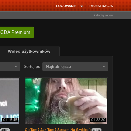
LOGOWANIE
REJESTRACJA
+ dodaj wideo
 CDA Premium
Wideo użytkowników
Sortuj po:
Najtrafniejsze
01:15:45
01:33:30
Co Tam? Jak Tam? Stream Na Szybko:)
480p
480p