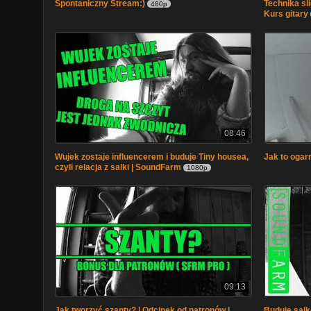
Spontaniczny Stream:)
Technika sli
480p
Kurs gitary
08:46
Wujek zostaje influencerem i buduje Tiny housea,
Jak to oga
czyli relacja z salki | SoundFarm
1080p
09:13
Jak tworzyć szanty? | Odcinek od patronów |
Buduję salkę