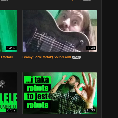
54:39
50:40
O Metalu
Gramy Sobie Metal:) SoundFarm
480p
07:49
18:33