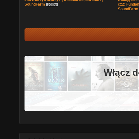
SoundFarm
cz2: Fundam
1080p
SoundFarm
Włącz d