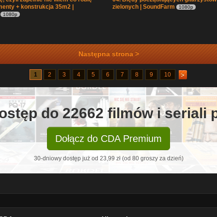
enty + konstrukcja 35m2 |
zielonych | SoundFarm
1080p
1080p
Następna strona >
1
2
3
4
5
6
7
8
9
10
ostęp do 22662 filmów i seriali
Dołącz do CDA Premium
30-dniowy dostęp już od 23,99 zł (od 80 groszy za dzień)