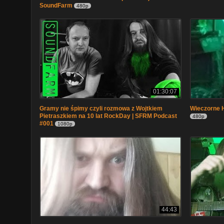
SoundFarm
480p
01:30:07
Gramy nie śpimy czyli rozmowa z Wojtkiem
Wieczorne 
Pietraszkiem na 10 lat RockDay | SFRM Podcast
480p
#001
1080p
44:43