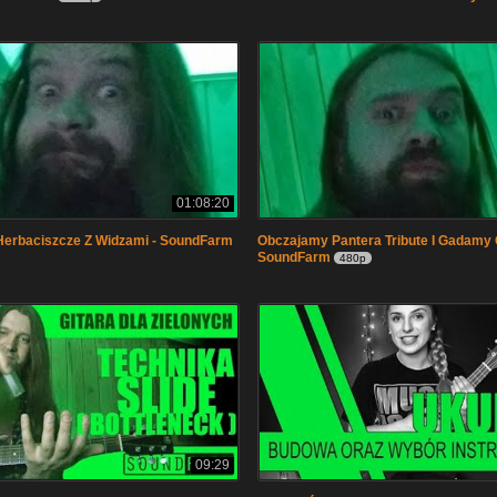
01:08:20
Herbaciszcze Z Widzami - SoundFarm
Obczajamy Pantera Tribute I Gadamy 
SoundFarm
480p
09:29