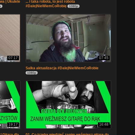
wa | Ukulele
... i taka robota, to jest robota
#DalejNieWiemCoRobię
p
1080p
07:17
07:45
Salka aktualizacja #DalejNieWiemCoRobie
1080p
19:17
16:48
| Gitara dla
01. Co trzeba wiedzieć zanim weźmiesz gitarę do