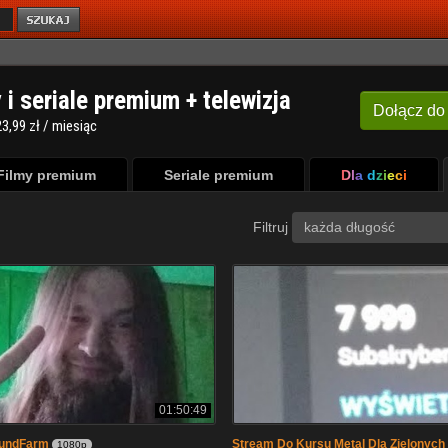
y i seriale premium + telewizja
Dołącz
do
3,99 zł / miesiąc
Filmy premium
Seriale premium
Dla dzieci
Filtruj
każda długość
01:50:49
oundFarm
Stream Do Kursu Metal Dla Zielonych
1080p