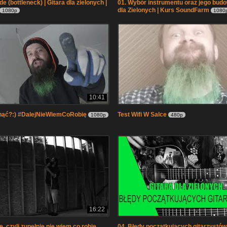
de (bottleneck) | Gitara dla zielonych |
01. Wybór instrumentu oraz jego budo
dla Zielonych | Kurs SoundFarm
1080p
1080
10:41
rnąć?:) #DalejNieWiemCoRobię
Test Wifi W Salce
1080p
480p
16:22
, czyli zupełnie nie wiem co robię
04. Błędy początkujących gitarzystów 