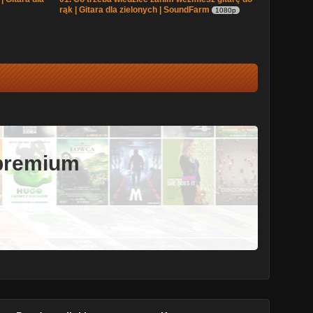
rąk | Gitara dla zielonych | SoundFarm
1080p
 premium