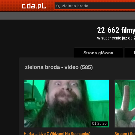
2
2
6
6
2
film
w super cenie już od 2
Strona główna
zielona broda
- video (585)
01:25:20
Herbata Live Z Widzami Na Spontanie:)
Stream / S