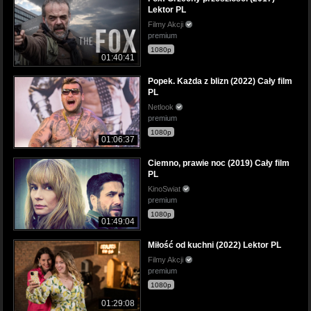
Lektor PL
Filmy Akcji
premium
1080p
01:40:41
Popek. Każda z blizn (2022) Cały film
PL
Netlook
premium
1080p
01:06:37
Ciemno, prawie noc (2019) Cały film
PL
KinoSwiat
premium
1080p
01:49:04
Miłość od kuchni (2022) Lektor PL
Filmy Akcji
premium
1080p
01:29:08