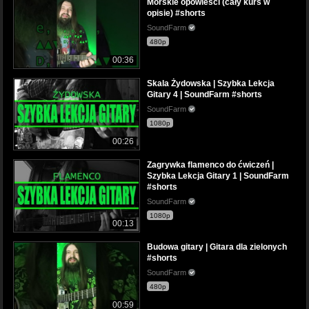
Morskie opowieści (cały kurs w
opisie) #shorts
SoundFarm
480p
00:36
Skala Żydowska | Szybka Lekcja
Gitary 4 | SoundFarm #shorts
SoundFarm
1080p
00:26
Zagrywka flamenco do ćwiczeń |
Szybka Lekcja Gitary 1 | SoundFarm
#shorts
SoundFarm
1080p
00:13
Budowa gitary | Gitara dla zielonych
#shorts
SoundFarm
480p
00:59