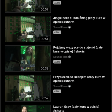
480p
00:57
Jingle bells / Pada śnieg (cały kurs w
opisie) #shorts
SoundFarm
480p
00:51
Pójdźmy wszyscy do stajenki (cały
kurs w opisie) #shorts
SoundFarm
480p
00:39
Przybieżeli do Betlejem (cały kurs w
opisie) #shorts
SoundFarm
480p
00:52
Lauren Gray (cały kurs w opisie)
#shorts