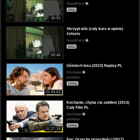
SoundFarm
480p
00:55
Skrzypi wóz (cały kurs w opisie)
#shorts
SoundFarm
480p
00:46
Uśmiech losu (2023) Napisy PL
KinoSwiat
premium
1080p
01:44:03
Kochanie, chyba cię zabiłem (2014)
Cały Film PL
KinoSwiat
premium
1080p
01:27:19
Fox: Grzechy przeszłości (2017)