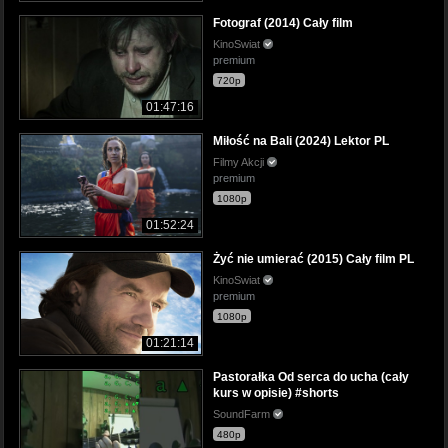
Fotograf (2014) Cały film
KinoSwiat
premium
720p
01:47:16
Miłość na Bali (2024) Lektor PL
Filmy Akcji
premium
1080p
01:52:24
Żyć nie umierać (2015) Cały film PL
KinoSwiat
premium
1080p
01:21:14
Pastorałka Od serca do ucha (cały
kurs w opisie) #shorts
SoundFarm
480p