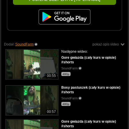
Dodał:
SoundFarm
pokaż opis video
Następne wideo:
Gore gwiazda (cały kurs w opisie)
#shorts
SoundFarm
480p
00:55
Bosy pastuszek (cały kurs w opisie)
#shorts
SoundFarm
480p
00:57
Gore gwiazda (cały kurs w opisie)
#shorts