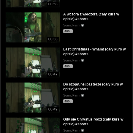
00:58
A wczora z wieczora (cały kurs w
opisie) #shorts
SoundFarm
480p
00:38
Last Christmas - Wham! (cały kurs w
opisie) #shorts
SoundFarm
480p
00:47
Do szopy, hej pasterze (cały kurs w
opisie) #shorts
SoundFarm
480p
00:49
Gdy się Chrystus rodzi (cały kurs w
opisie) #shorts
SoundFarm