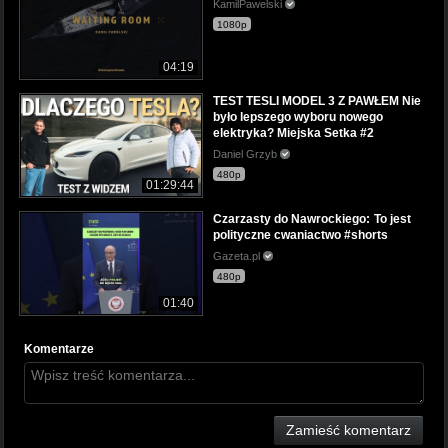
KamilPawelski
1080p
04:19
TEST TESLI MODEL 3 Z PAWŁEM Nie
było lepszego wyboru nowego
elektryka? Miejska Setka #2
Daniel Grzyb
480p
01:29:44
Czarzasty do Nawrockiego: To jest
polityczne cwaniactwo #shorts
Gazeta.pl
480p
01:40
Komentarze
Zamieść komentarz