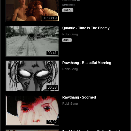
premium
1080p
01:38:19
Quantic - Time Is The Enemy
RobinBang
480p
03:41
Rawthang - Beautiful Morning
RobinBang
06:38
Rawthang - Scorned
RobinBang
06:32