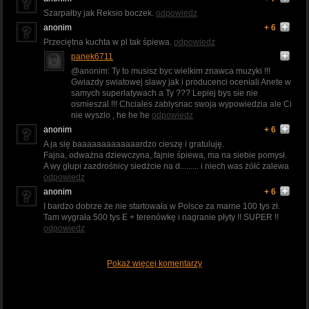
Szarpałby jak Reksio boczek.
odpowiedz
anonim
+ 6
Przeciętna kuchta w pl tak śpiewa.
odpowiedz
panek6711
@anonim: Ty to musisz byc wielkim znawca muzyki !!!
Gwiazdy swiatowej slawy jak i producenci oceniali Anete w
samych superlatywach a Ty ??? Lepiej bys sie nie
osmieszal !!! Chciales zablysnac swoja wypowiedzia ale Ci
nie wyszlo , he he he
odpowiedz
anonim
+ 6
A ja się baaaaaaaaaaaaardzo cieszę i gratuluję.
Fajna, odważna dziewczyna, fajnie śpiewa, ma na siebie pomysł.
A wy głupi zazdrośnicy siedżcie na d......... i niech was żółć zalewa
odpowiedz
anonim
+ 6
I bardzo dobrze że nie startowała w Polsce za marne 100 tys zł.
Tam wygrała 500 tys E + terenówkę i nagranie płyty !! SUPER !!
odpowiedz
Pokaż więcej komentarzy