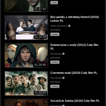
720p
01:47:16
Bez paniki, z odrobiną histerii (2016)
Lektor PL
Video Brothers
premium
1080p
01:29:39
Dziewczyna z szafy (2012) Cały film
PL
KinoSwiat
premium
1080p
01:28:46
Czerwone maki (2024) Cały film PL
KinoSwiat
premium
1080p
01:58:09
Szczęście świata (2016) Cały film PL
KinoSwiat