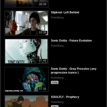
08:39
Slipknot- Left Behind
RobinBang
03:38
Sonic Entity - Future Evolution
RobinBang
07:46
Sonic Entity - Gray Pressive ( psy
progressive trance )
RobinBang
720p
07:35
SOULFLY - Prophecy
RobinBang
720p