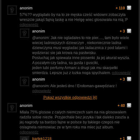
anonim
+ 110
57%?? wyglądało by na to ze męska cześć widowni zobaczyła
wreszcie jakąś fajną laskę a nie Helgę wiec glosowała na nią :P
odpowiedz
anonim
+ 3
@anonim: Jak nie ogladales to nie pier....., tam bylo wiele
wiecej ladniejszych dziewczyn , niekoniecznie ladna
dziewczyna musi wygladac jak ladacznica z pod latarni i
wydzierac sie jak krowa na pastwisku.
Posluchaj jak spiewala inne piosenki ,ta jej akurat wyszla.
A pozatym czy ladna, sa gusta i gusciki,
jeden lubi perfumy Armani a drugi jak mu skarpetki
smierdza. Lepsze juz z lozka noga spychalem.
odpowiedz
anonim
+ 3
@anonim: Ale jesteś dno ! Erotoman-gawędziarz !
odpowiedz
Pokaż wszystkie odpowiedzi [4]
anonim
+ 40
MIala 75% glosow z calych niemczech sam na nia glosowalem
radzila sobie niezle. Przyjechale bez jezyka i tak daleko zaszla a
jej nagrody sa bardzo fajne w polsce by takiego czegos nie
osiagnela niemowiac ze w tym roku ma miec juz album.
odpowiedz
bartek1218
+ 1