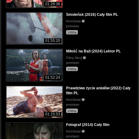
01:28:36
Smoleńsk (2016) Cały film PL
KinoSwiat
premium
1080p
01:55:20
Miłość na Bali (2024) Lektor PL
Filmy Akcji
premium
1080p
01:52:24
Prawdziwe życie aniołów (2022) Cały
film PL
KinoSwiat
premium
1080p
01:15:53
Fotograf (2014) Cały film
KinoSwiat
premium