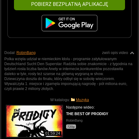
POBIERZ BEZPŁATNĄ APLIKACJĘ
Dodał:
RobinBang
zwiń opis video
Polka wzięła udział w niemieckim Idolu - programie zatytułowanym
Deutschland Sucht Den Superstar. Radziła sobie znakomicie - z tygodnia na
tydzień rosła liczba fanów Anety w internecie,konkurentów pozostawiła
daleko w tyle, rosły też szanse na główną wygraną w show.
Dziewczyna doszła do finału, który odbył się w sobotę wieczorem.
Wywalczyła 1. miejsce i zgarnęła imponującą nagrodę - pół miliona euro,
czyli prawie 2 miliony złotych.
W katalogu:
Muzyka
Następne wideo:
THE BEST OF PRODIGY
RobinBang
720p
01:59:24