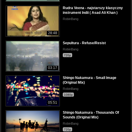
Rudra Veena - najstarszy klasyczny
instrument Indii ( Asad Ali Khan )
RobinBang
28:48
Sepultura - Refuse/Resist
RobinBang
720p
03:17
Shingo Nakamura - Small Image
(Original Mix)
RobinBang
1080p
05:51
Shingo Nakamura - Thousands Of
Sounds (Original Mix)
RobinBang
720p