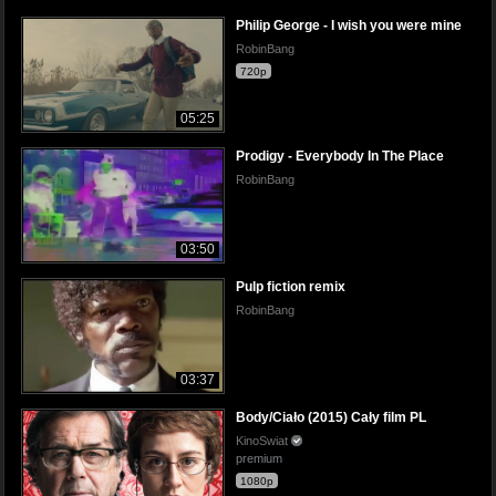
Philip George - I wish you were mine
RobinBang
720p
05:25
Prodigy - Everybody In The Place
RobinBang
03:50
Pulp fiction remix
RobinBang
03:37
Body/Ciało (2015) Cały film PL
KinoSwiat
premium
1080p