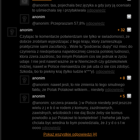
@anonim: taa, pojechała bez języka a gdy jury ją oceniało
to uśmiechała się i przytakiwała
odpowiedz
anonim
@anonim: Przepraszam 57,8%
odpowiedz
anonim
+ 32
Czytajac te komentarze potwierdzam sie tylko w swiadomosci, ze
dobrze zrobilam wyjezdzajac z tego kraju, ktory zamieszkuja
praktycznie sami zacofancy... Wole tu "podcierac dupy" niz miec do
czynienia z niedojebana najwidoczniej czescia polskiej ludnosci,
ktora zzera zazdrosc, bo innym Polakom cos sie jednak w zyciu
udaje. I nie jest nawet wazne ze w Niemczech czy gdziekolwiek
indziej, nawet w Polsce nienawidza cie jak uda ci sie cos zdobyc.
Szkoda, bo to piekny kraj (tylko ludzie k***y).
odpowiedz
anonim
+ 8
@anonim: nawet jesli, to nie zmienia to tego smutnego
faktu, ze Polak Polakowi wilkiem... niestety
odpowiedz
anonim
+ 5
@anonim: szczera prawda :) w Polsce niestety jest jeszcze
wielu z j e b ó w rodem z komuny, zazdrownych,
zawistnych, wścibskich i nie daj Boże żeby sie komus
powiodlo a juz Polakowi to kompletnie! :) hehehe jak bym
chciała byc wredna to bym powiedziała, że ż y d o s t w
oooo
odpowiedz
Pokaż wszystkie odpowiedzi [4]