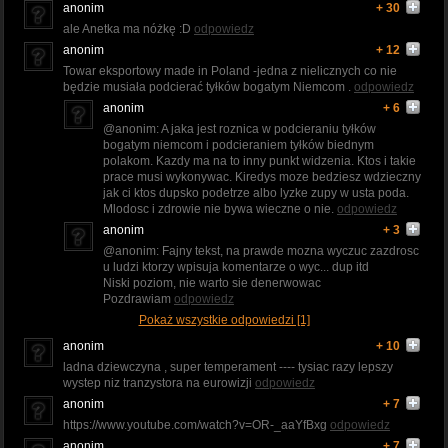
anonim
+ 30
ale Anetka ma nóżkę :D
odpowiedz
anonim
+ 12
Towar eksportowy made in Poland -jedna z nielicznych co nie
będzie musiała podcierać tyłków bogatym Niemcom .
odpowiedz
anonim
+ 6
@anonim: A jaka jest roznica w podcieraniu tyłków
bogatym niemcom i podcieraniem tyłków biednym
polakom. Kazdy ma na to inny punkt widzenia. Ktos i takie
prace musi wykonywac. Kiredys moze bedziesz wdzieczny
jak ci ktos dupsko podetrze albo lyzke zupy w usta poda.
Mlodosc i zdrowie nie bywa wieczne o nie.
odpowiedz
anonim
+ 3
@anonim: Fajny tekst, na prawde mozna wyczuc zazdrosc
u ludzi ktorzy wpisuja komentarze o wyc... dup itd
Niski poziom, nie warto sie denerwowac
Pozdrawiam
odpowiedz
Pokaż wszystkie odpowiedzi [1]
anonim
+ 10
ladna dziewczyna , super temperament ---- tysiac razy lepszy
wystep niz tranzystora na eurowizji
odpowiedz
anonim
+ 7
https://www.youtube.com/watch?v=OR-_aaYfBxg
odpowiedz
anonim
+ 7