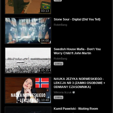
03:13
Stone Sour - Digital (Did You Tell)
RobinBang
04:00
Swedish House Mafia - Don't You
Worry Child ft John Martin
RobinBang
1080p
05:35
NAUKA JEZYKA NORWESKIEGO -
LEKCJA NR 3 (ZAIMKI OSOBOWE +
ODMIANY CZASOWNIKA)
Wiktoria Ilczuk
1080p
10:48
Kamil Pawelski - Waiting Room