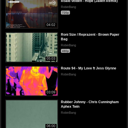
Roald Velden - Hope (Jallen Remix)
RobinBang
720p
04:02
Roni Size / Reprazent - Brown Paper
Bag
RobinBang
480p
05:03
Route 94 - My Love ft Jess Glynne
RobinBang
03:09
Rubber Johnny - Chris Cunningham
Aphex Twin
RobinBang
06:00