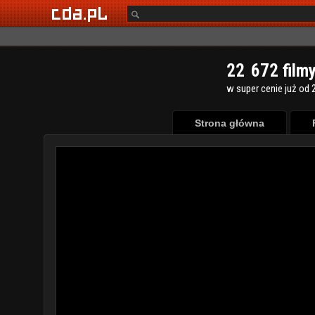
2
2
6
7
2
film
w super cenie już od 2
Strona główna