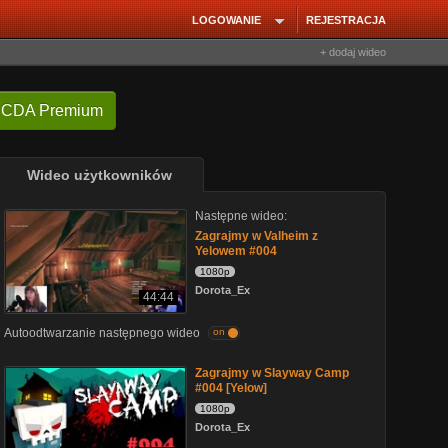
LOGOWANIE
REJESTRACJA
+ dodaj wideo
 CDA Premium
Wideo użytkowników
Następne wideo:
Zagrajmy w Valheim z
Yelowem #004
1080p
Dorota_Ex
44:44
Autoodtwarzanie następnego wideo
on
Zagrajmy w Slayway Camp
#004 [Yelow]
1080p
Dorota_Ex