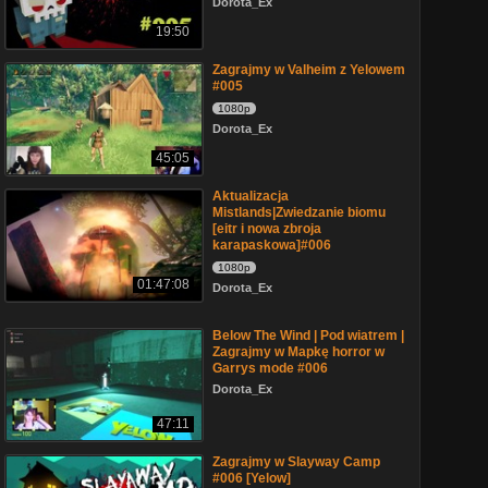
Dorota_Ex
19:50
Zagrajmy w Valheim z Yelowem
#005
1080p
Dorota_Ex
45:05
Aktualizacja
Mistlands|Zwiedzanie biomu
[eitr i nowa zbroja
karapaskowa]#006
1080p
01:47:08
Dorota_Ex
Below The Wind | Pod wiatrem |
Zagrajmy w Mapkę horror w
Garrys mode #006
Dorota_Ex
47:11
Zagrajmy w Slayway Camp
#006 [Yelow]