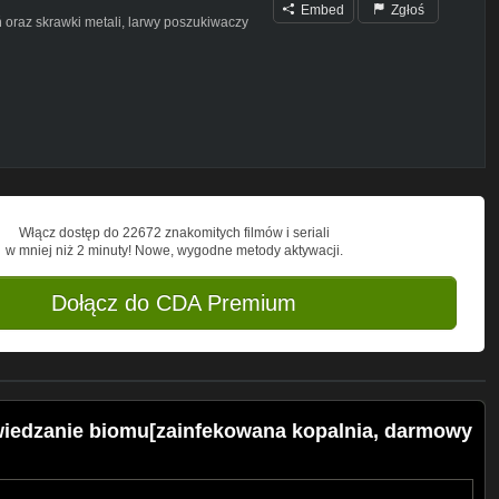
Embed
Zgłoś
 oraz skrawki metali, larwy poszukiwaczy
w najbliższym czasie kuźnie/ budynek w
tałam ekstraktor od drwergrów za free,
zji zniszczyc ich świętą skrzynie i
 niego chyba najlepsze w tej grze trofeum
Włącz dostęp do 22672 znakomitych filmów i seriali
w mniej niż 2 minuty! Nowe, wygodne metody aktywacji.
cja testowa więc musicie podać klucz i
Dołącz do CDA Premium
or #Gjall
Zwiedzanie biomu[zainfekowana kopalnia, darmowy