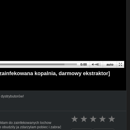
0:00
auto
zainfekowana kopalnia, darmowy ekstraktor]
 dystrybutorów!
iekłam do zainfekowanych lochow
 obudzily ja zdarzylam pobiec i zabrać