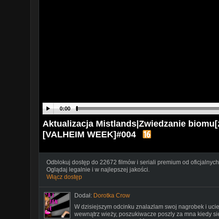
0:00
Aktualizacja Mistlands|Zwiedzanie biomu[
[VALHEIM WEEK]#004
Odblokuj dostęp do 22672 filmów i seriali premium od oficjalnych
Oglądaj legalnie i w najlepszej jakości.
Włącz dostęp
Dodał:
Dorotka Crow
W dzisiejszym odcinku znalazlam swoj nagrobek i uc
wewnątrz wieży, poszukiwacze poszly za mna kiedy sie