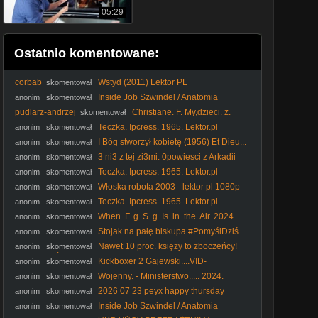
05:29
Ostatnio komentowane:
corbab
Wstyd (2011) Lektor PL
skomentował
Inside Job Szwindel / Anatomia
anonim
skomentował
Kryzysu / 2010 Film dokumentalny / PL480p
pudlarz-andrzej
Christiane. F. My,dzieci. z.
skomentował
dworca. Zoo. 1981. Lektor.pl
Teczka. Ipcress. 1965. Lektor.pl
anonim
skomentował
I Bóg stworzył kobietę (1956) Et Dieu...
anonim
skomentował
créa la femme [1080p] [Bluray]
3 ni3 z tej zi3mi: 0powiesci z Arkadii
anonim
skomentował
odcinek 13 polski dubbing
Teczka. Ipcress. 1965. Lektor.pl
anonim
skomentował
Włoska robota 2003 - lektor pl 1080p
anonim
skomentował
Teczka. Ipcress. 1965. Lektor.pl
anonim
skomentował
When. F. g. S. g. Is. in. the. Air. 2024.
anonim
skomentował
Film.pl
Stojak na pałę biskupa #PomyślDziś
anonim
skomentował
odc. 2644
Nawet 10 proc. księży to zboczeńcy!
anonim
skomentował
#IPPTVNaŻywo #ksiądz #kler
Kickboxer 2 Gajewski....VID-
anonim
skomentował
1744780529332 (1)
Wojenny. - Ministerstwo..... 2024.
anonim
skomentował
napisy
2026 07 23 peyx happy thursday
anonim
skomentował
Inside Job Szwindel / Anatomia
anonim
skomentował
Kryzysu / 2010 Film dokumentalny / PL480p