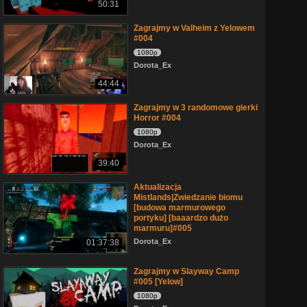
50:31
Zagrajmy w Valheim z Yelowem
#004
1080p
Dorota_Ex
44:44
Zagrajmy w 3 randomowe gierki
Horror #004
1080p
Dorota_Ex
39:40
Aktualizacja
Mistlands|Zwiedzanie biomu
[budowa marmurowego
portyku] [baaardzo dużo
marmuru]#005
Dorota_Ex
01:37:38
Zagrajmy w Slayway Camp
#005 [Yelow]
1080p