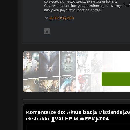
co swoje, ziomeczki zapóźno się zorientowaly.
Gdy zwiedzalam lochy napotkalam się na czarny rdzeń
miały kolejną ekstra rzecz do gastro.
Gdy wrociłam do bazy ogarnęłam gdzie chce postawić 
pokaż cały opis
którym bedą warsztaty mistlandzkie.
Kolejny wypad do mglistej okazał się bardzo udany dos
nieatakowali mnie. Gjall burząc ich baze musiał przyoka
wypadl z niego ekstraktor Po zabiciu Gjalla wypadlo z
powiesze je sobie w nowym budynku.
00:00 udało się
00:32 intro
12:12 zainfekowana kopalnia
48:41 Gjall rozwala wieżę
52:20 ekstraktor za free
UWAGA
Tej apki nie włączycie tak sobie ponieważ to aktualiza
włączyć betę odsyłam do odcinka pierwszego
nagrywanie i montowanie: Dorotka Crow
miniaturka: Chris
29.11.2022
#Dorotka #mistlands #newupdate #gra #valheim #hald
Komentarze do: Aktualizacja Mistlands|
ekstraktor][VALHEIM WEEK]#004