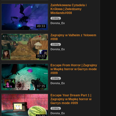
Zainfekowana Cytadela i
Królowa | Zwiedzamy
Mistlands#008
1080p
Dorota_Ex
49:33
Zagrajmy w Valheim z Yelowem
#008
1080p
Dorota_Ex
33:22
Escape From Horror | Zagrajmy
w Mapkę horror w Garrys mode
#009
1080p
Dorota_Ex
07:35
Escape Your Dream Part 1 |
Zagrajmy w Mapkę horror w
Garrys mode #009
1080p
Dorota_Ex