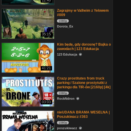
12:40
Zagrajmy w Valheim z Yelowem
#009
1080p
Dorota_Ex
35:15
Kim będę, gdy dorosnę? Bajka o
zawodach | 123 Edukacja
123 Edukacja
41:21
Crazy prostitutes from truck
parking / Szalone prostytutki z
parkingu dla TIR-ów [2160p] [4k]
1080p
RockNdron
03:03
nieUDANA BRAMA WESELNA |
Poszukiwacz #363
1080p
poszukiwacz