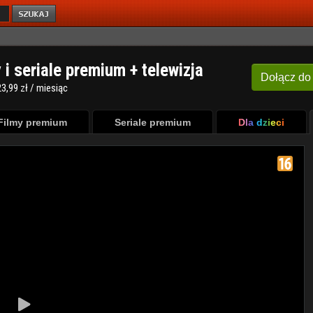
y i seriale premium + telewizja
Dołącz
do
3,99 zł / miesiąc
Filmy premium
Seriale premium
Dla dzieci