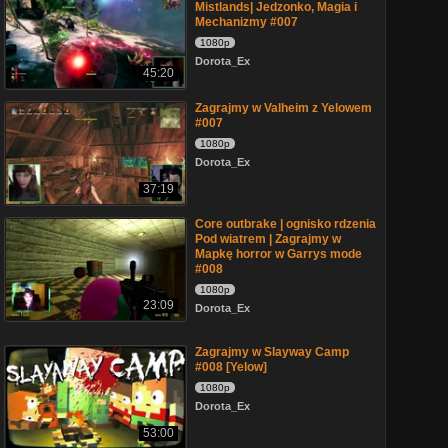
Mistlands| Jedzonko, Magia i
Mechanizmy #007
1080p
Dorota_Ex
45:20
Zagrajmy w Valheim z Yelowem
#007
1080p
Dorota_Ex
37:19
Core outbrake | ognisko rdzenia
Pod wiatrem | Zagrajmy w
Mapkę horror w Garrys mode
#008
1080p
23:09
Dorota_Ex
Zagrajmy w Slayway Camp
#008 [Yelow]
1080p
Dorota_Ex
53:00