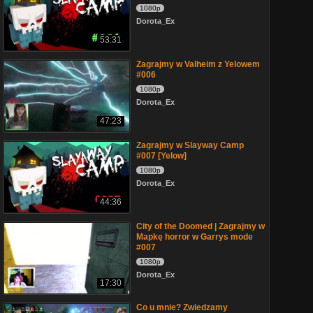
1080p
Dorota_Ex
53:31
Zagrajmy w Valheim z Yelowem
#006
1080p
Dorota_Ex
47:23
Zagrajmy w Slayway Camp
#007 [Yelow]
1080p
Dorota_Ex
44:36
City of the Doomed | Zagrajmy w
Mapkę horror w Garrys mode
#007
1080p
Dorota_Ex
17:30
Co u mnie? Zwiedzamy