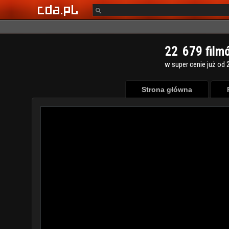
2
2
6
7
9
film
w super cenie już od 2
Strona główna