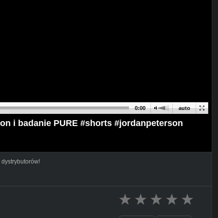
0:00
auto
on i badanie PURE #shorts #jordanpeterson
 dystrybutorów!