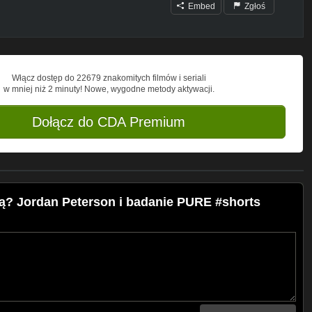
Embed
Zgłoś
Włącz dostęp do 22679 znakomitych filmów i seriali
w mniej niż 2 minuty! Nowe, wygodne metody aktywacji.
Dołącz do CDA Premium
ą? Jordan Peterson i badanie PURE #shorts