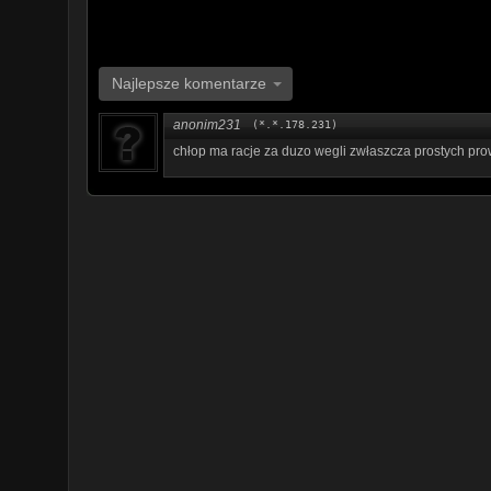
Najlepsze komentarze
anonim231
(*.*.178.231)
chłop ma racje za duzo wegli zwłaszcza prostych pro