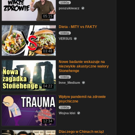
1080p
poszukiwacz
05:15
Dieta - MITY vs FAKTY
1080p
VERSUS
03:48
Nowe badanie wskazuje na
niezwykłe akustyczne walory
Stonehenge
1080p
Inne_Medium
04:22
Wpływ pandemii na zdrowie
psychiczne
1080p
Wojna Idei
12:34
Dlaczego w Chinach wciąż