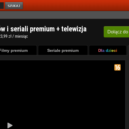
ów i seriali premium + telewizja
Dołącz
do
3,99 zł / miesiąc
Filmy premium
Seriale premium
Dla dzieci