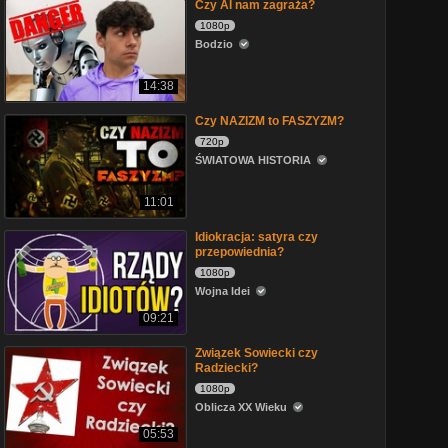
Czy AI nam zagraża?
1080p
Bodzio
14:38
Czy NAZIZM to FASZYZM?
720p
ŚWIATOWA HISTORIA
11:01
Idiokracja: satyra czy
przepowiednia?
1080p
Wojna Idei
09:21
Związek Sowiecki czy
Radziecki?
1080p
Oblicza XX Wieku
05:53