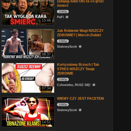
zabijają ludzi Oto za co grozi
śmierć
1080p
PaFi
15:46
Jak Robienie Wagi NISZCZY
ZDROWIE? | Marcin Dubiel
1080p
StalowySzok
08:37
Kortyzolowy Brzuch I Tak
STRES NISZCZY Twoje
ZDROWIE
1080p
Człowieku, RUSZ SIĘ!
07:34
WIEMY CZY JEST FACETEM
1080p
StalowySzok
14:51