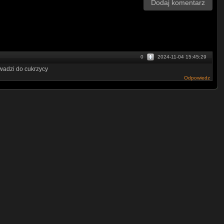
Dodaj komentarz
0
2024-11-04 15:45:29
wadzi do cukrzycy
Odpowiedz