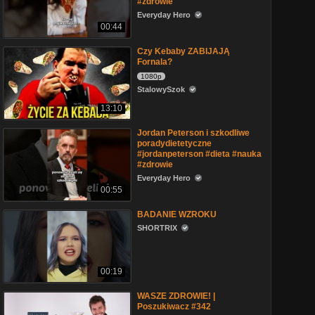
#zdrowie
Everyday Hero
00:44
Czy Kebaby ZABIJAJĄ
Fornala?
1080p
StalowySzok
13:10
Jordan Peterson i szkodliwe
poradydietetyczne
#jordanpeterson #dieta #nauka
#zdrowie
Everyday Hero
00:55
BADANIE WZROKU
SHORTRIX
00:19
WASZE ZDROWIE! |
Poszukiwacz #342