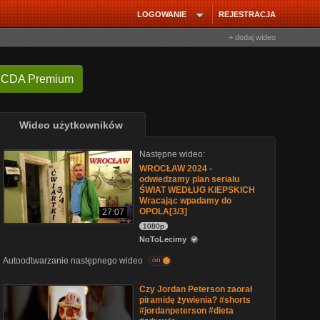
LOGOWANIE
REJESTRACJA
+ dodaj wideo
 CDA Premium
Wideo użytkowników
Następne wideo:
WROCŁAW 2024 -
odwiedzamy plan serialu
ŚWIAT WEDŁUG KIEPSKICH
Wracając wpadamy do
OPOLA[3/3]
27:07
1080p
NoToLecimy
Autoodtwarzanie następnego wideo
on
Czy Jordan Peterson zaorał
piramidę żywienia? #shorts
#jordanpeterson #dieta