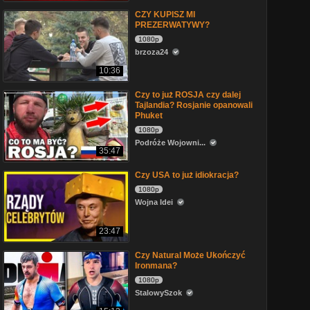
CZY KUPISZ MI
PREZERWATYWY?
1080p
brzoza24
10:36
Czy to już ROSJA czy dalej
Tajlandia? Rosjanie opanowali
Phuket
1080p
Podróże Wojowni...
35:47
Czy USA to już idiokracja?
1080p
Wojna Idei
23:47
Czy Natural Może Ukończyć
Ironmana?
1080p
StalowySzok