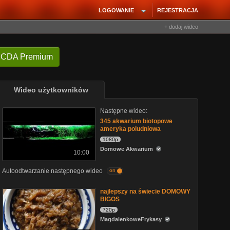
LOGOWANIE
REJESTRACJA
+ dodaj wideo
 CDA Premium
Wideo użytkowników
Następne wideo:
345 akwarium biotopowe
ameryka poludniowa
1080p
Domowe Akwarium
10:00
Autoodtwarzanie następnego wideo
on
najlepszy na świecie DOMOWY
BIGOS
720p
MagdalenkoweFrykasy