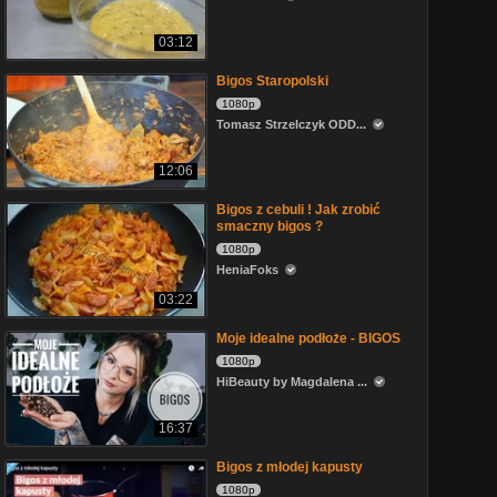
03:12
Bigos Staropolski
1080p
Tomasz Strzelczyk ODD...
12:06
Bigos z cebuli ! Jak zrobić
smaczny bigos ?
1080p
HeniaFoks
03:22
Moje idealne podłoże - BIGOS
1080p
HiBeauty by Magdalena ...
16:37
Bigos z młodej kapusty
1080p