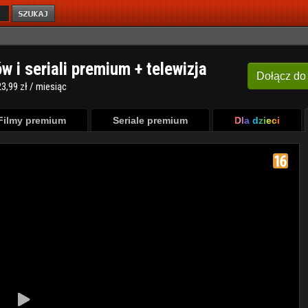
ów i seriali premium + telewizja
Dołącz
do
3,99 zł / miesiąc
Filmy premium
Seriale premium
Dla dzieci