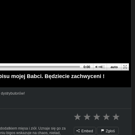
0:00
auto
u mojej Babci. Będziecie zachwyceni !
 dystrybutorów!
odatkiem mięsa i ziół. Uznaje się go za
Embed
Zgłoś
niu bigos wskazuje na chaos, nieład,