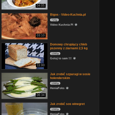
04:05
Bigos - Video-Kuchnia.pl
720p
Video Kuchnia Pl
03:10
Domowy chrupiący chleb
pszenny z ziarnami 2,5 kg
1080p
Gotuj to sam !!!
11:00
Jak zrobić szparagi w sosie
holenderskim
1080p
HeniaFoks
06:34
Jak zrobić sos winegret
1080p
HeniaFoks