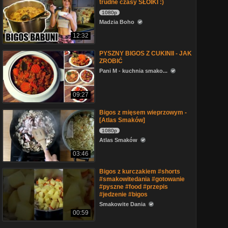
trudne czasy SŁOIKI :)
1080p
Madzia Boho
12:32
PYSZNY BIGOS Z CUKINII - JAK
ZROBIĆ
Pani M - kuchnia smako...
09:27
Bigos z mięsem wieprzowym -
[Atlas Smaków]
1080p
Atlas Smaków
03:46
Bigos z kurczakiem #shorts
#smakowitedania #gotowanie
#pyszne #food #przepis
#jedzenie #bigos
Smakowite Dania
00:59