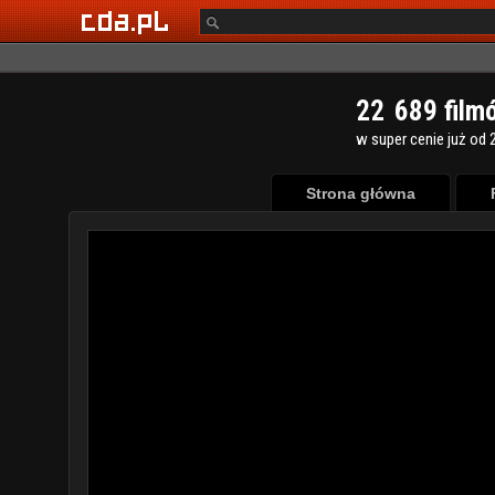
2
2
6
8
9
film
w super cenie już od 2
Strona główna