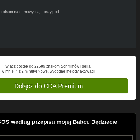
przepisem na domowy, najlepszy pod
 Operatorowi i mnie kawkę
Włącz dostęp do 22689 znakomitych filmów i seriali
w mniej niż 2 minuty! Nowe, wygodne metody aktywacji.
Dołącz do CDA Premium
S według przepisu mojej Babci. Będziecie