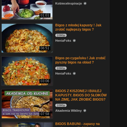
KobieceInspiracje
01:01
Bigos z młodej kapusty ! Jak
zrobić najlepszy bigos ?
1080p
HeniaFoks
06:51
Bigos po cygańsku ! Jak zrobić
pyszny bigos na obiad ?
1080p
HeniaFoks
03:06
BIGOS Z KISZONEJ I BIAŁEJ
KAPUSTY. BIGOS DO SŁOIKÓW
NA ZIMĘ. JAK ZROBIĆ BIGOS?
1080p
Akademia Wikliny
07:58
BIGOS BABUNI - zapasy na