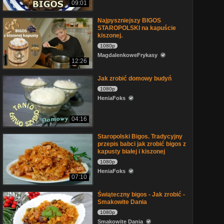
09:01
Najpyszniejszy BIGOS
STAROPOLSKI na kapuście
kiszonej.
1080p
MagdalenkoweFrykasy
12:26
Jak zrobić domowy budyń
1080p
HeniaFoks
04:16
Staropolski Bigos. Tradycyjny
przepis babci jak zrobić bigos z
kapusty białej i kiszonej
1080p
HeniaFoks
07:10
Świąteczny bigos - Jak zrobić -
Smakowite Dania
1080p
Smakowite Dania