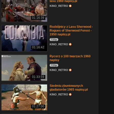
lasu 1960 napisy.pl
KINO_RETRO
01:16:39
Rozbójnicy z Lasu Sherwood -
Rogues of Sherwood Forest -
1950 napisy.pl
720p
KINO_RETRO
01:16:42
Rycerz o 100 twarzach 1960
napisy
720p
KINO_RETRO
01:33:59
Siedmiu zbuntowanych
gladiatorów 1965 napisy.pl
KINO_RETRO
01:27:00