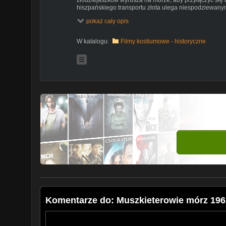
hiszpańskiego transportu złota ulega niespodziewany
naszego bohatera pojawiają się dwie piękne siostry bli
pokaż cały opis
(podwójna rola Anny Marii Pierangeli), córki gubernato
W katalogu:
Filmy kostiumowe - historyczne
Komentarze do: Muszkieterowie mórz 1962