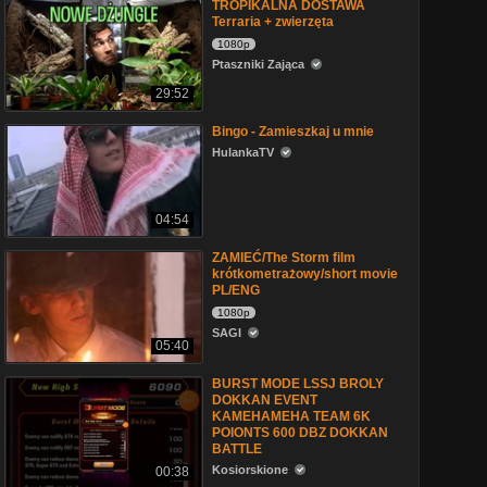
TROPIKALNA DOSTAWA
Terraria + zwierzęta
1080p
Ptaszniki Zająca
29:52
Bingo - Zamieszkaj u mnie
HulankaTV
04:54
ZAMIEĆ/The Storm film
krótkometrażowy/short movie
PL/ENG
1080p
SAGI
05:40
BURST MODE LSSJ BROLY
DOKKAN EVENT
KAMEHAMEHA TEAM 6K
POIONTS 600 DBZ DOKKAN
BATTLE
Kosiorskione
00:38