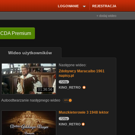
LOGOWANIE
REJESTRACJA
+ dodaj wideo
 CDA Premium
Wideo użytkowników
Następne wideo:
Zdobywcy Maracaibo 1961
napisy.pl
720p
KINO_RETRO
01:36:56
Autoodtwarzanie następnego wideo
on
Muszkieterowie 3 1948 lektor
720p
KINO_RETRO