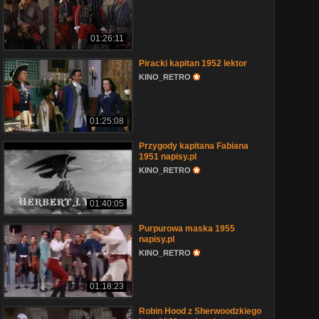
01:26:11
Piracki kapitan 1952 lektor
KINO_RETRO
01:25:08
Przygody kapitana Fabiana
1951 napisy.pl
KINO_RETRO
01:40:05
Purpurowa maska 1955
napisy.pl
KINO_RETRO
01:18:23
Robin Hood z Sherwoodzkiego