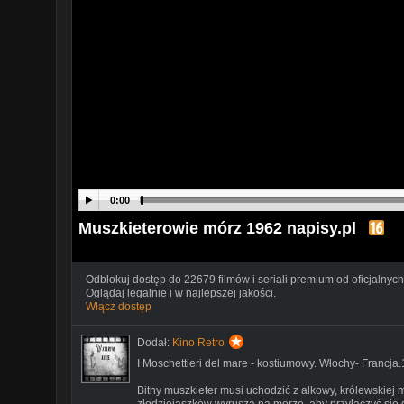
0:00
Muszkieterowie mórz 1962 napisy.pl
Odblokuj dostęp do 22679 filmów i seriali premium od oficjalnych
Oglądaj legalnie i w najlepszej jakości.
Włącz dostęp
Dodał:
Kino Retro
I Moschettieri del mare - kostiumowy. Włochy- Francja
Bitny muszkieter musi uchodzić z alkowy, królewskiej 
złodziejaszków wyrusza na morze, aby przyłączyć się 