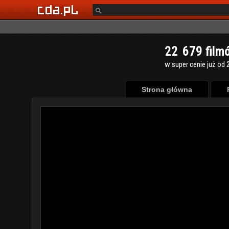
2
2
6
7
9
film
w super cenie już od 2
Strona główna