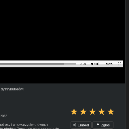
0:00
auto
 dystrybutorów!
.1962
metresy i w towarzystwie dwóch
Embed
Zgłoś
do piratów. Zuchwały plan zagarnięcia