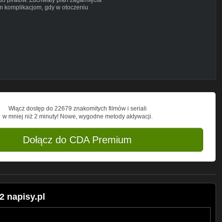
m komplikacjom, gdy w otoczeniu
zniaczki, Altagracja i Consuela
ra Maracaibo...
Włącz dostęp do 22679 znakomitych filmów i seriali
w mniej niż 2 minuty! Nowe, wygodne metody aktywacji.
Dołącz do CDA Premium
 napisy.pl