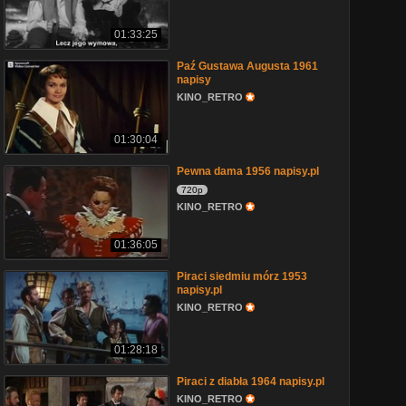
01:33:25
Paź Gustawa Augusta 1961
napisy
KINO_RETRO
01:30:04
Pewna dama 1956 napisy.pl
720p
KINO_RETRO
01:36:05
Piraci siedmiu mórz 1953
napisy.pl
KINO_RETRO
01:28:18
Piraci z diabła 1964 napisy.pl
KINO_RETRO