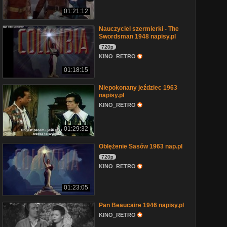
01:21:12
Nauczyciel szermierki - The
Swordsman 1948 napisy.pl
720p
KINO_RETRO
01:18:15
Niepokonany jeździec 1963
napisy.pl
KINO_RETRO
01:29:32
Oblężenie Sasów 1963 nap.pl
720p
KINO_RETRO
01:23:05
Pan Beaucaire 1946 napisy.pl
KINO_RETRO