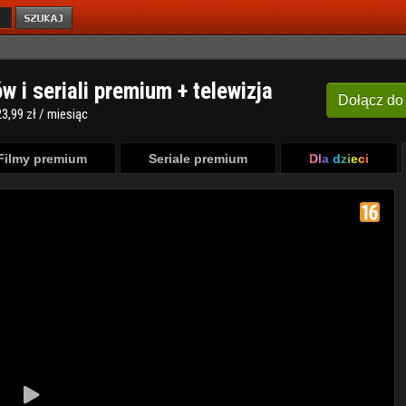
ów i seriali premium + telewizja
Dołącz
do
3,99 zł / miesiąc
Filmy premium
Seriale premium
Dla dzieci