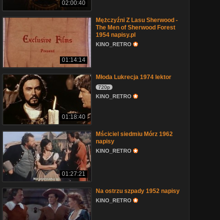
02:00:40
Mężczyźni Z Lasu Sherwood -
The Men of Sherwood Forest
1954 napisy.pl
KINO_RETRO
01:14:14
Młoda Lukrecja 1974 lektor
720p
KINO_RETRO
01:18:40
Mściciel siedmiu Mórz 1962
napisy
KINO_RETRO
01:27:21
Na ostrzu szpady 1952 napisy
KINO_RETRO