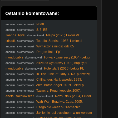
Ostatnio komentowane:
P0d8
anonim
skomentował
8. 5. BB
anonim
skomentował
Joanna_Pytel
Małpa (2025) Lektor PL
skomentował
cristofk
Tequila. Sunrise. 1988. Lektor.pl
skomentował
Wymarzona miłość odc 65
anonim
skomentował
Dragon Ball - Ep1
anonim
skomentował
mondocabis
Folwark zwierzęcy (1954) Lektor
skomentował
PL
Strzelec wyborowy (1999) napisy pl
anonim
skomentował
mondocabis
Hotel zła 3 (2010) Lektor PL
skomentował
In. The. Line. of. Duty. 4. Na. pierwszej.
anonim
skomentował
linii. 4. 1989. Lektor.pl
Cliffhanger. Na. krawędzi. 1993.
anonim
skomentował
Lektor.pl
Alita. Battle. Angel. 2019. Lektor.pl
anonim
skomentował
Tasmy. z. Poughkeepsie. 2007.
anonim
skomentował
Lektor.pl. AI
aneta_sokolowska7
Rozpustnik (2004) Lektor
skomentował
PL
Wah-Wah. Burzliwy. Czas. 2005.
anonim
skomentował
Lektor.pl
Czego nie wiesz o Czechach?
anonim
skomentował
#PomyślDziś odc. 2645
Jak to nie jest być głupim w uniwersum
anonim
skomentował
1670? #shorts