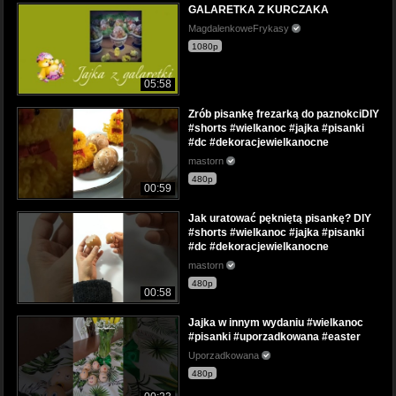
GALARETKA Z KURCZAKA
MagdalenkoweFrykasy
1080p
05:58
Zrób pisankę frezarką do paznokciDIY
#shorts #wielkanoc #jajka #pisanki
#dc #dekoracjewielkanocne
mastorn
480p
00:59
Jak uratować pękniętą pisankę? DIY
#shorts #wielkanoc #jajka #pisanki
#dc #dekoracjewielkanocne
mastorn
480p
00:58
Jajka w innym wydaniu #wielkanoc
#pisanki #uporzadkowana #easter
Uporzadkowana
480p