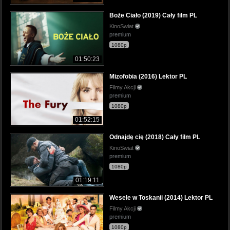
Boże Ciało (2019) Cały film PL
KinoSwiat
premium
1080p
01:50:23
Mizofobia (2016) Lektor PL
Filmy Akcji
premium
1080p
01:52:15
Odnajdę cię (2018) Cały film PL
KinoSwiat
premium
1080p
01:19:11
Wesele w Toskanii (2014) Lektor PL
Filmy Akcji
premium
1080p