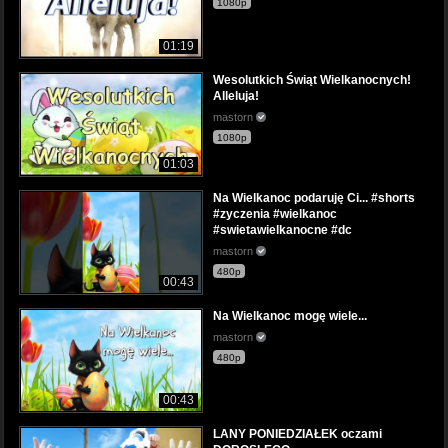
1080p
01:19
Wesolutkich Świąt Wielkanocnych!
Alleluja!
mastorn
1080p
01:03
Na Wielkanoc podaruję Ci... #shorts
#zyczenia #wielkanoc
#swietawielkanocne #dc
mastorn
480p
00:43
Na Wielkanoc mogę wiele...
mastorn
480p
00:43
LANY PONIEDZIAŁEK oczami