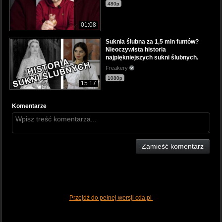
480p
01:08
Suknia ślubna za 1,5 mln funtów?
Nieoczywista historia
najpiękniejszych sukni ślubnych.
Freakery
1080p
15:17
Komentarze
Zamieść komentarz
Przejdź do pełnej wersji cda.pl