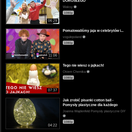
DOROSŁEGO
Waksy
1080p
06:29
Pomalowaliśmy jaja w celebrytów i...
vogulepoland
1080p
11:06
Tego nie wiesz o jajkach!
Okiem Chemika
1080p
07:37
Jak zrobić pisanki cotton ball -
Pomysły plastyczne dla każdego
Joanna Wajdenfeld Pomysły plastyczne DiY
1080p
04:22