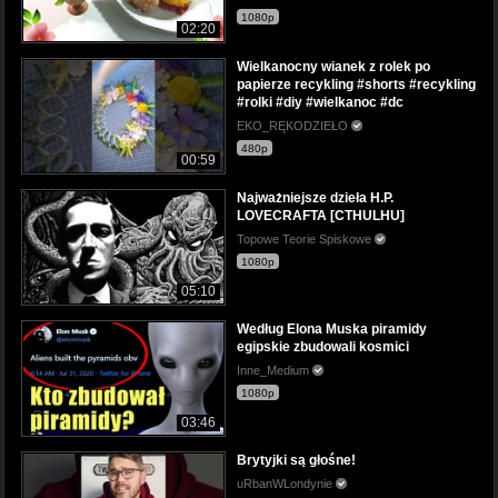
1080p
02:20
Wielkanocny wianek z rolek po
papierze recykling #shorts #recykling
#rolki #diy #wielkanoc #dc
EKO_RĘKODZIEŁO
480p
00:59
Najważniejsze dzieła H.P.
LOVECRAFTA [CTHULHU]
Topowe Teorie Spiskowe
1080p
05:10
Według Elona Muska piramidy
egipskie zbudowali kosmici
Inne_Medium
1080p
03:46
Brytyjki są głośne!
uRbanWLondynie