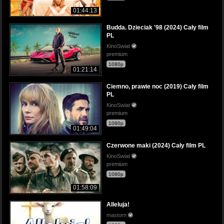
01:44:13
Budda. Dzieciak '98 (2024) Cały film
PL
KinoSwiat
premium
1080p
01:21:14
Ciemno, prawie noc (2019) Cały film
PL
KinoSwiat
premium
1080p
01:49:04
Czerwone maki (2024) Cały film PL
KinoSwiat
premium
1080p
01:58:09
Alleluja!
mastorn