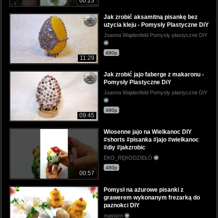
00:23
Jak zrobić aksamitną pisankę bez
użycia kleju - Pomysły Plastyczne DiY
Joanna Wajdenfeld Pomysły plastyczne DiY
480p
11:29
Jak zrobić jajo faberge z makaronu -
Pomysły Plastyczne DiY
Joanna Wajdenfeld Pomysły plastyczne DiY
480p
09:45
Wiosenne jajo na Wielkanoc DIY
#shorts #pisanka #jajo #wielkanoc
#diy #jakzrobic
EKO_RĘKODZIEŁO
480p
00:57
Pomysł na ażurowe pisanki z
grawerem wykonanym frezarką do
paznokci DIY
mastorn