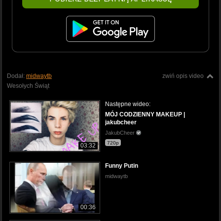
Dodał:
midwaytb
zwiń opis video
Wesołych Świąt
Następne wideo:
MÓJ CODZIENNY MAKEUP |
jakubcheer
JakubCheer
720p
03:32
Funny Putin
midwaytb
00:36