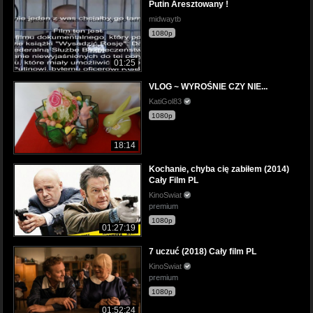
Putin Aresztowany !
midwaytb
1080p
01:25
VLOG ~ WYROŚNIE CZY NIE...
KatiGol83
1080p
18:14
Kochanie, chyba cię zabiłem (2014)
Cały Film PL
KinoSwiat
premium
1080p
01:27:19
7 uczuć (2018) Cały film PL
KinoSwiat
premium
1080p
01:52:24