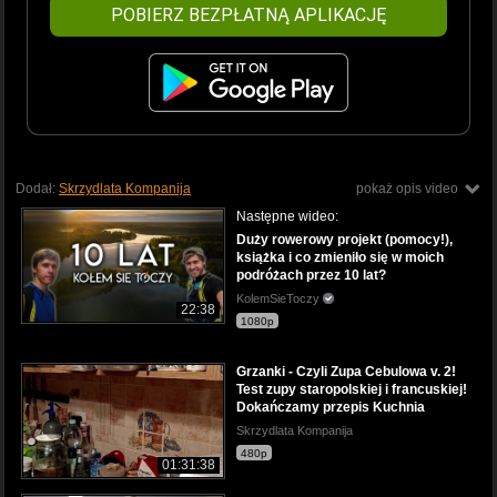
POBIERZ BEZPŁATNĄ APLIKACJĘ
Dodał:
Skrzydlata Kompanija
pokaż opis video
Następne wideo:
Duży rowerowy projekt (pomocy!),
książka i co zmieniło się w moich
podróżach przez 10 lat?
KolemSieToczy
22:38
1080p
Grzanki - Czyli Zupa Cebulowa v. 2!
Test zupy staropolskiej i francuskiej!
Dokańczamy przepis Kuchnia
Skrzydlata Kompanija
480p
01:31:38