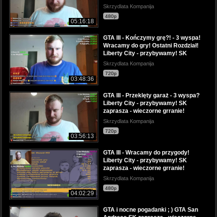
Skrzydlata Kompanija
480p
05:16:18
GTA III - Kończymy grę?! - 3 wyspa!
Wracamy do gry! Ostatni Rozdział!
Liberty City - przybywamy! SK
Skrzydlata Kompanija
720p
03:48:36
GTA III - Przeklęty garaż - 3 wyspa?
Liberty City - przybywamy! SK
zaprasza - wieczorne grranie!
Skrzydlata Kompanija
720p
03:56:13
GTA III - Wracamy do przygody!
Liberty City - przybywamy! SK
zaprasza - wieczorne grranie!
Skrzydlata Kompanija
480p
04:02:29
GTA i nocne pogadanki ; ) GTA San