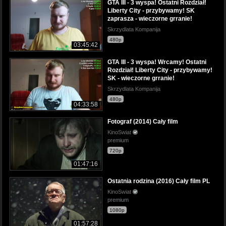
GTA III - 3 wyspa! Ostatni Rozdział!
Liberty City - przybywamy! SK
zaprasza - wieczorne grranie!
Skrzydlata Kompanija
480p
03:45:42
GTA III - 3 wyspa! Wrcamy! Ostatni
Rozdział! Liberty City - przybywamy!
SK - wieczorne grranie!
Skrzydlata Kompanija
480p
04:33:58
Fotograf (2014) Cały film
KinoSwiat
premium
720p
01:47:16
Ostatnia rodzina (2016) Cały film PL
KinoSwiat
premium
1080p
01:57:28