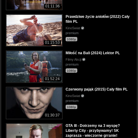
01:11:36
Prawdziwe życie aniołów (2022) Cały
film PL
KinoSwiat
premium
1080p
01:15:53
Miłość na Bali (2024) Lektor PL
Filmy Akcji
premium
1080p
01:52:24
Czerwony pająk (2015) Cały film PL
KinoSwiat
premium
1080p
01:30:37
GTA III - Dotrzemy na 3 wyspę?
Liberty City - przybywamy! SK
zaprasza - wieczorne grranie!