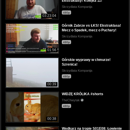
Ekstraklasy! Kolejka 11!
Skrzydlata Kompanija
480p
03:23:04
Górnik Zabrze vs ŁKS! Ekstraklasa!
Mecz o Spadek, mecz o Puchary!
Skrzydlata Kompanija
480p
01:56
Górskie wyprawy w chmurze!
Szrenica!
Skrzydlata Kompanija
480p
00:39
WIDZĘ KRÓLIKA #shorts
TheChwytak
480p
00:38
Wędkarz na tropie S01E08: Łowienie