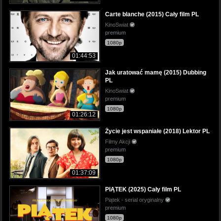
Carte blanche (2015) Cały film PL
KinoSwiat
premium
1080p
01:44:53
Jak uratować mamę (2015) Dubbing
PL
KinoSwiat
premium
1080p
01:26:12
Życie jest wspaniałe (2018) Lektor PL
Filmy Akcji
premium
1080p
01:37:09
PIĄTEK (2025) Cały film PL
Piątek - serial oryginalny
premium
1080p