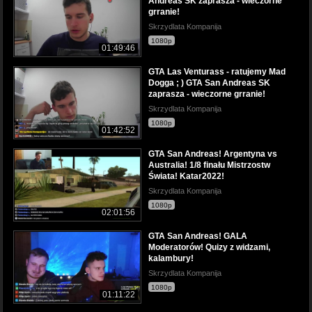
Andreas SK zaprasza - wieczorne
grranie!
Skrzydlata Kompanija
1080p
01:49:46
GTA Las Venturass - ratujemy Mad
Dogga ; ) GTA San Andreas SK
zaprasza - wieczorne grranie!
Skrzydlata Kompanija
1080p
01:42:52
GTA San Andreas! Argentyna vs
Australia! 1/8 finału Mistrzostw
Świata! Katar2022!
Skrzydlata Kompanija
1080p
02:01:56
GTA San Andreas! GALA
Moderatorów! Quizy z widzami,
kalambury!
Skrzydlata Kompanija
1080p
01:11:22