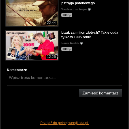
pstrąga potokowego
Wędkarz na tropie
1080p
22:44
Lizak za milion złotych? Takie cuda
tylko w 1995 roku!
Paula Rodak
1080p
12:26
Komentarze
Zamieść komentarz
Przejdź do pełnej wersji cda.pl