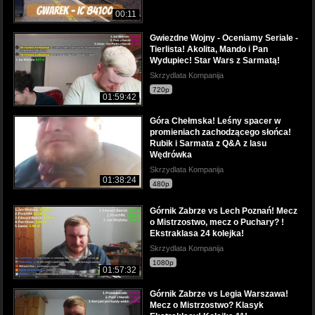
00:11
Gwiezdne Wojny - Oceniamy Seriale -
Tierlista! Akolita, Mando i Pan
Wydupiec! Star Wars z Sarmatą!
Skrzydlata Kompanija
720p
01:59:42
Góra Chełmska! Leśny spacer w
promieniach zachodzącego słońca!
Rubik i Sarmata z Q&A z lasu
Wędrówka
Skrzydlata Kompanija
01:38:24
480p
Górnik Zabrze vs Lech Poznań! Mecz
o Mistrzostwo, mecz o Puchary? !
Ekstraklasa 24 kolejka!
Skrzydlata Kompanija
1080p
01:57:32
Górnik Zabrze vs Legia Warszawa!
Mecz o Mistrzostwo? Klasyk