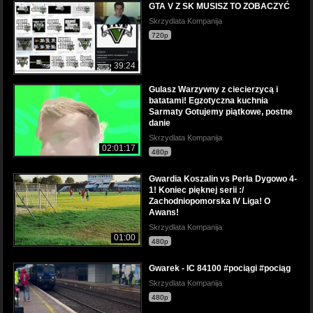
GTA V Z SK MUSISZ TO ZOBACZYĆ
Skrzydlata Kompanija
720p
39:24
Gulasz Warzywny z ciecierzycą i
batatami! Egzotyczna kuchnia
Sarmaty Gotujemy piątkowe, postne
danie
Skrzydlata Kompanija
02:01:17
480p
Gwardia Koszalin vs Perła Dygowo 4-
1! Koniec pięknej serii :/
Zachodniopomorska IV Liga! O
Awans!
Skrzydlata Kompanija
01:00
480p
Gwarek - IC 84100 #pociągi #pociąg
Skrzydlata Kompanija
480p