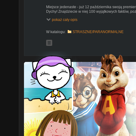
Miejsce jedenaste - już 12 października swoją premier
Dychy! Znajdziecie w niej 100 wyjątkowych faktów, po
sekrety gier, filmów i historii. Dowiecie się jak wysoki
pokaż cały opis
zakopano na pustyni i który król wystąpił w Star Trek
w salonach Empik, gdzie będziecie mogli się również 
Piona!
W katalogu:
STRASZNE/PARANORMALNE
Zamów już teraz:
http://tinyurl.com/jf6acve
Czy polscy studenci kradną czaszki:
https://www.you
ODWIEDŹ SKLEP TOPOWEJ DYCHY -
http://topowad
⓾ ⓽ ⓼… Odliczanie czas zacząć! Dyszka faktów, ciekaw
raz cię rozbawią, a kiedy indziej wzruszą do łez. Od te
wydarzenia, aż do najdziwniejszych wynalazków.
☠
KONIECZNIE ZOBACZ MÓJ KANAŁ O TEORIACH SP
https://www.youtube.com/topoweteoriespiskowe
☠
Ⓢ Subskrybuj kanał:
https://www.youtube.com/user/t
ⓕ Polajkuj facebooka:
http://www.facebook.com/Top
Ⓘ Sprawdź mój Instagram:
https://instagram.com/top
☠