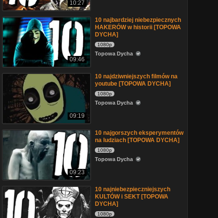
10:27
10 najbardziej niebezpiecznych
HAKERÓW w historii [TOPOWA
DYCHA]
1080p
Topowa Dycha
09:46
10 najdziwniejszych filmów na
youtube [TOPOWA DYCHA]
1080p
Topowa Dycha
09:19
10 najgorszych eksperymentów
na ludziach [TOPOWA DYCHA]
1080p
Topowa Dycha
09:23
10 najniebezpieczniejszych
KULTÓW i SEKT [TOPOWA
DYCHA]
1080p