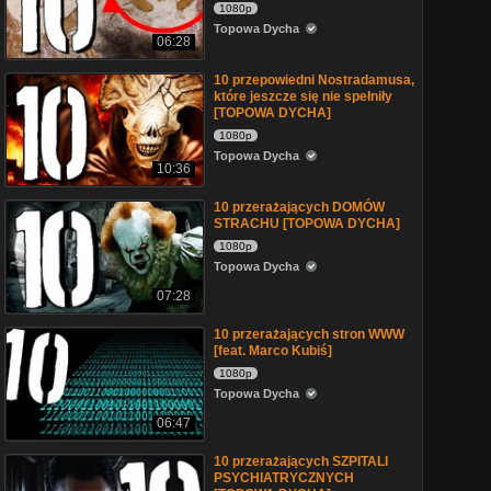
1080p
Topowa Dycha
06:28
10 przepowiedni Nostradamusa,
które jeszcze się nie spełniły
[TOPOWA DYCHA]
1080p
Topowa Dycha
10:36
10 przerażających DOMÓW
STRACHU [TOPOWA DYCHA]
1080p
Topowa Dycha
07:28
10 przerażających stron WWW
[feat. Marco Kubiś]
1080p
Topowa Dycha
06:47
10 przerażających SZPITALI
PSYCHIATRYCZNYCH