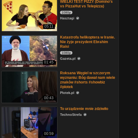
WIELKI TEST PIZZY (Domino's
vs PizzaHut vs Telepizza)
1080p
Hasztagi
05:11
Katastrofa helikoptera w Iranie.
Nie żyje prezydent Ebrahim
Raisi
1080p
Gazeta.pl
01:45
Roksana Węgiel w szczerym
wyznaniu: Bóg dawał nam wiele
znaków #shorts #showbiz
#plotek
Plotek.pl
00:43
To urządzenie mnie zdziwiło
TechnoStrefa
00:59