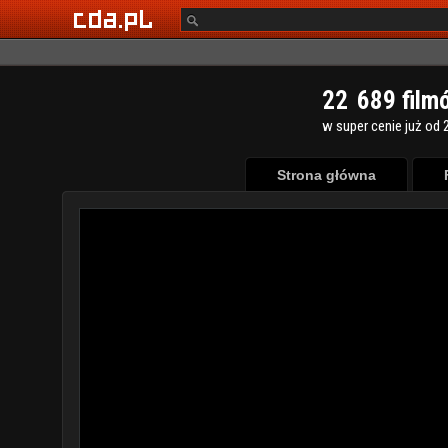
2
2
6
8
9
film
w super cenie już od 2
Strona główna