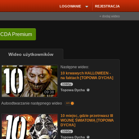
LOGOWANIE
REJESTRACJA
+ dodaj wideo
 CDA Premium
Wideo użytkowników
Następne wideo:
10 krwawych HALLOWEEN -
na faktach [TOPOWA DYCHA]
1080p
Topowa Dycha
09:38
Autoodtwarzanie następnego wideo
on
10 miejsc, gdzie przetrwasz III
WOJNĘ ŚWIATOWĄ [TOPOWA
DYCHA]
1080p
Topowa Dycha