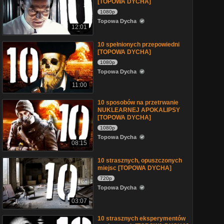
[TOPOWA DYCHA]
1080p
Topowa Dycha
12:01
10 spełnionych przepowiedni
[TOPOWA DYCHA]
1080p
Topowa Dycha
11:00
10 sposobów na przetrwanie
NUKLEARNEJ APOKALIPSY
[TOPOWA DYCHA]
1080p
Topowa Dycha
08:15
10 strasznych, opuszczonych
miejsc [TOPOWA DYCHA]
720p
Topowa Dycha
03:07
10 strasznych eksperymentów