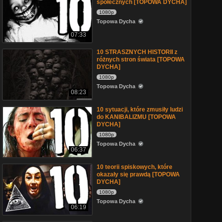
społecznych [TOPOWA DYCHA]
1080p
Topowa Dycha
07:33
10 STRASZNYCH HISTORII z
różnych stron świata [TOPOWA
DYCHA]
1080p
Topowa Dycha
08:23
10 sytuacji, które zmusiły ludzi
do KANIBALIZMU [TOPOWA
DYCHA]
1080p
Topowa Dycha
06:37
10 teorii spiskowych, które
okazały się prawdą [TOPOWA
DYCHA]
1080p
Topowa Dycha
06:19