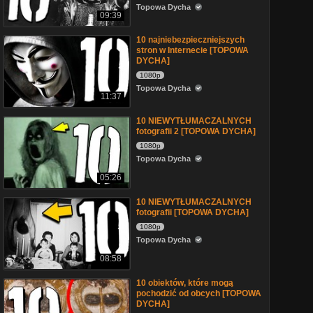
Topowa Dycha
09:39
10 najniebezpieczniejszych
stron w Internecie [TOPOWA
DYCHA]
1080p
Topowa Dycha
11:37
10 NIEWYTŁUMACZALNYCH
fotografii 2 [TOPOWA DYCHA]
1080p
Topowa Dycha
05:26
10 NIEWYTŁUMACZALNYCH
fotografii [TOPOWA DYCHA]
1080p
Topowa Dycha
08:58
10 obiektów, które mogą
pochodzić od obcych [TOPOWA
DYCHA]