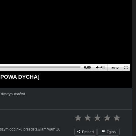
0:00
auto
TOPOWA DYCHA]
 dystrybutorów!
iejszym odcinku przedstawiam wam 10
Embed
Zgłoś