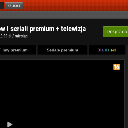
ów i seriali premium + telewizja
Dołącz
do
3,99 zł / miesiąc
Filmy premium
Seriale premium
Dla dzieci