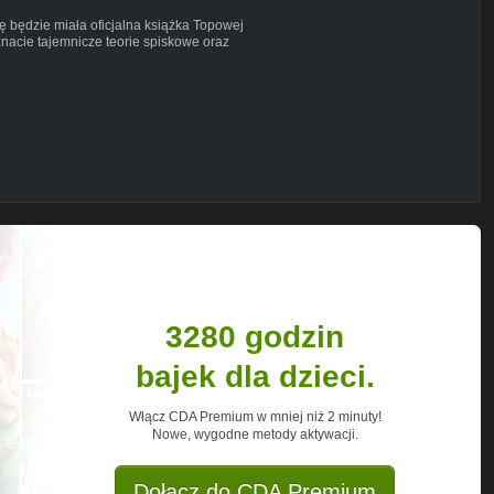
ę będzie miała oficjalna książka Topowej
znacie tajemnicze teorie spiskowe oraz
 był Napoleon Bonaparte, jaką grę
u. Książka dostępna będzie między innymi
ze mną spotkać. Szczegóły już wkrótce!
tube.com/watch?v=qPvXF5LVqOI
ycha.cupsell.pl
ostek lub po prostu informacji, które
orii konspiracyjnych, przez nietypowe
3280 godzin
ISKOWYCH -
bajek dla dzieci.
Włącz CDA Premium w mniej niż 2 minuty!
opowadycha
Nowe, wygodne metody aktywacji.
owaDychaPL
owadycha/
Dołącz do CDA Premium