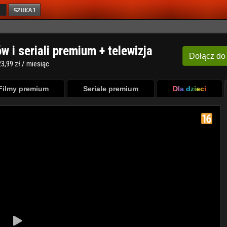
ów i seriali premium + telewizja
Dołącz
do
3,99 zł / miesiąc
Filmy premium
Seriale premium
Dla dzieci