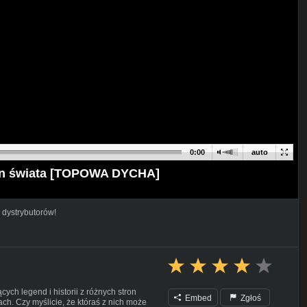
0:00
auto
on świata [TOPOWA DYCHA]
 dystrybutorów!
ch legend i historii z różnych stron
Embed
Zgłoś
ch. Czy myślicie, że któraś z nich może