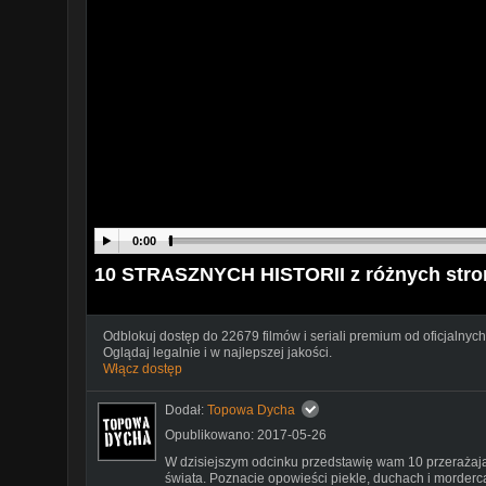
0:00
10 STRASZNYCH HISTORII z różnych str
Odblokuj dostęp do 22679 filmów i seriali premium od oficjalnych
Oglądaj legalnie i w najlepszej jakości.
Włącz dostęp
Dodał:
Topowa Dycha
Opublikowano: 2017-05-26
W dzisiejszym odcinku przedstawię wam 10 przerażający
świata. Poznacie opowieści piekle, duchach i morderca