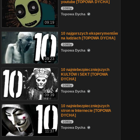
youtube [TOPOWA DYCHA]
1080p
Topowa Dycha
09:19
10 najgorszych eksperymentów
na ludziach [TOPOWA DYCHA]
1080p
Topowa Dycha
09:23
10 najniebezpieczniejszych
KULTÓW i SEKT [TOPOWA
DYCHA]
1080p
Topowa Dycha
09:39
10 najniebezpieczniejszych
stron w Internecie [TOPOWA
DYCHA]
1080p
Topowa Dycha
11:37