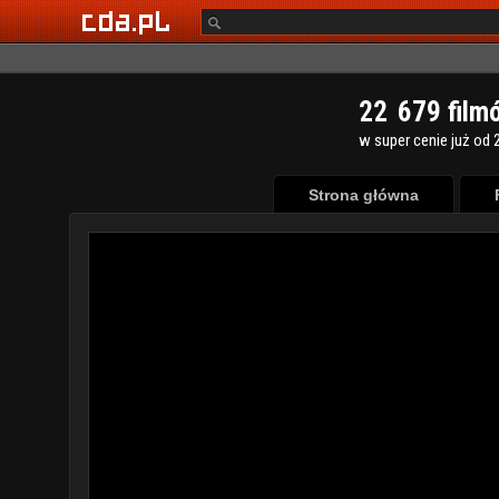
2
2
6
7
9
film
w super cenie już od 2
Strona główna