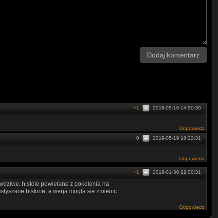
Dodaj komentarz
t Networks GmbH
+1
2018-05-16 14:50:30
Odpowiedz
0
2019-05-19 18:22:31
Odpowiedz
+1
2018-01-30 22:00:31
awdziwe. histoie powielane z pokolenia na
aslyszane historie, a werja mogla sie zmienic
Odpowiedz