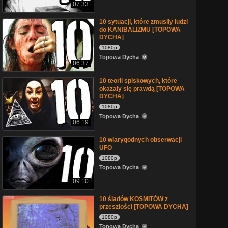
07:33
10 sytuacji, które zmusiły ludzi
do KANIBALIZMU [TOPOWA
DYCHA]
1080p
Topowa Dycha
06:37
10 teorii spiskowych, które
okazały się prawdą [TOPOWA
DYCHA]
1080p
Topowa Dycha
06:19
10 wiarygodnych obserwacji
UFO
1080p
Topowa Dycha
09:10
10 śladów KOSMITÓW z
przeszłości [TOPOWA DYCHA]
1080p
Topowa Dycha