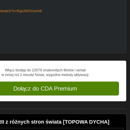
com/watch?v=RgsX8OVumA8
watch?v=U0PAvJPv2Pw
ycha.cupsell.pl
ostek lub po prostu informacji, które
orii konspiracyjnych, przez nietypowe
ISKOWYCH -
Włącz dostęp do 22679 znakomitych filmów i seriali
w mniej niż 2 minuty! Nowe, wygodne metody aktywacji.
opowadycha
owaDychaPL
Dołącz do CDA Premium
owadycha/
time10s.
I z różnych stron świata [TOPOWA DYCHA]