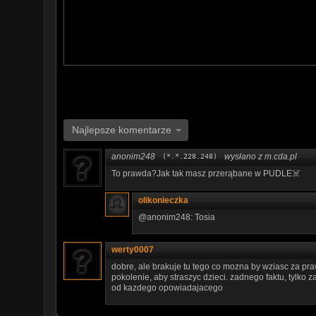
https://twitter.com/mediakraftpl
https://www.youtube.com/user/Mediakraftpolska
Film wyprodukowany przez:
Mediakraft PL Sp. z o.o.
ul. Nowy Świat 60/8, 00-357 Warszawa
Managing Directors: Levent Gültan, Ryan Socash
Mediakraft PL Sp. z o.o. is a subsidiary of Mediakraf
Najlepsze komentarze
anonim248
wysłano z m.cda.pl
(*.*.228.248)
To prawda?Jak tak masz przerąbane w PUDLE☠️
olikonieczka
@anonim248: Tosia
werty0007
dobre, ale brakuje tu tego co mozna by wziasc za pr
pokolenie, aby straszyc dzieci. zadnego faktu, tylko z
od kazdego opowiadajacego