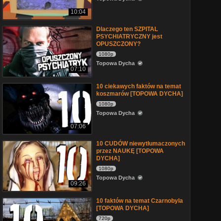
10:04
Dlaczego ten SZPITAL
PSYCHIATRYCZNY jest
OPUSZCZONY?
1080p
Topowa Dycha
07:10
10 ciekawych faktów na temat
koszmarów [TOPOWA DYCHA]
1080p
Topowa Dycha
07:06
10 CUDÓW niewytłumaczonych
przez NAUKĘ [TOPOWA
DYCHA]
1080p
Topowa Dycha
09:26
10 faktów na temat Czarnobyla
[TOPOWA DYCHA]
720p