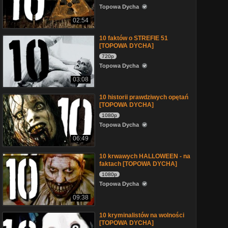
Topowa Dycha
02:54
10 faktów o STREFIE 51
[TOPOWA DYCHA]
720p
Topowa Dycha
03:08
10 historii prawdziwych opętań
[TOPOWA DYCHA]
1080p
Topowa Dycha
06:49
10 krwawych HALLOWEEN - na
faktach [TOPOWA DYCHA]
1080p
Topowa Dycha
09:38
10 kryminalistów na wolności
[TOPOWA DYCHA]