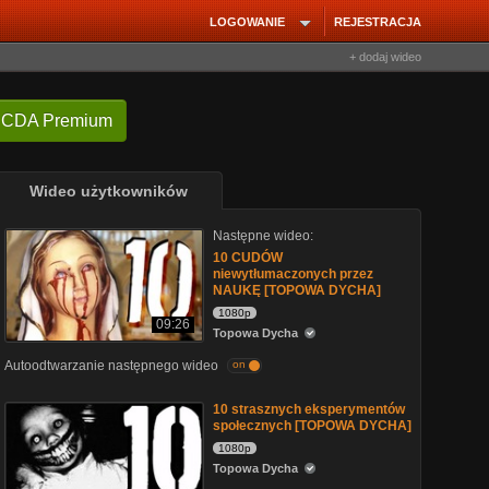
LOGOWANIE
REJESTRACJA
+ dodaj wideo
 CDA Premium
Wideo użytkowników
Następne wideo:
10 CUDÓW
niewytłumaczonych przez
NAUKĘ [TOPOWA DYCHA]
1080p
09:26
Topowa Dycha
Autoodtwarzanie następnego wideo
on
10 strasznych eksperymentów
społecznych [TOPOWA DYCHA]
1080p
Topowa Dycha