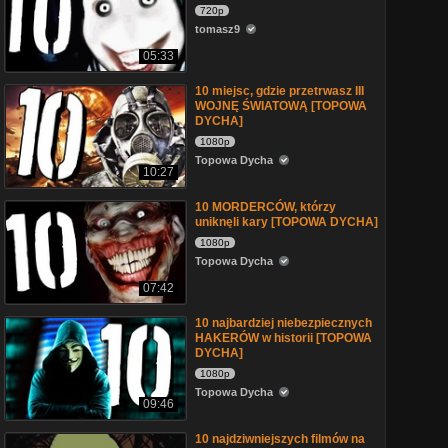
720p
tomasz9
05:33
10 miejsc, gdzie przetrwasz III
WOJNĘ ŚWIATOWĄ [TOPOWA
DYCHA]
1080p
Topowa Dycha
10:27
10 MORDERCÓW, którzy
uniknęli kary [TOPOWA DYCHA]
1080p
Topowa Dycha
07:42
10 najbardziej niebezpiecznych
HAKERÓW w historii [TOPOWA
DYCHA]
1080p
Topowa Dycha
09:46
10 najdziwniejszych filmów na