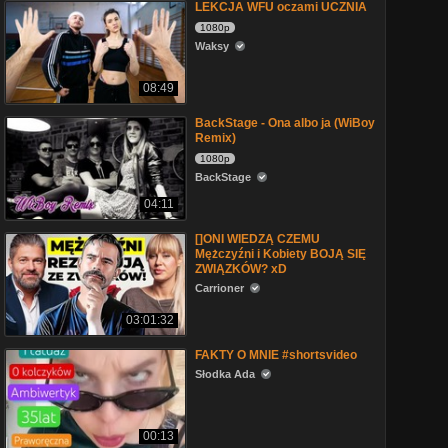
LEKCJA WFU oczami UCZNIA
1080p
Waksy
08:49
BackStage - Ona albo ja (WiBoy
Remix)
1080p
BackStage
04:11
[]ONI WIEDZĄ CZEMU
Mężczyźni i Kobiety BOJĄ SIĘ
ZWIĄZKÓW? xD
Carrioner
03:01:32
FAKTY O MNIE #shortsvideo
Słodka Ada
00:13