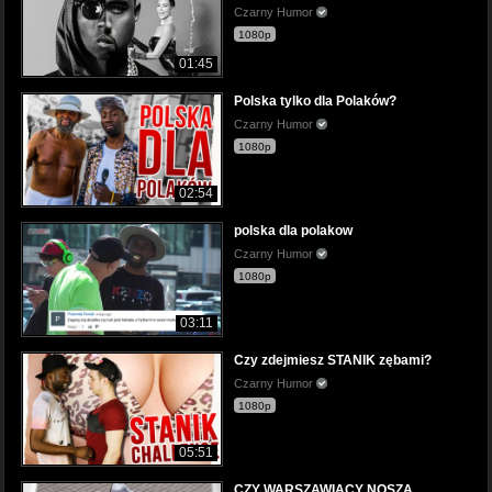
Czarny Humor
1080p
01:45
Polska tylko dla Polaków?
Czarny Humor
1080p
02:54
polska dla polakow
Czarny Humor
1080p
03:11
Czy zdejmiesz STANIK zębami?
Czarny Humor
1080p
05:51
CZY WARSZAWIACY NOSZĄ