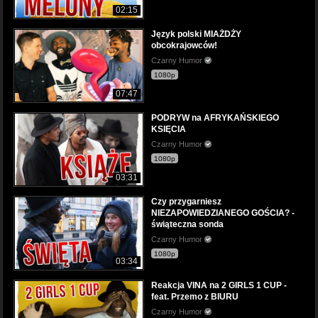
02:15
Język polski MIAŻDŻY
obcokrajowców!
Czarny Humor
1080p
07:47
PODRYW na AFRYKAŃSKIEGO
KSIĘCIA
Czarny Humor
1080p
03:31
Czy przygarniesz
NIEZAPOWIEDZIANEGO GOŚCIA? -
świąteczna sonda
Czarny Humor
1080p
03:34
Reakcja VINA na 2 GIRLS 1 CUP -
feat. Przemo z BIURU
Czarny Humor