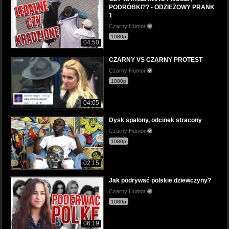
PODRÓBKI?? - ODZIEŻOWY PRANK
1
Czarny Humor
1080p
04:50
CZARNY VS CZARNY PROTEST
Czarny Humor
1080p
04:05
Dysk spalony, odcinek stracony
Czarny Humor
1080p
02:15
Jak podrywać polskie dziewczyny?
Czarny Humor
1080p
06:19