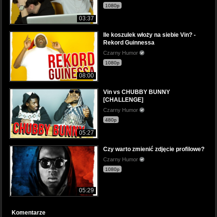
1080p
03:37
Ile koszulek włoży na siebie Vin? -
Rekord Guinnessa
Czarny Humor
1080p
08:00
Vin vs CHUBBY BUNNY
[CHALLENGE]
Czarny Humor
480p
05:27
Czy warto zmienić zdjęcie profilowe?
Czarny Humor
1080p
05:29
Komentarze