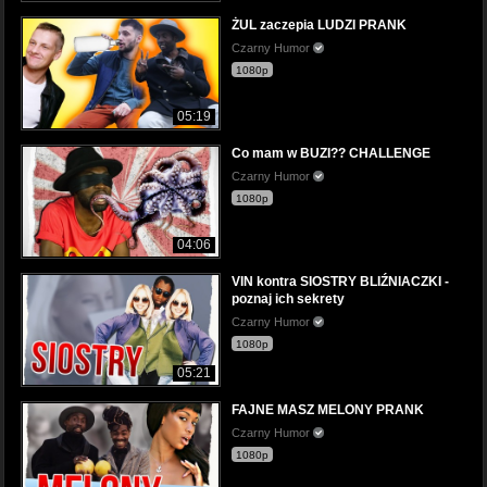
ŻUL zaczepia LUDZI PRANK
Czarny Humor
1080p
05:19
Co mam w BUZI?? CHALLENGE
Czarny Humor
1080p
04:06
VIN kontra SIOSTRY BLIŹNIACZKI -
poznaj ich sekrety
Czarny Humor
1080p
05:21
FAJNE MASZ MELONY PRANK
Czarny Humor
1080p