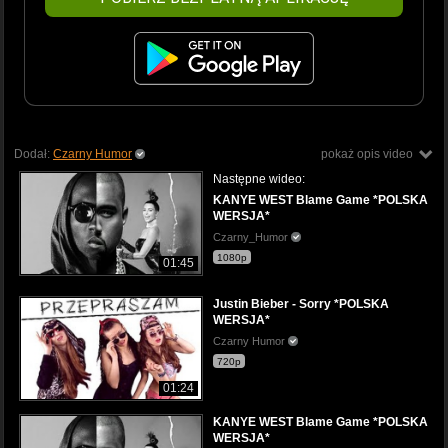
Dodał:
Czarny Humor
pokaż opis video
Następne wideo:
KANYE WEST Blame Game *POLSKA
WERSJA*
Czarny_Humor
1080p
01:45
Justin Bieber - Sorry *POLSKA
WERSJA*
Czarny Humor
720p
01:24
KANYE WEST Blame Game *POLSKA
WERSJA*