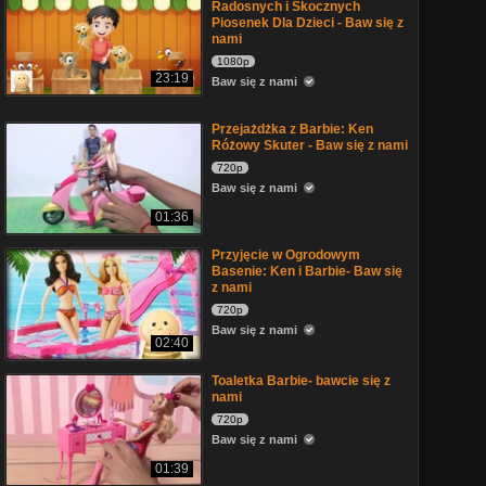
Radosnych i Skocznych
Piosenek Dla Dzieci - Baw się z
nami
1080p
23:19
Baw się z nami
Przejażdżka z Barbie: Ken
Różowy Skuter - Baw się z nami
720p
Baw się z nami
01:36
Przyjęcie w Ogrodowym
Basenie: Ken i Barbie- Baw się
z nami
720p
Baw się z nami
02:40
Toaletka Barbie- bawcie się z
nami
720p
Baw się z nami
01:39