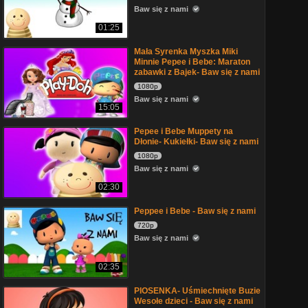
Baw się z nami
01:25
Mała Syrenka Myszka Miki
Minnie Pepee i Bebe: Maraton
zabawki z Bajek- Baw się z nami
1080p
Baw się z nami
15:05
Pepee i Bebe Muppety na
Dłonie- Kukiełki- Baw się z nami
1080p
Baw się z nami
02:30
Peppee i Bebe - Baw się z nami
720p
Baw się z nami
02:35
PIOSENKA- Uśmiechnięte Buzie
Wesołe dzieci - Baw się z nami