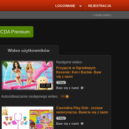
LOGOWANIE
REJESTRACJA
+ dodaj wideo
 CDA Premium
Wideo użytkowników
Następne wideo:
Przyjęcie w Ogrodowym
Basenie: Ken i Barbie- Baw
się z nami
720p
02:40
Baw się z nami
Autoodtwarzanie następnego wideo
on
Ciastolina Play Doh - zestaw
weterynarza- Bawcie się z nami
720p
Baw się z nami