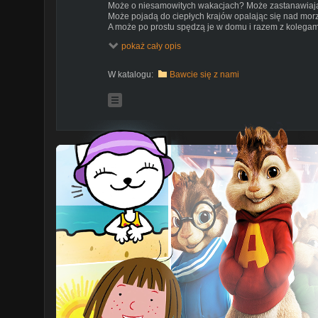
Może o niesamowitych wakacjach? Może zastanawiają 
Może pojadą do ciepłych krajów opalając się nad mo
A może po prostu spędzą je w domu i razem z kolega
przygód?
pokaż cały opis
A czy Ty wiesz o czym rozmawiają maskotki?
W katalogu:
Bawcie się z nami