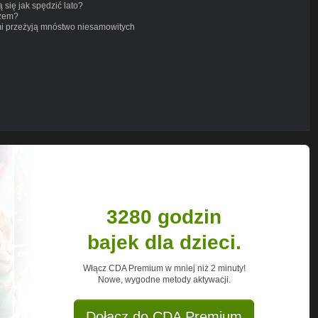
się jak spędzić lato?
rzem?
mi przeżyją mnóstwo niesamowitych
3280 godzin
bajek dla dzieci.
Włącz CDA Premium w mniej niż 2 minuty!
Nowe, wygodne metody aktywacji.
Dołącz do CDA Premium