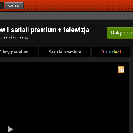
ów i seriali premium + telewizja
Dołącz
do
3,99 zł / miesiąc
Filmy premium
Seriale premium
Dla dzieci