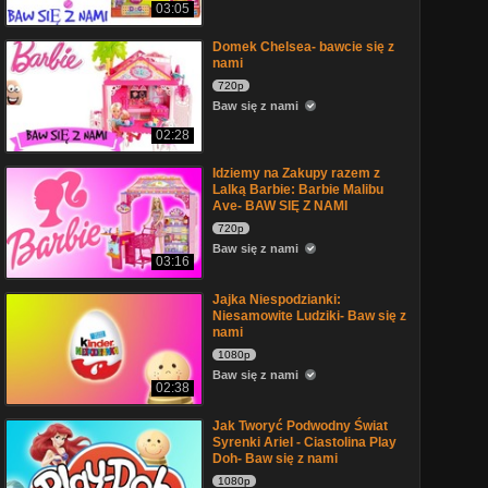
03:05
Domek Chelsea- bawcie się z
nami
720p
Baw się z nami
02:28
Idziemy na Zakupy razem z
Lalką Barbie: Barbie Malibu
Ave- BAW SIĘ Z NAMI
720p
Baw się z nami
03:16
Jajka Niespodzianki:
Niesamowite Ludziki- Baw się z
nami
1080p
Baw się z nami
02:38
Jak Tworyć Podwodny Świat
Syrenki Ariel - Ciastolina Play
Doh- Baw się z nami
1080p