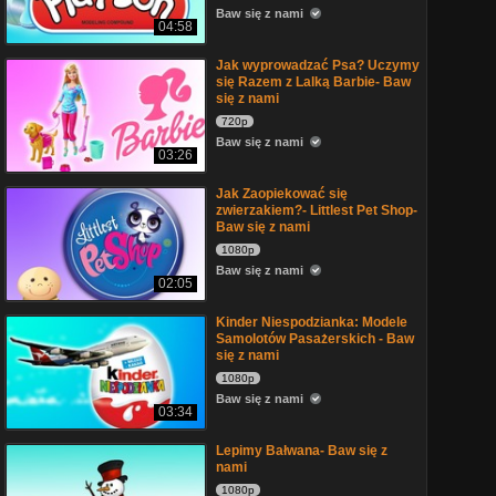
Baw się z nami
04:58
Jak wyprowadzać Psa? Uczymy
się Razem z Lalką Barbie- Baw
się z nami
720p
Baw się z nami
03:26
Jak Zaopiekować się
zwierzakiem?- Littlest Pet Shop-
Baw się z nami
1080p
Baw się z nami
02:05
Kinder Niespodzianka: Modele
Samolotów Pasażerskich - Baw
się z nami
1080p
Baw się z nami
03:34
Lepimy Bałwana- Baw się z
nami
1080p