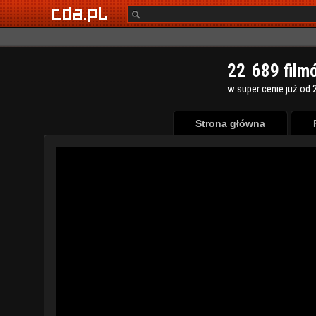
2
2
6
8
9
film
w super cenie już od 2
Strona główna