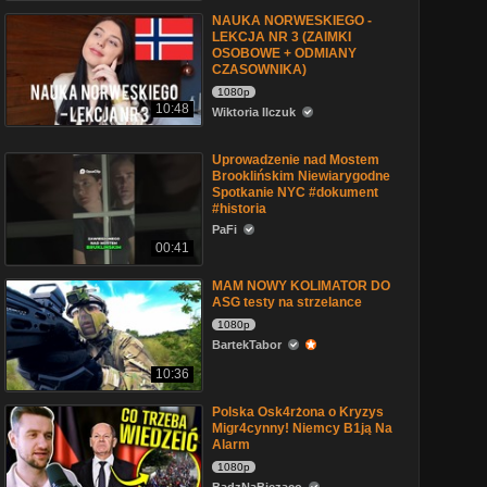
NAUKA NORWESKIEGO -
LEKCJA NR 3 (ZAIMKI
OSOBOWE + ODMIANY
CZASOWNIKA)
1080p
10:48
Wiktoria Ilczuk
Uprowadzenie nad Mostem
Brooklińskim Niewiarygodne
Spotkanie NYC #dokument
#historia
PaFi
00:41
MAM NOWY KOLIMATOR DO
ASG testy na strzelance
1080p
BartekTabor
10:36
Polska Osk4rżona o Kryzys
Migr4cynny! Niemcy B1ją Na
Alarm
1080p