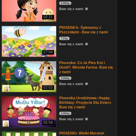
1080p
Baw się z nami
02:21
PIOSENKA- Śpiewamy z
Pszczołami - Baw się z nami
720p
Baw się z nami
07:04
Piosenka: Co Je Pies Kot i
Osioł?: Wesoła Farma- Baw się
z nami
1080p
Baw się z nami
02:02
Piosenka Urodzinowa: Happy
Birthday: Przyjęcie Dla Dzieci-
Baw się z nami
1080p
Baw się z nami
05:59
PIOSENKI- Wielki Maraton