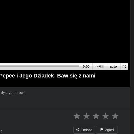
0:00
auto
Pepee i Jego Dziadek- Baw się z nami
 dystrybutorów!
Embed
Zgłoś
m?