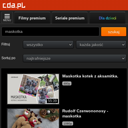
Filmy premium
Seriale premium
Dla dzieci
MENU
szukaj
Filtruj
Sortuj po
Maskotka kotek z aksamitka.
480p
55:39
Rudolf Czerwononosy -
maskotka
1080p