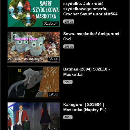
szydełku. Jak zrobić
szydełkowego smerfa.
Crochet Smurf tutorial #564
1080p
01:35:04
Sowa- maskotka/ Amigurumi
Owl.
1080p
36:44
Batman (2004) S02E18 -
Maskotka
720p
19:56
Kakegurui | S01E04 |
Maskotka [Napisy PL]
480p
24:24