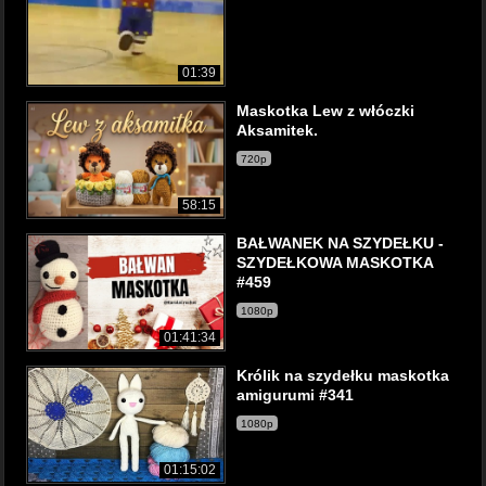
01:39
Maskotka Lew z włóczki
Aksamitek.
720p
58:15
BAŁWANEK NA SZYDEŁKU -
SZYDEŁKOWA MASKOTKA
#459
1080p
01:41:34
Królik na szydełku maskotka
amigurumi #341
1080p
01:15:02