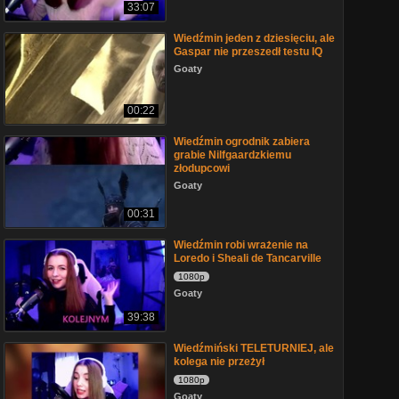
33:07
Wiedźmin jeden z dziesięciu, ale
Gaspar nie przeszedł testu IQ
Goaty
00:22
Wiedźmin ogrodnik zabiera
grabie Nilfgaardzkiemu
złodupcowi
Goaty
00:31
Wiedźmin robi wrażenie na
Loredo i Sheali de Tancarville
1080p
Goaty
39:38
Wiedźmiński TELETURNIEJ, ale
kolega nie przeżył
1080p
Goaty