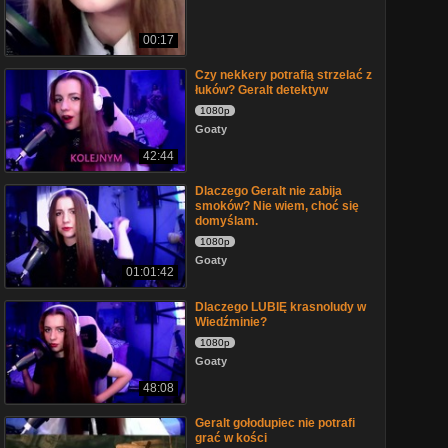
00:17
Czy nekkery potrafią strzelać z
łuków? Geralt detektyw
1080p
Goaty
42:44
Dlaczego Geralt nie zabija
smoków? Nie wiem, choć się
domyślam.
1080p
Goaty
01:01:42
Dlaczego LUBIĘ krasnoludy w
Wiedźminie?
1080p
Goaty
48:08
Geralt gołodupiec nie potrafi
grać w kości