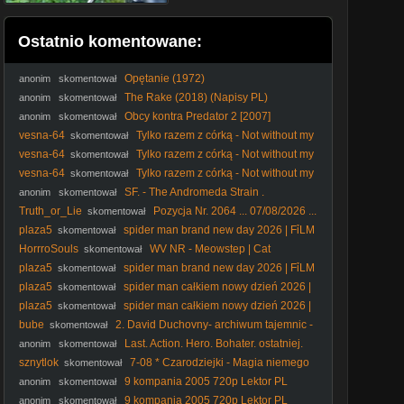
Ostatnio komentowane:
Opętanie (1972)
anonim
skomentował
The Rake (2018) (Napisy PL)
anonim
skomentował
Obcy kontra Predator 2 [2007]
anonim
skomentował
[Theatrical Cut][1080p][BDRip][x264][ Lektor PL]
vesna-64
Tylko razem z córką - Not without my
skomentował
daughter (1991) Lektor
vesna-64
Tylko razem z córką - Not without my
skomentował
daughter (1991) Lektor
vesna-64
Tylko razem z córką - Not without my
skomentował
daughter (1991) Lektor
SF. - The Andromeda Strain .
anonim
skomentował
Tajemnica. Andromedy. (1971) lektor
Truth_or_Lie
Pozycja Nr. 2064 ... 07/08/2026 ...
skomentował
english subtitles Only ...
plaza5
spider man brand new day 2026 | FỉLM
skomentował
W OPỉSỉE
HorrroSouls
WV NR - Meowstep | Cat
skomentował
Meowing (Dubstep Remix)
plaza5
spider man brand new day 2026 | FỉLM
skomentował
W OPỉSỉE
plaza5
spider man całkiem nowy dzień 2026 |
skomentował
FỉLM W OPỉSỉE
plaza5
spider man całkiem nowy dzień 2026 |
skomentował
FỉLM W OPỉSỉE
bube
2. David Duchovny- archiwum tajemnic -
skomentował
2. 9.
Last. Action. Hero. Bohater. ostatniej.
anonim
skomentował
akcji. 1993. Lektor.pl
sznytlok
7-08 * Czarodziejki - Magia niemego
skomentował
kina
9 kompania 2005 720p Lektor PL
anonim
skomentował
9 kompania 2005 720p Lektor PL
anonim
skomentował