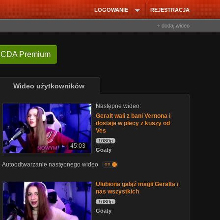
LOGOWANIE
REJESTRACJA
+ dodaj wideo
 CDA Premium
Wideo użytkowników
Następne wideo:
Geralt wali z bani Vernona i
dostaje w plecy z kuszy od
Ves
1080p
45:03
Goaty
Autoodtwarzanie następnego wideo
on
Ulubiona gałąź magii Geralta i
nas wszystkich
1080p
Goaty