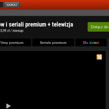
ów i seriali premium + telewizja
Dołącz
do
3,99 zł / miesiąc
Filmy premium
Seriale premium
Dla dzieci