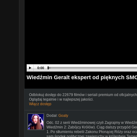
0:00
Wiedźmin Geralt ekspert od pięknych 
Odblokuj dostęp do 22679 filmów i seriali premium od oficjalnych
Oglądaj legalnie i w najlepszej jakości.
Włącz dostęp
Dodał:
Goaty
Odc. 02 z serii Wiedźminowej czyli Zagrajmy w Wiedź
Wiedźmin 2: Zabójcy Królów). Ciąg dalszy przygód Ge
1. Po stłumieniu rebelii Zakonu Płonącej Róży oraz ocale
sam środek politycznej zawieruchy w królestwie Temer