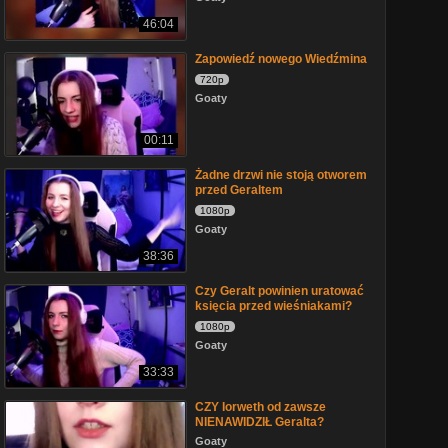
46:04
Zapowiedź nowego Wiedźmina
720p
Goaty
00:11
Żadne drzwi nie stoją otworem
przed Geraltem
1080p
Goaty
38:36
Czy Geralt powinien uratować
księcia przed wieśniakami?
1080p
Goaty
33:33
CZY Iorweth od zawsze
NIENAWIDZIŁ Geralta?
Goaty