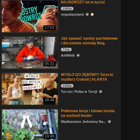
NAJGORSZY lot w życiu!
1080p
vogulepoland
17:03
Jak spawać spoiny pachwinowe
i doczołowe metodą Mag.
720p
AdiWeld
05:31
MYDŁO DO ZĘBÓW?! Turecki
mydlarz Cumali | ALANYA
1080p
Tur-tur: Polka w Turcji
28:48
Pelletowa breja i falowe brania
na method feeder
Wędkarstwo Jedziemy Na...
19:46