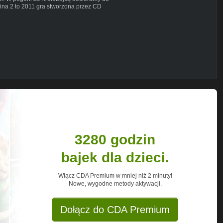
na 2 to 2011 gra stworzona przez CD
ę i nie pamięta wydarzeń znanych nam z
 przypomnieć sobie swoją przeszłość i
j historii. Dowiaduje się o Dżenifer.
 ale też jak najwięcej pobocznych misji.
 ciekawostek. Mam nadzieję, że z moim
i będziemy się SUPER bawić
 i opowiada o pewnych wydarzeniach z
 w pierdlu. Geralt na torturach. Geralt na
 przydupny wiedźmin króla Foltesta.
3280 godzin
bajek dla dzieci.
Włącz CDA Premium w mniej niż 2 minuty!
Nowe, wygodne metody aktywacji.
Dołącz do CDA Premium