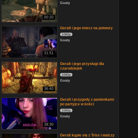
Goaty
00:20
Geralt i jego miecz na potwory
1080p
Goaty
31:51
Geralt i jego przysługi dla
czarodziejek
1080p
Goaty
36:40
Geralt i przygody z panienkami
po partyjce w kości
1080p
Goaty
38:30
Geralt kąpie się z Triss i walczy