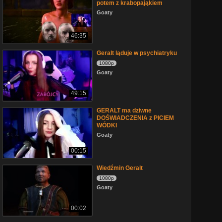
potem z krabopająkiem
Goaty
46:35
Geralt ląduje w psychiatryku
1080p
Goaty
49:15
GERALT ma dziwne
DOŚWIADCZENIA z PICIEM
WÓDKI
Goaty
00:15
Wiedźmin Geralt
1080p
Goaty
00:02