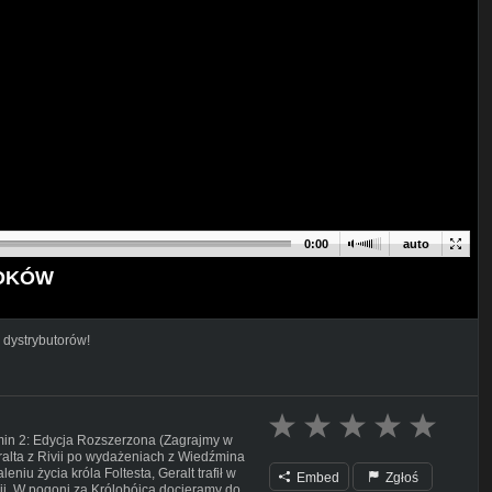
0:00
auto
SMOKÓW
 dystrybutorów!
min 2: Edycja Rozszerzona (Zagrajmy w
ralta z Rivii po wydażeniach z Wiedźmina
niu życia króla Foltesta, Geralt trafił w
Embed
Zgłoś
ii. W pogoni za Królobójcą docieramy do