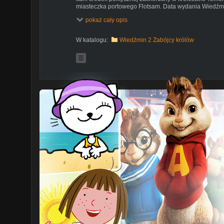
miasteczka portowego Flotsam. Data wydania Wiedźmi
Project Red. Gramy Geraltem z Rivii, który ma amnezj
pokaż cały opis
książek Andrzeja Sapkowskiego. Pan Gerwant próbuje
na nowo odkryć kim jest. Wkońcu odkrywa fakty ze swoje
Na moim lets playu przejdziemy nie tylko wątek główny,
W katalogu:
Wiedźmin 2 Zabójcy królów
Spróbuję wam pokazać kilka sekretów, easter eggów i
przewodnictwem pokochacie tę grę tak bardzo jak ja 
INFO
Zaczynamy od prologu, gdzie nasz bohater wspomina
dnia szturmu. Foltest w tarapatch. Vernon Roche. Geralt
przesłuchaniu. Geralt i Triss vs Smok. Geralt prywatny
Wiedźmin Geralt ekspert od pięknych SMOKÓW.
#wiedźmin #cdprojektred #thewitcher
SOCIAL
- INSTAGRAM:
https://www.instagram.com/goaty.ac/
SPIS
00:00 - Witam się
00:23 - Gramy
48:43 - Żegnam się
jestem sprytna albo nic mi to nie da
Wiedźmin 2: Edycja Rozszerzona
Wiedźmin 2: Zabójcy Królów
The Witcher 2: Assassins of Kings