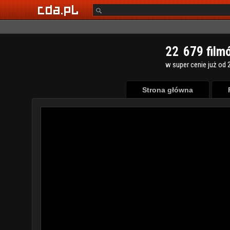
2
2
6
7
9
film
w super cenie już od 2
Strona główna