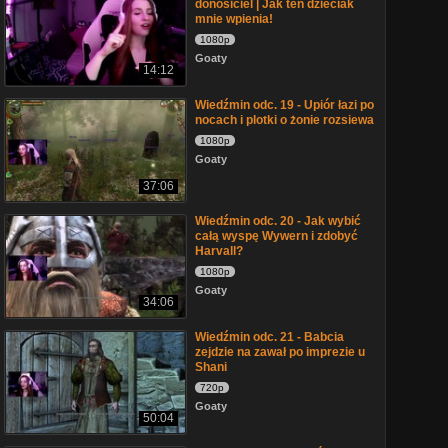
donosiciel | Jak ten dzieciak
mnie wpienia!
1080p
Goaty
14:12
Wiedźmin odc. 19 - Upiór łazi po
nocach i plotki o żonie rozsiewa
1080p
Goaty
37:06
Wiedźmin odc. 20 - Jak wybić
całą wyspę Wywern i zdobyć
Harvall?
1080p
Goaty
34:06
Wiedźmin odc. 21 - Babcia
zejdzie na zawał po imprezie u
Shani
720p
Goaty
50:04