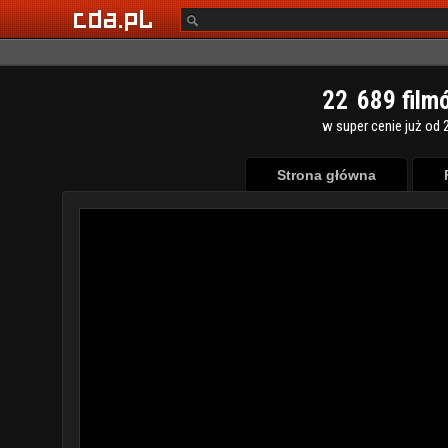
2
2
6
8
9
film
w super cenie już od 2
Strona główna