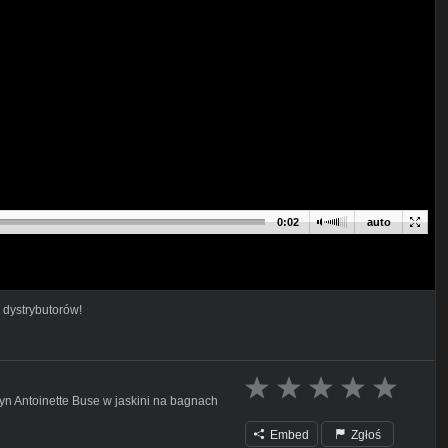
0:02
auto
 dystrybutorów!
yn Antoinette Buse w jaskini na bagnach
Embed
Zgłoś