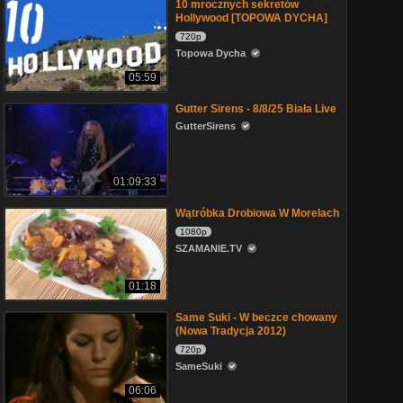
10 mrocznych sekretów
Hollywood [TOPOWA DYCHA]
720p
Topowa Dycha
05:59
Gutter Sirens - 8/8/25 Biała Live
GutterSirens
01:09:33
Wątróbka Drobiowa W Morelach
1080p
SZAMANIE.TV
01:18
Same Suki - W beczce chowany
(Nowa Tradycja 2012)
720p
SameSuki
06:06