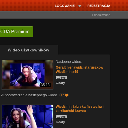
LOGOWANIE
REJESTRACJA
+ dodaj wideo
 CDA Premium
Wideo użytkowników
Następne wideo:
Geralt nienawidzi staruszków
Wiedźmin #49
1080p
Goaty
35:13
Autoodtwarzanie następnego wideo
on
Wiedźmin, fabryka fisstechu i
zerrikański krawat
1080p
Goaty