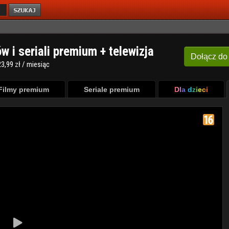
ów i seriali premium + telewizja
Dołącz
do
3,99 zł / miesiąc
Filmy premium
Seriale premium
Dla dzieci