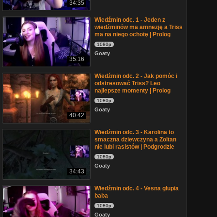
34:35
Wiedźmin odc. 1 - Jeden z
wiedźminów ma amnezję a Triss
ma na niego ochotę | Prolog
1080p
Goaty
35:16
Wiedźmin odc. 2 - Jak pomóc i
odstresować Triss? Leo
najlepsze momenty | Prolog
1080p
Goaty
40:42
Wiedźmin odc. 3 - Karolina to
smaczna dziewczyna a Zoltan
nie lubi rasistów | Podgrodzie
1080p
Goaty
34:43
Wiedźmin odc. 4 - Vesna głupia
baba
1080p
Goaty