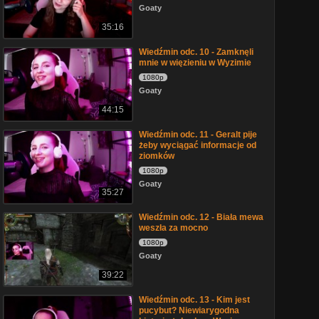
Goaty
35:16
Wiedźmin odc. 10 - Zamknęli
mnie w więzieniu w Wyzimie
1080p
Goaty
44:15
Wiedźmin odc. 11 - Geralt pije
żeby wyciągać informacje od
ziomków
1080p
Goaty
35:27
Wiedźmin odc. 12 - Biała mewa
weszła za mocno
1080p
Goaty
39:22
Wiedźmin odc. 13 - Kim jest
pucybut? Niewiarygodna