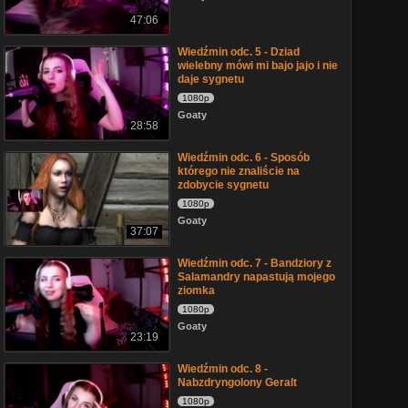
47:06
Wiedźmin odc. 5 - Dziad
wielebny mówi mi bajo jajo i nie
daje sygnetu
1080p
Goaty
28:58
Wiedźmin odc. 6 - Sposób
którego nie znaliście na
zdobycie sygnetu
1080p
Goaty
37:07
Wiedźmin odc. 7 - Bandziory z
Salamandry napastują mojego
ziomka
1080p
Goaty
23:19
Wiedźmin odc. 8 -
Nabzdryngolony Geralt
1080p