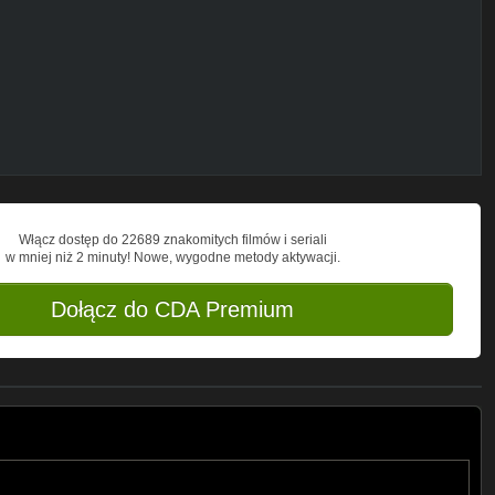
-
--
Włącz dostęp do 22689 znakomitych filmów i seriali
w mniej niż 2 minuty! Nowe, wygodne metody aktywacji.
-----------------------
Dołącz do CDA Premium