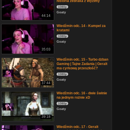
historia żebraka z Wyzimy
1080p
Goaty
44:14
Wiedźmin odc. 14 - Kumpel za
kratami
1080p
Goaty
35:03
Wiedźmin odc. 15 - Turbo dzban
Gaming | Tajne Zadania | Geralt
ma cyrkową przeszłość?
1080p
Goaty
37:44
Wiedźmin odc. 16 - dwie świnie
na jednym rożnie xD
1080p
Goaty
39:18
Wiedźmin odc. 17 - Geralt