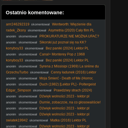
Ostatnio komentowane:
arrr246292319
Wentworth: Więzienie dla
skomentował
kobiet S04E12 Lektor PL
radek_Zksny
Asymetria (2020) Cały film PL
skomentował
PROKURATURZE NIE MOŻNA UFAĆ?
anonim
skomentował
Wojna o przecieki!
Sikorski już poznał się na KK?
anonim
skomentował
#Sikorski #kler #elita #polityka #KK #katolicyzm #kościół
konyboy33
Bez paniki (2024) Lektor PL
skomentował
Canal+ Monterey Pop z 1968
anonim
skomentował
roku(emisja 7 kwietnia 2001 roku)
konyboy33
Bez paniki (2024) Lektor PL
skomentował
Syrena z Missisipi (1969) La sirène du
anonim
skomentował
Mississipi [1080p]
GrzechuTurbo
Cenny ładunek (2016) Lektor
skomentował
PL
Moja Śmierć - Death of Me (Horror,
anonim
skomentował
2020) [napisy pl]
Duch (1982) [Lektor PL] - Poltergeist
anonim
skomentował
Edgar_Simpson
Prawdziwy strach (2024)
skomentował
Lektor PL
Dźwięk wolności 2023 - lektor pl
anonim
skomentował
Durnie, zobaczcie, na co głosowaliście!
anonim
skomentował
#Nawrocki #Batyr #protestanci #wybory2025 #polityka
Dźwięk wolności 2023 - lektor pl
anonim
skomentował
Dźwięk wolności 2023 - lektor pl
anonim
skomentował
swiatek19942
Matka (2016) Lektor PL
skomentował
Dźwięk wolności 2023 - lektor pl
anonim
skomentował