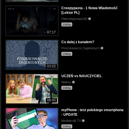
Creepypasta - 1 Nowa Wiadomość
[Lektor PL]
Oldcreepyman100
1080p
07:17
Co dalej z kanałem?
Poszukiwacze Zaginionych
1080p
03:02
UCZEŃ vs NAUCZYCIEL
Waksy
1080p
08:45
myPhone - test polskiego smartphona
- UPDATE
Mediakraft TV
1080p