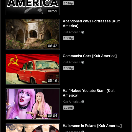
1080p
00:59
Abandoned WW1 Fortresses [Kult
America]
Kult America
1080p
06:42
Communist Cars [Kult America]
Kult America
1080p
05:16
Half Naked Youtube Star - [Kult
America]
Kult America
1080p
08:04
Halloween in Poland [Kult America]
Kult America