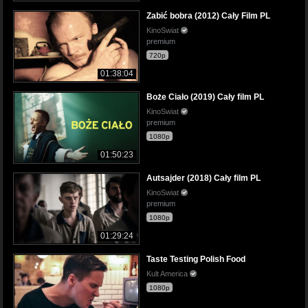
Zabić bobra (2012) Cały Film PL
KinoSwiat
premium
720p
01:38:04
Boże Ciało (2019) Cały film PL
KinoSwiat
premium
1080p
01:50:23
Autsajder (2018) Cały film PL
KinoSwiat
premium
1080p
01:29:24
Taste Testing Polish Food
Kult America
1080p