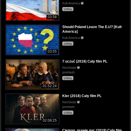
Kult America
1080p
03:58
Should Poland Leave The E.U? [Kult
America]
Kult America
1080p
03:55
7 uczuć (2018) Cały film PL
KinoSwiat
premium
1080p
01:52:24
Kler (2018) Cały film PL
KinoSwiat
premium
1080p
02:09:25
Ciemno, prawie noc (2019) Cały film