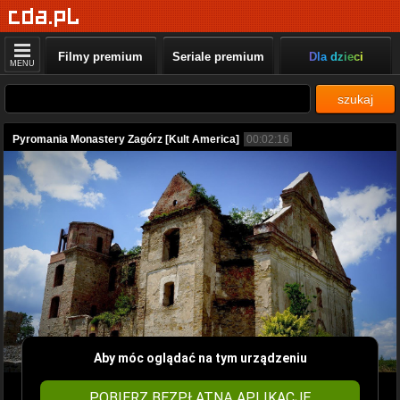
Filmy premium
Seriale premium
Dla dzieci
MENU
szukaj
Pyromania Monastery Zagórz [Kult America]
00:02:16
Aby móc oglądać na tym urządzeniu
POBIERZ BEZPŁATNĄ APLIKACJĘ