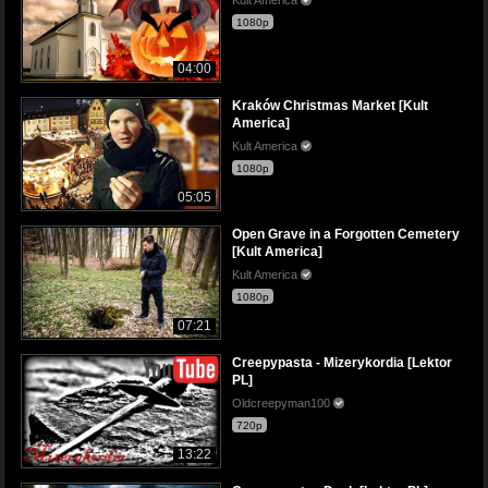
1080p
04:00
Kraków Christmas Market [Kult
America]
Kult America
1080p
05:05
Open Grave in a Forgotten Cemetery
[Kult America]
Kult America
1080p
07:21
Creepypasta - Mizerykordia [Lektor
PL]
Oldcreepyman100
720p
13:22