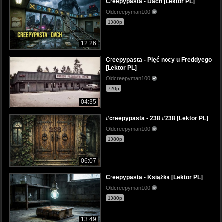
Creepypasta - Dach [Lektor PL]
Oldcreepyman100
1080p
12:26
Creepypasta - Pięć nocy u Freddyego
[Lektor PL]
Oldcreepyman100
720p
04:35
#creepypasta - 238 #238 [Lektor PL]
Oldcreepyman100
1080p
06:07
Creepypasta - Książka [Lektor PL]
Oldcreepyman100
1080p
13:49