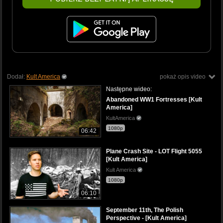
Dodał:
Kult America
pokaż opis video
Następne wideo:
Abandoned WW1 Fortresses [Kult
America]
KultAmerica
1080p
06:42
Plane Crash Site - LOT Flight 5055
[Kult America]
Kult America
1080p
06:10
September 11th, The Polish
Perspective - [Kult America]