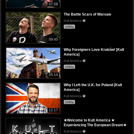
07:08
The Battle Scars of Warsaw
Kult America
1080p
09:45
Why Foreigners Love Kraków! [Kult
America]
Kult America
1080p
05:14
Why I Left the U.K. for Poland [Kult
America]
Kult America
1080p
12:17
★Welcome to Kult America ★
Experiencing The European Dream★
Kult America