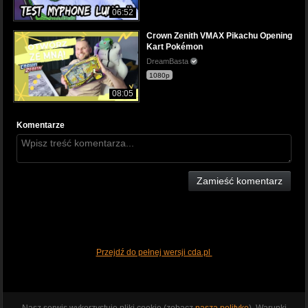
06:52
Crown Zenith VMAX Pikachu Opening
Kart Pokémon
DreamBasta
1080p
08:05
Komentarze
Zamieść komentarz
Przejdź do pełnej wersji cda.pl
Nasz serwis wykorzystuje pliki cookie (zobacz
naszą politykę
). Warunki