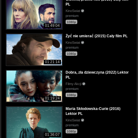
PL
KinoSwiat
premium
1080p
01:49:04
Żyć nie umierać (2015) Cały film PL
KinoSwiat
premium
1080p
01:21:14
Dobra, zła dziewczyna (2022) Lektor
PL
Filmy Akcji
premium
1080p
01:19:24
Maria Skłodowska-Curie (2016)
Lektor PL
KinoSwiat
premium
1080p
01:36:07