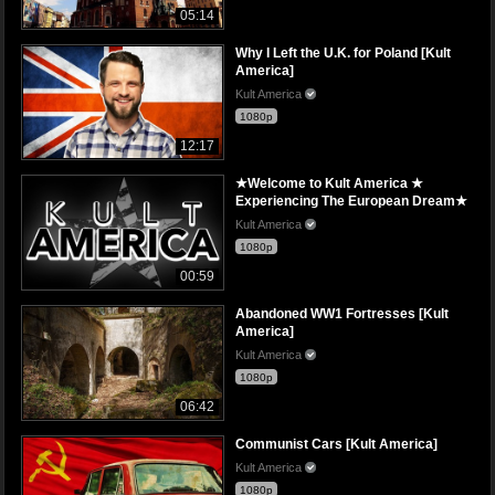
05:14
Why I Left the U.K. for Poland [Kult
America]
Kult America
1080p
12:17
★Welcome to Kult America ★
Experiencing The European Dream★
Kult America
1080p
00:59
Abandoned WW1 Fortresses [Kult
America]
Kult America
1080p
06:42
Communist Cars [Kult America]
Kult America
1080p