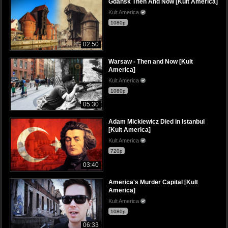
Gdańsk Then And Now [Kult America]
Kult America
1080p
02:50
Warsaw - Then and Now [Kult
America]
Kult America
1080p
05:30
Adam Mickiewicz Died in Istanbul
[Kult America]
Kult America
720p
03:40
America's Murder Capital [Kult
America]
Kult America
1080p
06:33