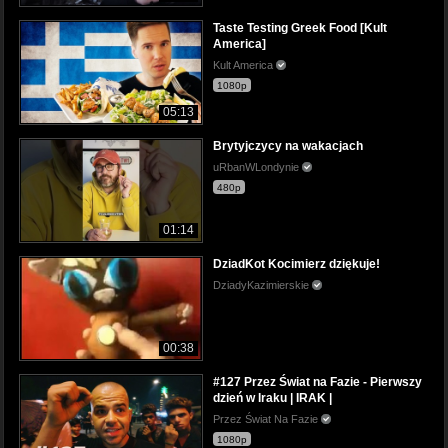
Taste Testing Greek Food [Kult
America]
Kult America
1080p
05:13
Brytyjczycy na wakacjach
uRbanWLondynie
480p
01:14
DziadKot Kocimierz dziękuje!
DziadyKazimierskie
00:38
#127 Przez Świat na Fazie - Pierwszy
dzień w Iraku | IRAK |
Przez Świat Na Fazie
1080p