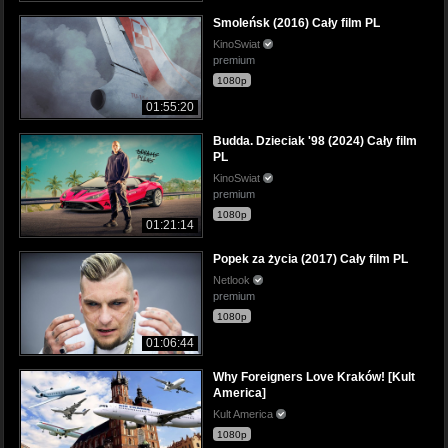
Smoleńsk (2016) Cały film PL
KinoSwiat
premium
1080p
01:55:20
Budda. Dzieciak '98 (2024) Cały film
PL
KinoSwiat
premium
1080p
01:21:14
Popek za życia (2017) Cały film PL
Netlook
premium
1080p
01:06:44
Why Foreigners Love Kraków! [Kult
America]
Kult America
1080p