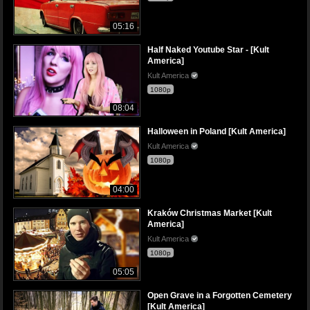
05:16
Half Naked Youtube Star - [Kult
America]
Kult America
1080p
08:04
Halloween in Poland [Kult America]
Kult America
1080p
04:00
Kraków Christmas Market [Kult
America]
Kult America
1080p
05:05
Open Grave in a Forgotten Cemetery
[Kult America]