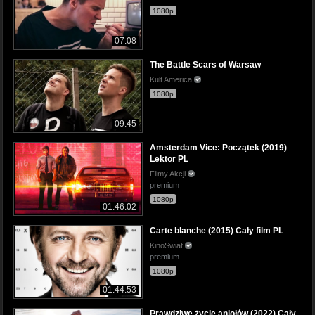
1080p
07:08
The Battle Scars of Warsaw
Kult America
1080p
09:45
Amsterdam Vice: Początek (2019)
Lektor PL
Filmy Akcji
premium
1080p
01:46:02
Carte blanche (2015) Cały film PL
KinoSwiat
premium
1080p
01:44:53
Prawdziwe życie aniołów (2022) Cały