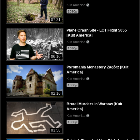
Kult America
1080p
07:21
Plane Crash Site - LOT Flight 5055
[Kult America]
Kult America
1080p
06:10
Pyromania Monastery Zagórz [Kult
America]
Kult America
1080p
02:16
Brutal Murders in Warsaw [Kult
America]
Kult America
1080p
03:58