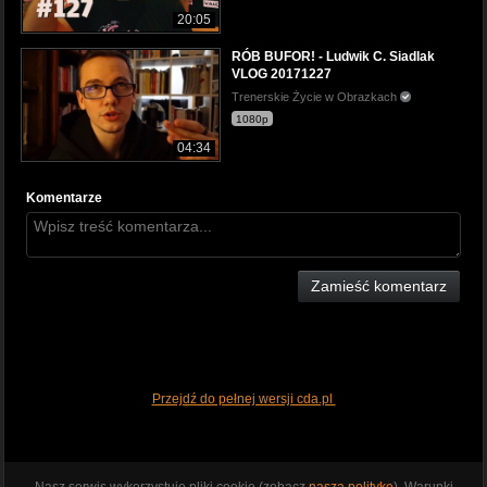
20:05
RÓB BUFOR! - Ludwik C. Siadlak
VLOG 20171227
Trenerskie Życie w Obrazkach
1080p
04:34
Komentarze
Zamieść komentarz
Przejdź do pełnej wersji cda.pl
Nasz serwis wykorzystuje pliki cookie (zobacz
naszą politykę
). Warunki