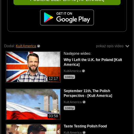
Dodał:
Kult America
pokaż opis video
Następne wideo:
Why I Left the U.K. for Poland [Kult
America]
KultAmerica
1080p
12:17
September 11th, The Polish
Perspective - [Kult America]
Kult America
1080p
03:58
Taste Testing Polish Food
Kult America