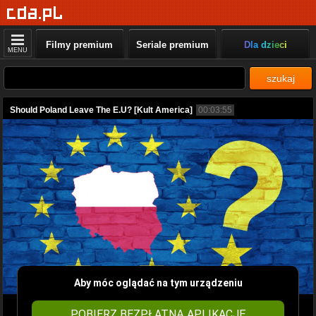
Filmy premium
Seriale premium
Dla dzieci
MENU
szukaj
Should Poland Leave The E.U? [Kult America]
00:03:55
Aby móc oglądać na tym urządzeniu
POBIERZ BEZPŁATNĄ APLIKACJĘ