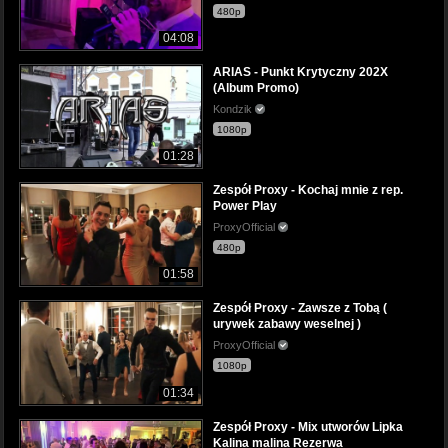
480p
04:08
ARIAS - Punkt Krytyczny 202X
(Album Promo)
Kondzik
1080p
01:28
Zespół Proxy - Kochaj mnie z rep.
Power Play
ProxyOfficial
480p
01:58
Zespół Proxy - Zawsze z Tobą (
urywek zabawy weselnej )
ProxyOfficial
1080p
01:34
Zespół Proxy - Mix utworów Lipka
Kalina malina Rezerwa