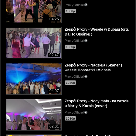
ProxyOfficial
1080p
04:25
Zespół Proxy - Wesele w Dubaju (org.
Daj To Głośniej )
ProxyOfficial
1080p
02:47
Zespół Proxy - Nadzieja (Skaner )
wesele Honoratki i Michała
ProxyOfficial
1080p
04:07
Zespół Proxy - Nocy mało - na weselu
u Marty & Karola (cover)
ProxyOfficial
1080p
03:01