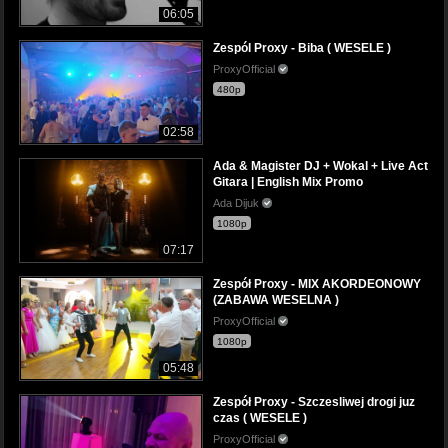
06:05
Zespól Proxy - Biba ( WESELE )
ProxyOfficial
480p
02:58
Ada & Magister DJ + Wokal + Live Act
Gitara | English Mix Promo
Ada Dijuk
1080p
07:17
Zespół Proxy - MIX AKORDEONOWY
(ZABAWA WESELNA )
ProxyOfficial
1080p
05:48
Zespół Proxy - Szczesliwej drogi juz
czas ( WESELE )
ProxyOfficial