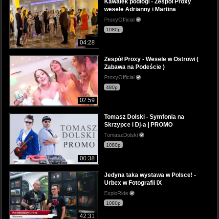
Kawałek podłogi - Zespół Proxy
wesele Adrianny i Martina
ProxyOfficial
1080p
04:28
Zespół Proxy - Wesele w Ostrowi (
Zabawa na Podeście )
ProxyOfficial
480p
02:59
Tomasz Dolski - Symfonia na
Skrzypce i Dj-a | PROMO
TomaszDolski
1080p
00:38
Jedyna taka wystawa w Polsce! -
Urbex w Fotografii IX
ExploRide
1080p
42:31