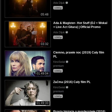
Ada Dijuk
1080p
05:48
Ada & Magister- Hot Stuff (DJ + Wokal
+ Live Act Gitara) | Official Promo
Ada Dijuk
1080p
03:32
Ciemno, prawie noc (2019) Cały film
PL
KinoSwiat
premium
1080p
01:49:04
Zaćma (2016) Cały film PL
KinoSwiat
premium
1080p
01:49:33
Prosta historia o morderstwie (2016)