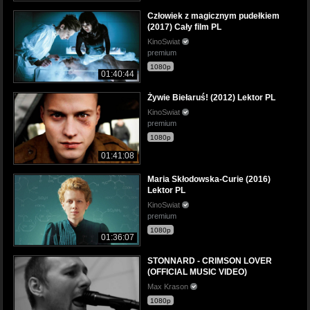
Człowiek z magicznym pudełkiem
(2017) Cały film PL
KinoSwiat
premium
1080p
01:40:44
Żywie Biełaruś! (2012) Lektor PL
KinoSwiat
premium
1080p
01:41:08
Maria Skłodowska-Curie (2016)
Lektor PL
KinoSwiat
premium
1080p
01:36:07
STONNARD - CRIMSON LOVER
(OFFICIAL MUSIC VIDEO)
Max Krason
1080p