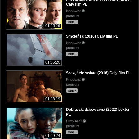
Cały film PL
KinoSwiat
premium
1080p
01:25:29
Smoleńsk (2016) Cały film PL
KinoSwiat
premium
1080p
01:55:20
Szczęście świata (2016) Cały film PL
KinoSwiat
premium
1080p
01:38:19
Dobra, zła dziewczyna (2022) Lektor
PL
Filmy Akcji
premium
1080p
01:19:24