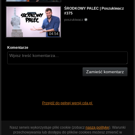
ŚRODKOWY PALEC | Poszukiwacz
#375
poszukiwacz
04:54
Komentarze
Zamieść komentarz
Przejdź do pełnej wersji cda.pl
Nasz serwis wykorzystuje pliki cookie (zobacz
naszą politykę
). Warunki
przechowywania lub dostępu do plików cookies możesz zmienić w