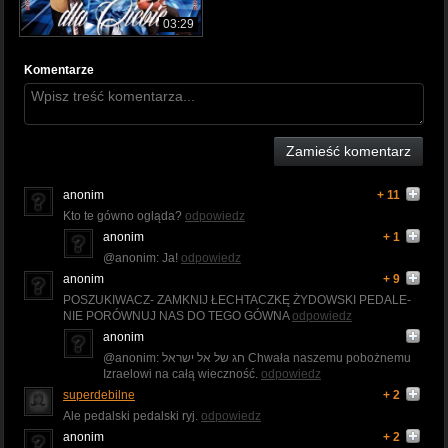
03:29
Komentarze
Zamieść komentarz
anonim
+ 11
Kto te gówno ogląda?
odpowiedz
anonim
+ 1
@anonim: Ja!
odpowiedz
anonim
+ 9
POSZUKIWACZ- ZAMKNIJ ŁECHTACZKĘ ŻYDOWSKI PEDALE-
NIE PORÓWNUJ NAS DO TEGO GÓWNA
odpowiedz
anonim
@anonim: חג של אל ישראל Chwała naszemu pobożnemu
Izraelowi na całą wieczność.
odpowiedz
superdebilne
+ 2
Ale pedalski pedalski ryj.
odpowiedz
anonim
+ 2