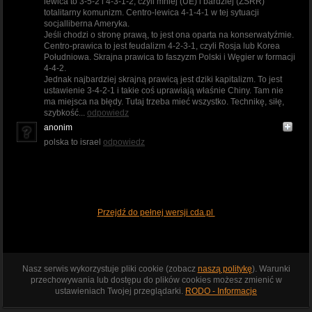
lewica to 3-5-2 i 4-3-1-2, czyli mniej (UE) i bardziej (ZSRR)
totalitarny komunizm. Centro-lewica 4-1-4-1 w tej sytuacji
socjalliberna Ameryka.
Jeśli chodzi o stronę prawą, to jest ona oparta na konserwatyźmie.
Centro-prawica to jest feudalizm 4-2-3-1, czyli Rosja lub Korea
Południowa. Skrajna prawica to faszyzm Polski i Węgier w formacji
4-4-2.
Jednak najbardziej skrajną prawicą jest dziki kapitalizm. To jest
ustawienie 3-4-2-1 i takie coś uprawiają właśnie Chiny. Tam nie
ma miejsca na błędy. Tutaj trzeba mieć wszystko. Technikę, siłę,
szybkość...
odpowiedz
anonim
polska to israel
odpowiedz
Przejdź do pełnej wersji cda.pl
Nasz serwis wykorzystuje pliki cookie (zobacz
naszą politykę
). Warunki
przechowywania lub dostępu do plików cookies możesz zmienić w
ustawieniach Twojej przeglądarki.
RODO - Informacje