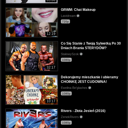
GRWM: Chat Makeup
Lastdream
720p
12:19
Co Się Stanie z Twoją Sylwetką Po 30
Dniach Brania STERYDÓW?
StalowySzok
1080p
32:17
Dekorujemy mieszkanie i ubieramy
CHOINKĘ JEST CUDOWNA!
Ewelina Be'glashes
1080p
10:17
Rivers - Złota Jesień (2016)
ZenekRivers
1080p