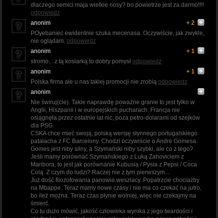
dlaczego semici maja wielkie nosy? bo powietrze jest za darmo!!!!
odpowiedz
anonim
+ 2
POyebaniec ewidentnie szuka mecenasa. Oczywiście, jak zwykle,
nie oglądam.
odpowiedz
anonim
+ 1
stromo... z tą kosiarką to dobry pomysł
odpowiedz
anonim
+ 1
Polska firma ale u nas takiej promocji nie zrobią
odpowiedz
anonim
Nie świruj(cie). Takie naprawdę poważne granie to jest tylko w
Anglii, Hiszpanii i w europejskich pucharach. Francja nie
osiągnęła przez ostatnie lat nic, poza petro-dolarami od szejków
dla PSG.
CSKA chce mieć swoją, polską wersję słynnego portugalskiego
patałacha z FC Barcelony. Chodzi oczywiście o Andre Gomesa.
Gomes jest niby silny, a Szymański niby szybki, ale co z tego?
Jeśli mamy porównać Szymańskiego z Luką Zahoviciem z
Maribora, to jest jak porównanie Kubusia / Pysia z Pepsi / Coca
Colą. Z czym do ludzi? Raczej nie z tym pierwszym...
Już dość filozofowania panowie weszlacy. Popatrzcie chociażby
na Mbappe. Teraz mamy nowe czasy i nie ma co czekać na jutro,
bo ileż można. Teraz czas płynie wolniej, więc nie czekajmy na
śmierć.
Co tu dużo mówić, jakość człowieka wynika z jego twardości i