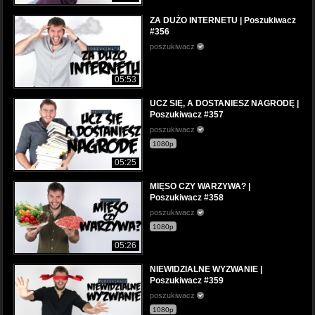
ZA DUŻO INTERNETU | Poszukiwacz
#356
poszukiwacz
05:53
UCZ SIĘ, A DOSTANIESZ NAGRODĘ |
Poszukiwacz #357
poszukiwacz
1080p
05:25
MIĘSO CZY WARZYWA? |
Poszukiwacz #358
poszukiwacz
1080p
05:26
NIEWIDZIALNE WYZWANIE |
Poszukiwacz #359
poszukiwacz
1080p