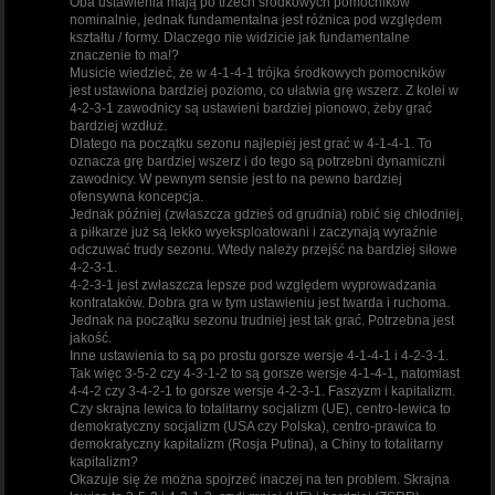
Oba ustawienia mają po trzech środkowych pomocników
nominalnie, jednak fundamentalna jest różnica pod względem
kształtu / formy. Dlaczego nie widzicie jak fundamentalne
znaczenie to ma!?
Musicie wiedzieć, że w 4-1-4-1 trójka środkowych pomocników
jest ustawiona bardziej poziomo, co ułatwia grę wszerz. Z kolei w
4-2-3-1 zawodnicy są ustawieni bardziej pionowo, żeby grać
bardziej wzdłuż.
Dlatego na początku sezonu najlepiej jest grać w 4-1-4-1. To
oznacza grę bardziej wszerz i do tego są potrzebni dynamiczni
zawodnicy. W pewnym sensie jest to na pewno bardziej
ofensywna koncepcja.
Jednak później (zwłaszcza gdzieś od grudnia) robić się chłodniej,
a piłkarze już są lekko wyeksploatowani i zaczynają wyraźnie
odczuwać trudy sezonu. Wtedy należy przejść na bardziej siłowe
4-2-3-1.
4-2-3-1 jest zwłaszcza lepsze pod względem wyprowadzania
kontrataków. Dobra gra w tym ustawieniu jest twarda i ruchoma.
Jednak na początku sezonu trudniej jest tak grać. Potrzebna jest
jakość.
Inne ustawienia to są po prostu gorsze wersje 4-1-4-1 i 4-2-3-1.
Tak więc 3-5-2 czy 4-3-1-2 to są gorsze wersje 4-1-4-1, natomiast
4-4-2 czy 3-4-2-1 to gorsze wersje 4-2-3-1. Faszyzm i kapitalizm.
Czy skrajna lewica to totalitarny socjalizm (UE), centro-lewica to
demokratyczny socjalizm (USA czy Polska), centro-prawica to
demokratyczny kapitalizm (Rosja Putina), a Chiny to totalitarny
kapitalizm?
Okazuje się że można spojrzeć inaczej na ten problem. Skrajna