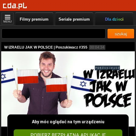
Filmy premium
Seriale premium
Dla dzieci
MENU
szukaj
W IZRAELU JAK W POLSCE | Poszukiwacz #355
00:04:34
Aby móc oglądać na tym urządzeniu
POBIERZ BEZPŁATNĄ APLIKACJĘ