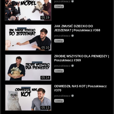
poszukiwacz
1080p
05:19
JAK ZMUSIĆ DZIECKO DO
JEDZENIA? | Poszukiwacz #368
poszukiwacz
1080p
05:10
ZROBIĘ WSZYSTKO DLA PIENIĘDZY |
Poszukiwacz #369
poszukiwacz
1080p
05:14
ODWIEDZIŁ NAS KOT | Poszukiwacz
#370
poszukiwacz
1080p
05:13