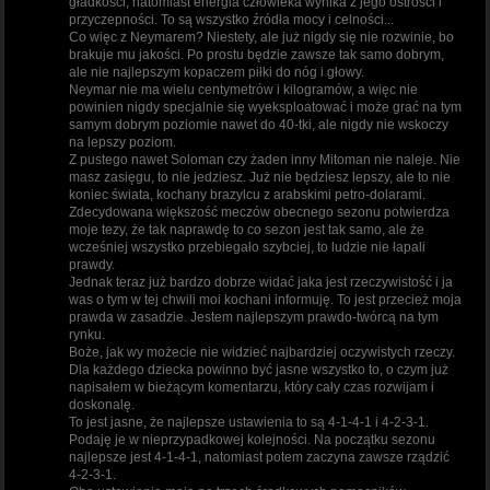
gładkości, natomiast energia człowieka wynika z jego ostrości i
przyczepności. To są wszystko źródła mocy i celności...
Co więc z Neymarem? Niestety, ale już nigdy się nie rozwinie, bo
brakuje mu jakości. Po prostu będzie zawsze tak samo dobrym,
ale nie najlepszym kopaczem piłki do nóg i głowy.
Neymar nie ma wielu centymetrów i kilogramów, a więc nie
powinien nigdy specjalnie się wyeksploatować i może grać na tym
samym dobrym poziomie nawet do 40-tki, ale nigdy nie wskoczy
na lepszy poziom.
Z pustego nawet Soloman czy żaden inny Mitoman nie naleje. Nie
masz zasięgu, to nie jedziesz. Już nie będziesz lepszy, ale to nie
koniec świata, kochany brazylcu z arabskimi petro-dolarami.
Zdecydowana większość meczów obecnego sezonu potwierdza
moje tezy, że tak naprawdę to co sezon jest tak samo, ale że
wcześniej wszystko przebiegało szybciej, to ludzie nie łapali
prawdy.
Jednak teraz już bardzo dobrze widać jaka jest rzeczywistość i ja
was o tym w tej chwili moi kochani informuję. To jest przecież moja
prawda w zasadzie. Jestem najlepszym prawdo-twórcą na tym
rynku.
Boże, jak wy możecie nie widzieć najbardziej oczywistych rzeczy.
Dla każdego dziecka powinno być jasne wszystko to, o czym już
napisałem w bieżącym komentarzu, który cały czas rozwijam i
doskonalę.
To jest jasne, że najlepsze ustawienia to są 4-1-4-1 i 4-2-3-1.
Podaję je w nieprzypadkowej kolejności. Na początku sezonu
najlepsze jest 4-1-4-1, natomiast potem zaczyna zawsze rządzić
4-2-3-1.