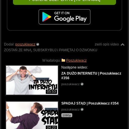
Dodał:
poszukiwacz
zwiń opis video
ZOSTAŃ ZE MNĄ, SUBSKRYBUJ i PAMIĘTAJ O DZWONKU
W katalogu:
Poszukiwacz
Następne wideo:
ZA DUŻO INTERNETU | Poszukiwacz
#356
poszukiwacz
05:53
SPADAJ STĄD | Poszukiwacz #354
poszukiwacz
1080p
04:20