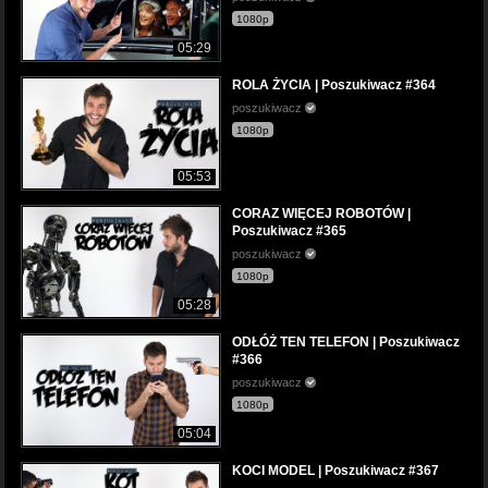
1080p
05:29
ROLA ŻYCIA | Poszukiwacz #364
poszukiwacz
1080p
05:53
CORAZ WIĘCEJ ROBOTÓW |
Poszukiwacz #365
poszukiwacz
1080p
05:28
ODŁÓŻ TEN TELEFON | Poszukiwacz
#366
poszukiwacz
1080p
05:04
KOCI MODEL | Poszukiwacz #367