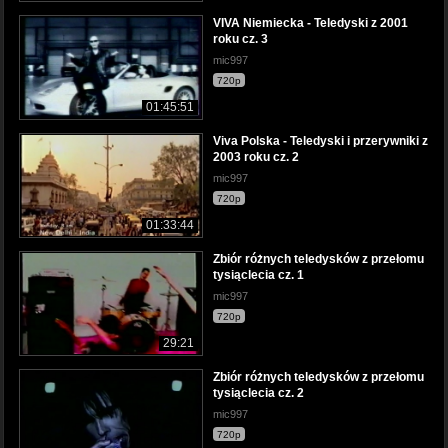
VIVA Niemiecka - Teledyski z 2001
roku cz. 3
mic997
720p
01:45:51
Viva Polska - Teledyski i przerywniki z
2003 roku cz. 2
mic997
720p
01:33:44
Zbiór różnych teledysków z przełomu
tysiąclecia cz. 1
mic997
720p
29:21
Zbiór różnych teledysków z przełomu
tysiąclecia cz. 2
mic997
720p