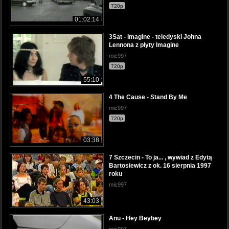
720p
01:02:14
3Sat - Imagine - teledyski Johna
Lennona z płyty Imagine
mic997
720p
55:10
4 The Cause - Stand By Me
mic997
720p
03:38
7 Szczecin - To ja... , wywiad z Edytą
Bartosiewicz z ok. 16 sierpnia 1997
roku
mic997
43:03
Anu - Hey Beybey
mic997