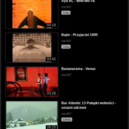
Aya RL - Who-Mo-Ya
mic997
720p
04:10
Bajm - Przyjaciel 1995
mic997
720p
03:42
Bananarama - Venus
mic997
03:28
Bar Atlantic 13 Pułapki wolności -
ostatni odcinek
mic997
1080p
26:25