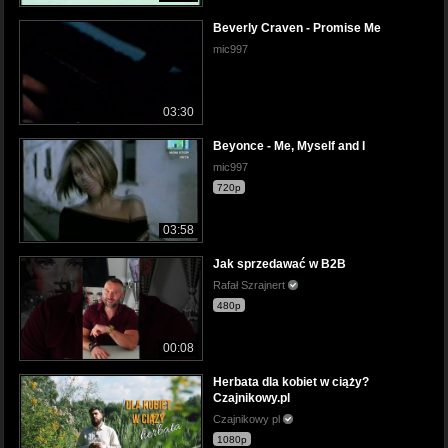
Beverly Craven - Promise Me
mic997
03:30
Beyonce - Me, Myself and I
mic997
720p
03:58
Jak sprzedawać w B2B
Rafał Szrajnert
480p
00:08
Herbata dla kobiet w ciąży?
Czajnikowy.pl
Czajnikowy pl
1080p