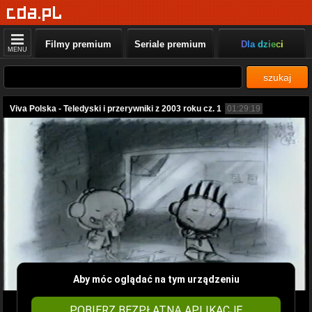
Filmy premium
Seriale premium
Dla dzieci
MENU
szukaj
Viva Polska - Teledyski i przerywniki z 2003 roku cz. 1
01:29:19
Aby móc oglądać na tym urządzeniu
POBIERZ BEZPŁATNĄ APLIKACJĘ