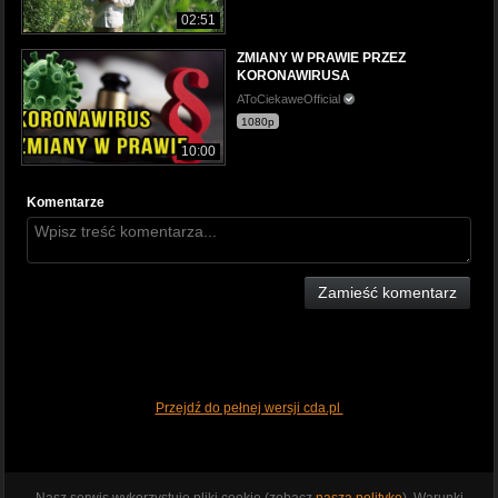
02:51
ZMIANY W PRAWIE PRZEZ
KORONAWIRUSA
AToCiekaweOfficial
1080p
10:00
Komentarze
Zamieść komentarz
Przejdź do pełnej wersji cda.pl
Nasz serwis wykorzystuje pliki cookie (zobacz
naszą politykę
). Warunki