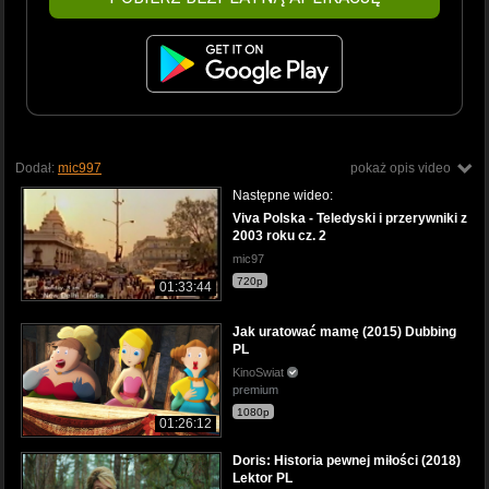
Dodał:
mic997
pokaż opis video
Następne wideo:
Viva Polska - Teledyski i przerywniki z
2003 roku cz. 2
mic97
720p
01:33:44
Jak uratować mamę (2015) Dubbing
PL
KinoSwiat
premium
1080p
01:26:12
Doris: Historia pewnej miłości (2018)
Lektor PL