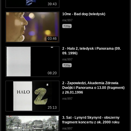
39:43
1One - Bad dog (teledysk)
mic997
720p
03:46
2 - Halo 2, teledysk i Panorama (09.
09. 1996)
mic997
720p
08:20
2 - Zapowiedzi, Akademia Zdrowia
Dwójki i Panorama o 13.00 (fragment)
z 26.01.1996
mic997
25:13
3. Sat - Lynyrd Skynyrd - obszerny
fragment koncertu z ok. 2000 roku
mic997