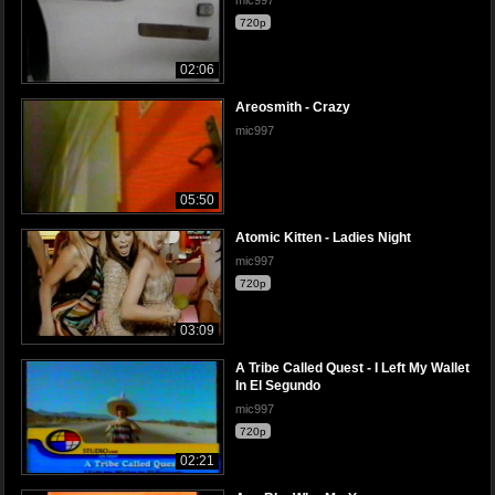
720p
02:06
Areosmith - Crazy
mic997
05:50
Atomic Kitten - Ladies Night
mic997
720p
03:09
A Tribe Called Quest - I Left My Wallet
In El Segundo
mic997
720p
02:21