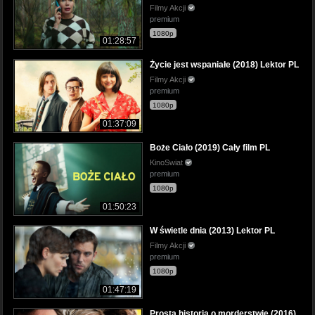
Filmy Akcji
premium
1080p
01:28:57
Życie jest wspaniałe (2018) Lektor PL
Filmy Akcji
premium
1080p
01:37:09
Boże Ciało (2019) Cały film PL
KinoSwiat
premium
1080p
01:50:23
W świetle dnia (2013) Lektor PL
Filmy Akcji
premium
1080p
01:47:19
Prosta historia o morderstwie (2016)