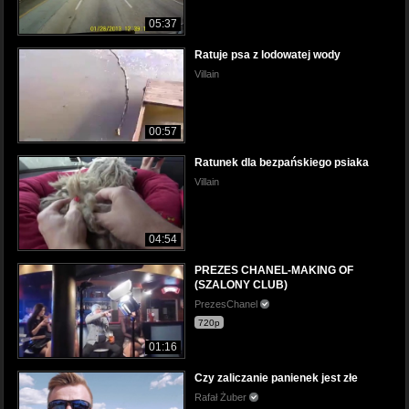
05:37
Ratuje psa z lodowatej wody
Villain
00:57
Ratunek dla bezpańskiego psiaka
Villain
04:54
PREZES CHANEL-MAKING OF
(SZALONY CLUB)
PrezesChanel
720p
01:16
Czy zaliczanie panienek jest złe
Rafał Żuber