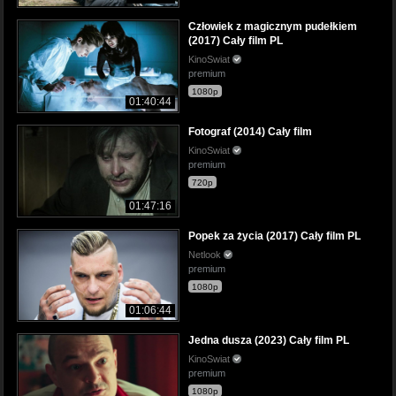
Człowiek z magicznym pudełkiem
(2017) Cały film PL
KinoSwiat
premium
1080p
01:40:44
Fotograf (2014) Cały film
KinoSwiat
premium
720p
01:47:16
Popek za życia (2017) Cały film PL
Netlook
premium
1080p
01:06:44
Jedna dusza (2023) Cały film PL
KinoSwiat
premium
1080p