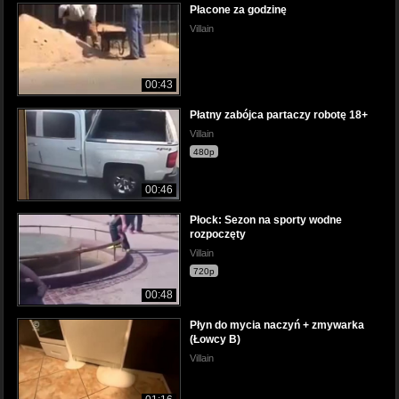
Płacone za godzinę
Villain
00:43
Płatny zabójca partaczy robotę 18+
Villain
480p
00:46
Płock: Sezon na sporty wodne
rozpoczęty
Villain
720p
00:48
Płyn do mycia naczyń + zmywarka
(Łowcy B)
Villain