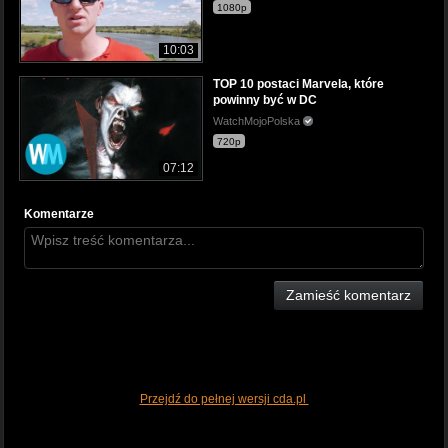
1080p
10:03
TOP 10 postaci Marvela, które
powinny być w DC
WatchMojoPolska
720p
07:12
Komentarze
Zamieść komentarz
Przejdź do pełnej wersji cda.pl