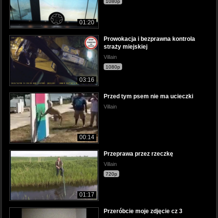
1080p
01:20
Prowokacja i bezprawna kontrola
straży miejskiej
Villain
1080p
03:16
Przed tym psem nie ma ucieczki
Villain
00:14
Przeprawa przez rzeczkę
Villain
720p
01:17
Przeróbcie moje zdjęcie cz 3