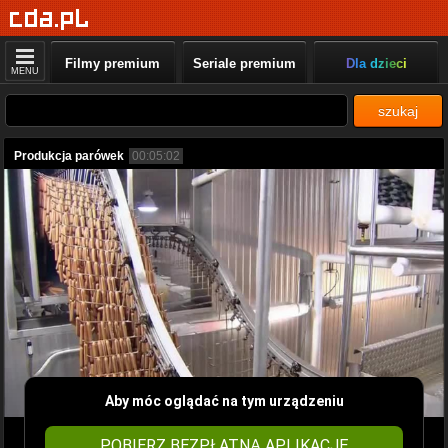
Filmy premium
Seriale premium
Dla dzieci
MENU
szukaj
Produkcja parówek
00:05:02
Aby móc oglądać na tym urządzeniu
POBIERZ BEZPŁATNĄ APLIKACJĘ