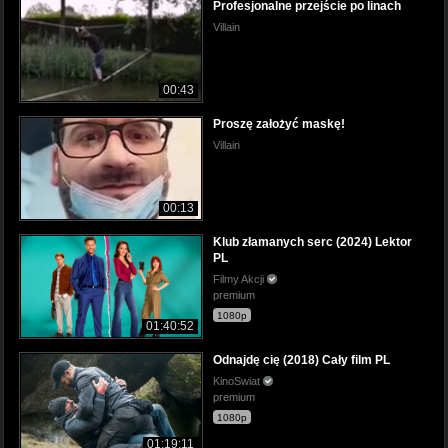
Profesjonalne przejście po linach
Villain
00:43
Proszę założyć maskę!
Villain
00:13
Klub złamanych serc (2024) Lektor
PL
Filmy Akcji
premium
1080p
01:40:52
Odnajdę cię (2018) Cały film PL
KinoSwiat
premium
1080p
01:19:11