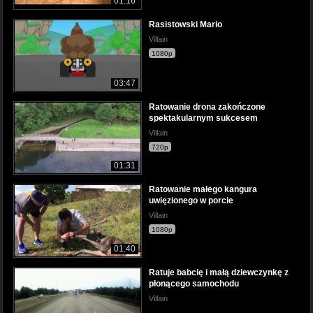
01:16
Rasistowski Mario
Villain
1080p
03:47
Ratowanie drona zakończone
spektakularnym sukcesem
Villain
720p
01:31
Ratowanie małego kangura
uwięzionego w porcie
Villain
1080p
01:40
Ratuje babcię i małą dziewczynkę z
płonącego samochodu
Villain