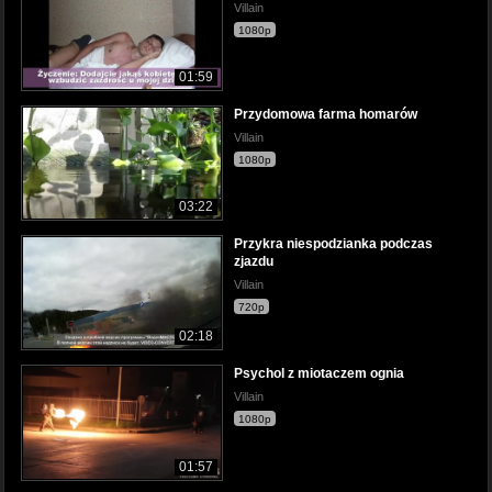
Villain
1080p
01:59
Przydomowa farma homarów
Villain
1080p
03:22
Przykra niespodzianka podczas
zjazdu
Villain
720p
02:18
Psychol z miotaczem ognia
Villain
1080p
01:57