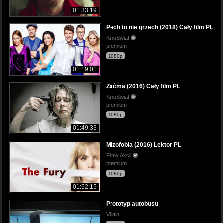
01:33:19
Pech to nie grzech (2018) Cały film PL
KinoSwiat
premium
1080p
01:19:01
Zaćma (2016) Cały film PL
KinoSwiat
premium
1080p
01:49:33
Mizofobia (2016) Lektor PL
Filmy Akcji
premium
1080p
01:52:15
Prototyp autobusu
Villain