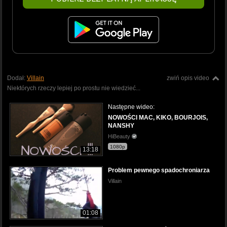
Dodał:
Villain
zwiń opis video
Niektórych rzeczy lepiej po prostu nie wiedzieć...
Następne wideo:
NOWOŚCI MAC, KIKO, BOURJOIS,
NANSHY
HiBeauty
1080p
13:18
Problem pewnego spadochroniarza
Villain
01:08