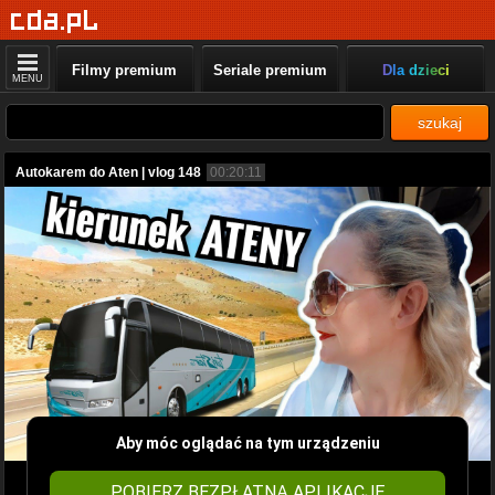
Filmy premium
Seriale premium
Dla dzieci
MENU
szukaj
Autokarem do Aten | vlog 148
00:20:11
Aby móc oglądać na tym urządzeniu
POBIERZ BEZPŁATNĄ APLIKACJĘ