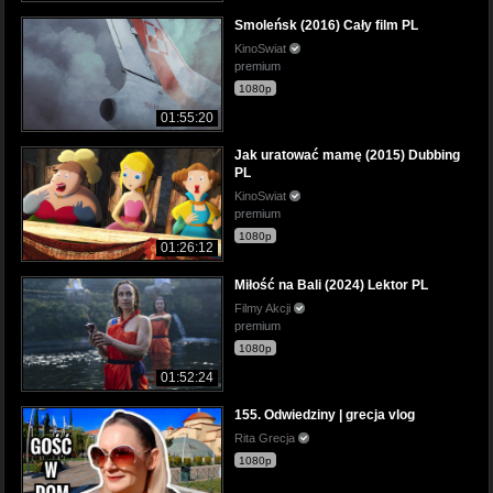
Smoleńsk (2016) Cały film PL
KinoSwiat
premium
1080p
01:55:20
Jak uratować mamę (2015) Dubbing
PL
KinoSwiat
premium
1080p
01:26:12
Miłość na Bali (2024) Lektor PL
Filmy Akcji
premium
1080p
01:52:24
155. Odwiedziny | grecja vlog
Rita Grecja
1080p