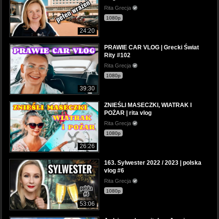
Rita Grecja
1080p
24:20
PRAWIE CAR VLOG | Grecki Świat
Rity #102
Rita Grecja
1080p
39:30
ZNIEŚLI MASECZKI, WIATRAK I
POŻAR | rita vlog
Rita Grecja
1080p
26:26
163. Sylwester 2022 / 2023 | polska
vlog #6
Rita Grecja
1080p
53:06