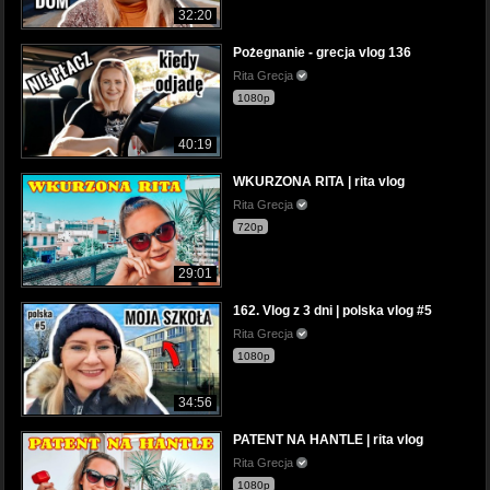
32:20
Pożegnanie - grecja vlog 136
Rita Grecja
1080p
40:19
WKURZONA RITA | rita vlog
Rita Grecja
720p
29:01
162. Vlog z 3 dni | polska vlog #5
Rita Grecja
1080p
34:56
PATENT NA HANTLE | rita vlog
Rita Grecja
1080p