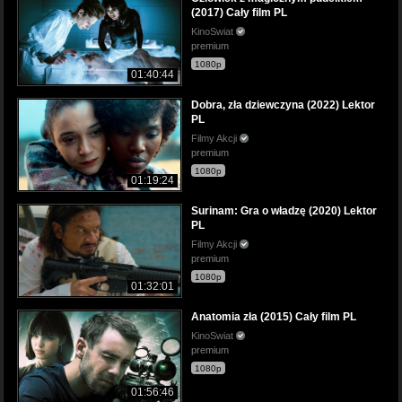
(2017) Cały film PL
KinoSwiat
premium
1080p
01:40:44
Dobra, zła dziewczyna (2022) Lektor
PL
Filmy Akcji
premium
1080p
01:19:24
Surinam: Gra o władzę (2020) Lektor
PL
Filmy Akcji
premium
1080p
01:32:01
Anatomia zła (2015) Cały film PL
KinoSwiat
premium
1080p
01:56:46