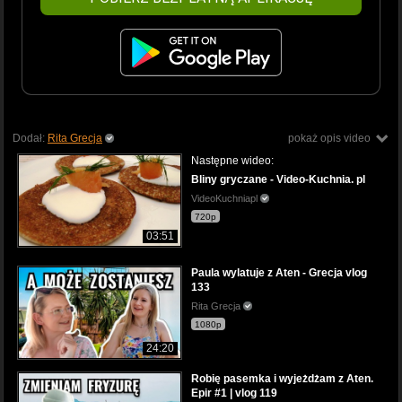
Dodał:
Rita Grecja
pokaż opis video
Następne wideo:
Bliny gryczane - Video-Kuchnia. pl
VideoKuchniapl
720p
03:51
Paula wylatuje z Aten - Grecja vlog
133
Rita Grecja
1080p
24:20
Robię pasemka i wyjeżdżam z Aten.
Epir #1 | vlog 119