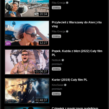
Rita Grecja
1080p
20:34
Przylecieli z Warszawy do Aten | rita
vlog
Rita Grecja
1080p
12:27
Popek. Każda z blizn (2022) Cały film
PL
Netlook
premium
1080p
01:06:37
Kurier (2019) Cały film PL
KinoSwiat
premium
1080p
01:48:37
Człowiek z magicznym pudełkiem