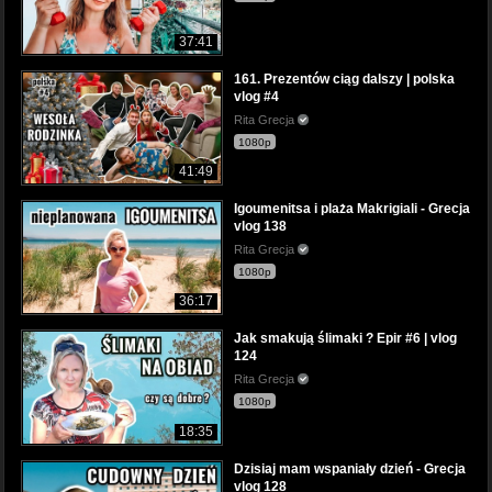
37:41
161. Prezentów ciąg dalszy | polska
vlog #4
Rita Grecja
1080p
41:49
Igoumenitsa i plaża Makrigiali - Grecja
vlog 138
Rita Grecja
1080p
36:17
Jak smakują ślimaki ? Epir #6 | vlog
124
Rita Grecja
1080p
18:35
Dzisiaj mam wspaniały dzień - Grecja
vlog 128