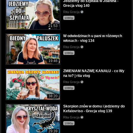
Jedziemy do szpitala w Joanina -
Grecja vlog 140
Rita Grecja
1080p
21:53
W odwiedzinach u pani w różowych
włosach - vlog 134
Rita Grecja
1080p
19:46
ZMIENIAM NAZWĘ KANAŁU - co Wy
na to? | rita vlog
Rita Grecja
1080p
38:20
Skorpion znów w domu i jedziemy do
Kefalovriso - Grecja vlog 139
Rita Grecja
1080p
29:39