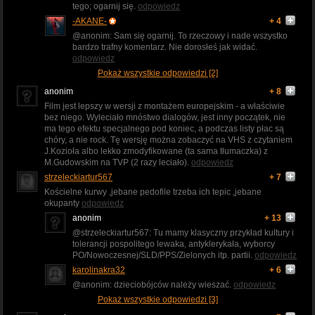
tego; ogarnij się.
odpowiedz
-AKANE-
+ 4
@anonim: Sam się ogarnij. To rzeczowy i nade wszystko
bardzo trafny komentarz. Nie dorosłeś jak widać.
odpowiedz
Pokaż wszystkie odpowiedzi [2]
anonim
+ 8
Film jest lepszy w wersji z montażem europejskim - a właściwie
bez niego. Wyleciało mnóstwo dialogów, jest inny początek, nie
ma tego efektu specjalnego pod koniec, a podczas listy płac są
chóry, a nie rock. Tę wersję można zobaczyć na VHS z czytaniem
J.Kozioła albo lekko zmodyfikowane (ta sama tłumaczka) z
M.Gudowskim na TVP (2 razy leciało).
odpowiedz
strzeleckiartur567
+ 7
Kościelne kurwy ,jebane pedofile trzeba ich tepic ,jebane
okupanty
odpowiedz
anonim
+ 13
@strzeleckiartur567: Tu mamy klasyczny przykład kultury i
tolerancji pospolitego lewaka, antyklerykała, wyborcy
PO/Nowoczesnej/SLD/PPS/Zielonych itp. partii.
odpowiedz
karolinakra32
+ 6
@anonim: dzieciobójców należy wieszać.
odpowiedz
Pokaż wszystkie odpowiedzi [3]