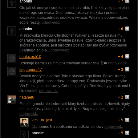
anonim
+ 7
Oto jak skromnymi środkami można zrobić film, który się pamięta i
do którego się wraca. Scenariusz, aktorzy, muzyka i przede
wszystkim oszczędność środków wyrazu. Widz ma dopowiedzieć
sobie resztę.
odpowiedz
anonim
+ 6
Mistrzowska kreacja Christopher Walkena, jeszcze pasuje mu
charakteryzacja, ubiór świetnie pasuje, czarno-biało i jeszcze te
skórzane spodnie, jest mroczna postać i tak ma być w przypadku
upadłego anioła...
odpowiedz
beatazoch10
+ 4
Dziękuję bardzo za film pozdrawiam serdecznie ✌️❤️
odpowiedz
linguapura47
+ 3
Dwóch dobrych aktorów. Tyle z plusów tego filmu. Bełkot, trochę
kina akcji, płytki scenariusz i happy end. Brakowało jeszcze tylko
Vin Diesla jako kierowcy Gabriela, który z Rodziną by go pokonał i
się uwolnił.
odpowiedz
natanel6
+ 2
Film elegancki ale jeden fakt który trzeba napisać ,, człowiek nigdy
nie miał duszy i nie będzie miał- tylko Bóg ma duszę - nikt inny''
odpowiedz
kim_un_jest
+ 5
@anonim: Na spotkaniu swiadkow Jehowy
odpowiedz
anonim
+ 5