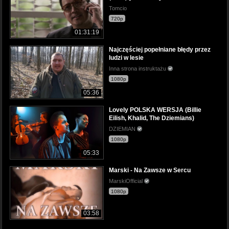
Tomcio
720p
01:31:19
Najczęściej popełniane błędy przez
ludzi w lesie
Inna strona instruktażu
1080p
05:36
Lovely POLSKA WERSJA (Billie
Eilish, Khalid, The Dziemians)
DZIEMIAN
1080p
05:33
Marski - Na Zawsze w Sercu
MarskiOfficial
1080p
03:58