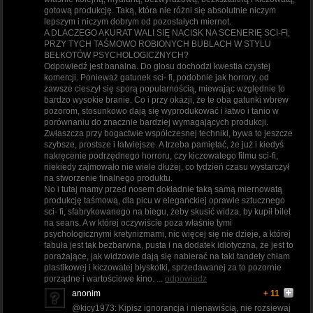
gotową produkcję. Taką, która nie różni się absolutnie niczym
lepszym i niczym dobrym od pozostałych miernot.
A DLACZEGO AKURAT WALI SIĘ NACISK NA SCENERIĘ SCI-FI,
PRZY TYCH TAŚMOWO ROBIONYCH BUBLACH W STYLU
BEŁKOTÓW PSYCHOLOGICZNYCH?
Odpowiedź jest banalna. Do głosu dochodzi kwestia czystej
komercji. Ponieważ gatunek sci- fi, podobnie jak horrory, od
zawsze cieszył się sporą popularnością, miewając względnie to
bardzo wysokie branie. Co i przy okazji, że te oba gatunki wbrew
pozorom, stosunkowo dają się wyprodukować i łatwo i tanio w
porównaniu do znacznie bardziej wymagających produkcji.
Zwłaszcza przy bogactwie współczesnej techniki, bywa to jeszcze
szybsze, prostsze i łatwiejsze. A trzeba pamiętać, że już i kiedyś
nakręcenie podrzędnego horroru, czy kiczowatego filmu sci-fi,
niekiedy zajmowało nie wiele dłużej, co tydzień czasu wystarczył
na stworzenie finalnego produktu.
No i tutaj mamy przed nosem dokładnie taką samą miernowatą
produkcję taśmową, dla picu w eleganckiej oprawie sztucznego
sci- fi, sfabrykowanego na biegu, żeby skusić widza, by kupił bilet
na seans. A w której oczywiście poza właśnie tymi
psychologicznymi kretynizmami, nic więcej się nie dzieje, a której
fabuła jest tak bezbarwna, pusta i na dodatek idiotyczna, że jest to
porażające, jak widzowie dają się nabierać na taki tandety chłam
plastikowej i kiczowatej błyskotki, sprzedawanej za to pozornie
porządne i wartościowe kino. ...
odpowiedz
anonim
+ 11
@kicy1973: Kipisz ignorancja i nienawiścią, nie rozsiewaj