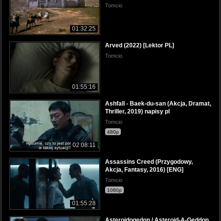
Tomcio
01:32:25
Arved (2022) [Lektor PL]
Tomcio
01:55:16
Ashfall - Baek-du-san (Akcja, Dramat,
Thriller, 2019) napisy pl
Tomcio
480p
02:08:11
Assassins Creed (Przygodowy,
Akcja, Fantasy, 2016) [ENG]
Tomcio
1080p
01:55:28
Asteroidogedon / Asteroid-A-Geddon