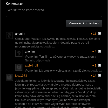
Komentarze
Zamieść komentarz
anonim
+ 18
Christopher Walken jak zwykle po mistrzowsku i jeszcze świetnie
go roli ucharakteryzowali, strojem idealnie pasuje do roli
mrocznego anioła.
odpowiedz
anonim
+ 4
@anonim: Ten film to góvvno, a ty góvvno znasz sięn a
filmach.
odpowiedz
szybki_bil
+ 2
@anonim: tak prosto w tych czasach czynić zło.
odpowiedz
kicy1973
+ 14
Jak dla mnie jest to jedynie kiczowaty i bezwartościowy szajs,
który nie przedstawiając właściwie niczego dobrego, ma się
jedynie względnie dobrze sprzedać. Coś, jak tandetne świecidełko
celowo wymalowane na ten obecnie niby, jakże "modny" złoty
kolor, żeby tylko idiota miał dać się nabrać, że to sztabka złota.
Bo i o co chodzi w tym "modnym", jak bezczelnie cwanym
sposobie na łatwy zarobek wątpliwych twórców filmowych?
Otóż, wszędzie dookoła aż się roi od tych nędznych produkcji,