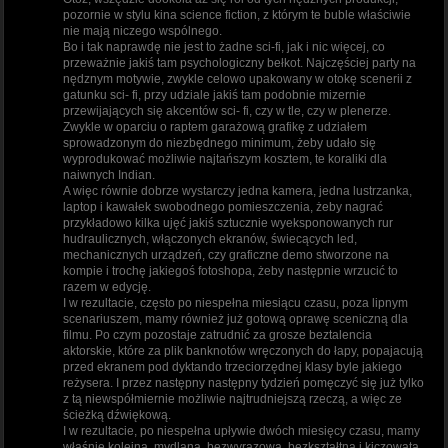
pozornie w stylu kina science fiction, z którym te buble właściwie
nie mają niczego wspólnego.
Bo i tak naprawdę nie jest to żadne sci-fi, jak i nic więcej, co
przeważnie jakiś tam psychologiczny bełkot. Najczęściej party na
nędznym motywie, zwykle celowo upakowany w otokę scenerii z
gatunku sci- fi, przy udziale jakiś tam podobnie mizernie
przewijających się akcentów sci- fi, czy w tle, czy w plenerze.
Zwykle w oparciu o raptem garażową grafikę z udziałem
sprowadzonym do niezbędnego minimum, żeby udało się
wyprodukować możliwie najtańszym kosztem, te koraliki dla
naiwnych Indian.
A więc równie dobrze wystarczy jedna kamera, jedna lustrzanka,
laptop i kawałek swobodnego pomieszczenia, żeby nagrać
przykładowo kilka ujęć jakiś sztucznie wyeksponowanych rur
hudraulicznych, włączonych ekranów, świecących led,
mechanicznych urządzeń, czy graficzne demo stworzone na
kompie i trochę jakiegoś fotoshopa, żeby następnie wrzucić to
razem w edycję.
I w rezultacie, często po niespełna miesiącu czasu, poza lipnym
scenariuszem, mamy również już gotową oprawę sceniczną dla
filmu. Po czym pozostaje zatrudnić za grosze beztalencia
aktorskie, które za plik banknotów wręczonych do łapy, popajacują
przed ekranem pod dyktando trzeciorzędnej klasy byle jakiego
reżysera. I przez następny następny tydzień pomęczyć się już tylko
z tą niewspółmiernie możliwie najtrudniejszą rzeczą, a więc ze
ścieżką dźwiękową.
I w rezultacie, po niespełna upływie dwóch miesięcy czasu, mamy
właśnie kolejną, mydlaną, bezwyrazową, bezkształtną i kiczowatą,