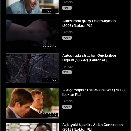
Tomcio
720p
01:27:15
Autostrada grozy / Highwaymen
(2003) [Lektor PL]
Tomcio
720p
01:20:47
Autostrada strachu / Quicksilver
Highway (1997) [Lektor PL]
Tomcio
720p
01:30:22
A więc wojna / This Means War (2012)
[Lektor PL]
Tomcio
720p
01:37:32
Azjatycki łącznik / Asian Connection
(2016) [Lektor PL]