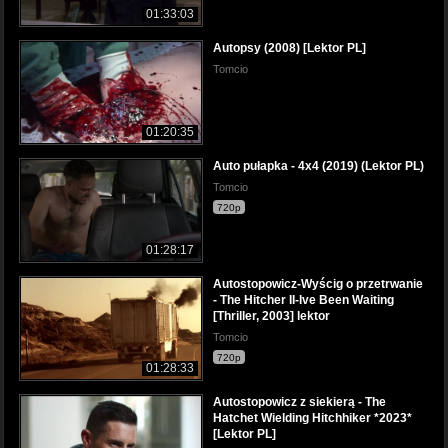
01:33:03
Autopsy (2008) [Lektor PL]
Tomcio
01:20:35
Auto pułapka - 4x4 (2019) (Lektor PL)
Tomcio
720p
01:28:17
Autostopowicz-Wyścig o przetrwanie
- The Hitcher II-Ive Been Waiting
[Thriller, 2003] lektor
Tomcio
720p
01:28:33
Autostopowicz z siekierą - The
Hatchet Wielding Hitchhiker *2023*
[Lektor PL]