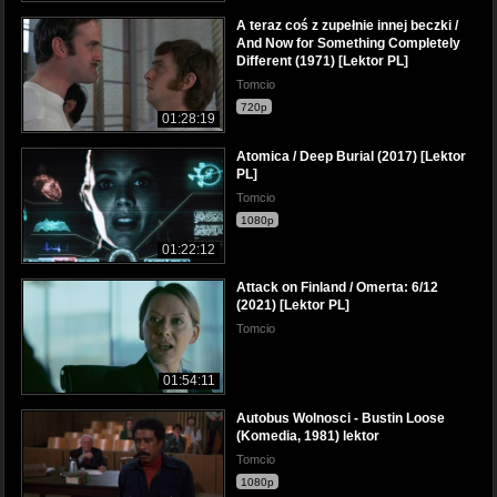
A teraz coś z zupełnie innej beczki /
And Now for Something Completely
Different (1971) [Lektor PL]
Tomcio
720p
01:28:19
Atomica / Deep Burial (2017) [Lektor
PL]
Tomcio
1080p
01:22:12
Attack on Finland / Omerta: 6/12
(2021) [Lektor PL]
Tomcio
01:54:11
Autobus Wolnosci - Bustin Loose
(Komedia, 1981) lektor
Tomcio
1080p