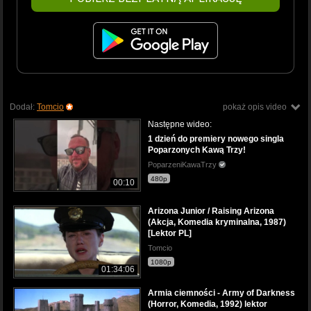
Dodał:
Tomcio
pokaż opis video
Następne wideo:
1 dzień do premiery nowego singla
Poparzonych Kawą Trzy!
PoparzeniKawaTrzy
480p
00:10
Arizona Junior / Raising Arizona
(Akcja, Komedia kryminalna, 1987)
[Lektor PL]
Tomcio
1080p
01:34:06
Armia ciemności - Army of Darkness
(Horror, Komedia, 1992) lektor