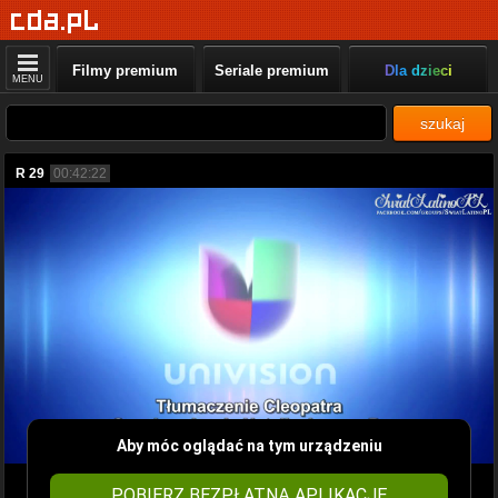
Filmy premium
Seriale premium
Dla dzieci
MENU
szukaj
R 29
00:42:22
Aby móc oglądać na tym urządzeniu
POBIERZ BEZPŁATNĄ APLIKACJĘ