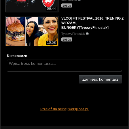
1080p
06:44
VLOG| FIT FESTIVAL 2016, TRENING Z
WIDZAMI,
BURGERY[TypowyFitnesiak]
TypowyFitnesiak
1080p
10:58
Komentarze
Zamieść komentarz
Przejdź do pełnej wersji cda.pl