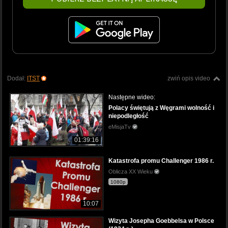
Dodał:
ITST
zwiń opis video
Następne wideo:
Polacy świętują z Węgrami wolność i
niepodległość
eMisjaTv
01:39:16
Katastrofa promu Challenger 1986 r.
Oblicza XX Wieku
1080p
10:07
Wizyta Josepha Goebbelsa w Polsce