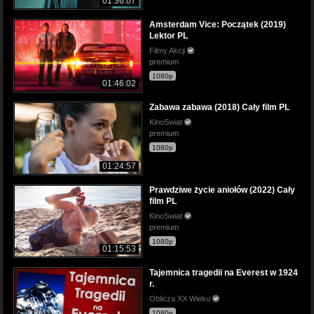
01:36:07
Amsterdam Vice: Początek (2019)
Lektor PL
Filmy Akcji
premium
1080p
01:46:02
Zabawa zabawa (2018) Cały film PL
KinoSwiat
premium
1080p
01:24:57
Prawdziwe życie aniołów (2022) Cały
film PL
KinoSwiat
premium
1080p
01:15:53
Tajemnica tragedii na Everest w 1924
r.
Oblicza XX Wieku
1080p