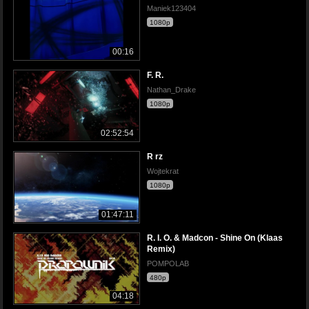
Maniek123404
1080p
00:16
F. R.
Nathan_Drake
1080p
02:52:54
R rz
Wojtekrat
1080p
01:47:11
R. I. O. & Madcon - Shine On (Klaas
Remix)
POMPOLAB
480p
04:18