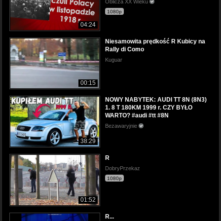
Oblicza XX Wieku
1080p
04:24
Niesamowita prędkość R Kubicy na
Rally di Como
Kuguar
00:15
NOWY NABYTEK: AUDI TT 8N (8N3)
1. 8 T 180KM 1999 r. CZY BYŁO
WARTO? #audi #tt #8N
Bezawaryjnie
38:29
R
DobryPrzekaz
1080p
01:52
R...