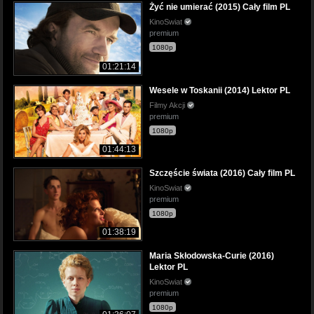
Żyć nie umierać (2015) Cały film PL
KinoSwiat
premium
1080p
01:21:14
Wesele w Toskanii (2014) Lektor PL
Filmy Akcji
premium
1080p
01:44:13
Szczęście świata (2016) Cały film PL
KinoSwiat
premium
1080p
01:38:19
Maria Skłodowska-Curie (2016)
Lektor PL
KinoSwiat
premium
1080p