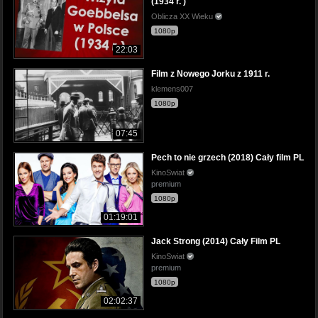
(1934 r. )
Oblicza XX Wieku
1080p
22:03
Film z Nowego Jorku z 1911 r.
klemens007
1080p
07:45
Pech to nie grzech (2018) Cały film PL
KinoSwiat
premium
1080p
01:19:01
Jack Strong (2014) Cały Film PL
KinoSwiat
premium
1080p
02:02:37