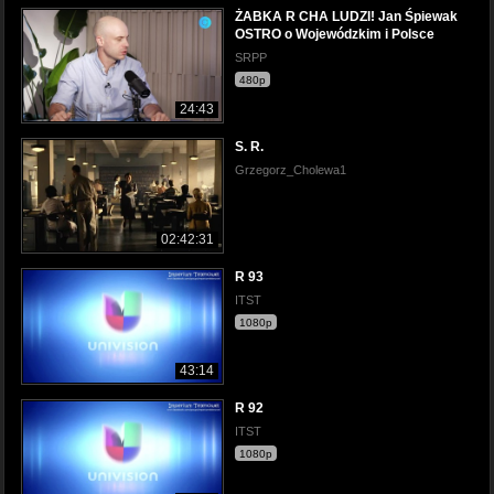
ŻABKA R CHA LUDZI! Jan Śpiewak
OSTRO o Wojewódzkim i Polsce
SRPP
480p
24:43
S. R.
Grzegorz_Cholewa1
02:42:31
R 93
ITST
1080p
43:14
R 92
ITST
1080p