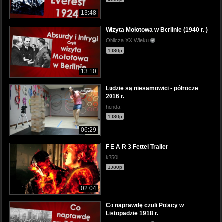
13:48
Wizyta Mołotowa w Berlinie (1940 r. )
Oblicza XX Wieku
1080p
13:10
Ludzie są niesamowici - półrocze
2016 r.
honda
1080p
06:29
F E A R 3 Fettel Trailer
k750i
1080p
02:04
Co naprawdę czuli Polacy w
Listopadzie 1918 r.