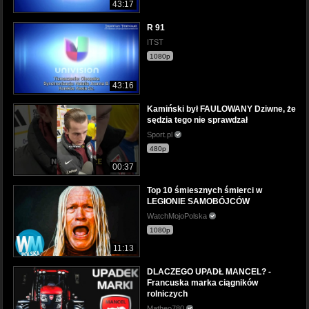
43:17
R 91
ITST
1080p
43:16
Kamiński był FAULOWANY Dziwne, że
sędzia tego nie sprawdzał
Sport.pl
480p
00:37
Top 10 śmiesznych śmierci w
LEGIONIE SAMOBÓJCÓW
WatchMojoPolska
1080p
11:13
DLACZEGO UPADŁ MANCEL? -
Francuska marka ciągników
rolniczych
Matheo780