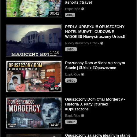
#shorts #travel
ExploRide
00:42
480p
PERŁA URBEXU!!! OPUSZCZONY
HOTEL MURAT - CUDOWNE
WIDOKI!!! Niewystraszony Urbex!!!
Niewystraszony Urbex
1080p
17:16
Porzucony Dom w Nienaruszonym
Stanie | #Urbex #Opuszczone
ExploRide
1080p
08:58
Opuszczony Dom Ofiar Mordercy -
Historia J. Pluty | #Urbex
#Opuszczone
ExploRide
1080p
34:48
Opuszczony zajazd w idealnym stanie