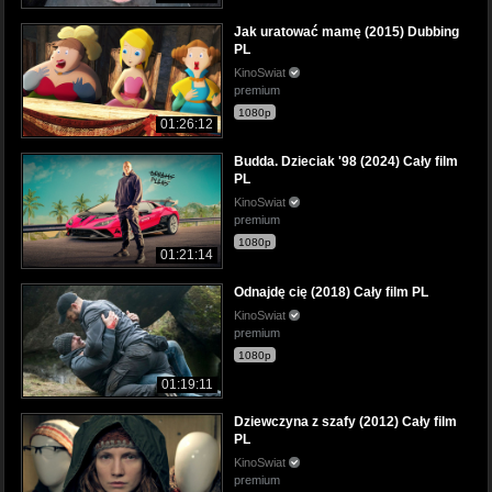
Jak uratować mamę (2015) Dubbing
PL
KinoSwiat
premium
1080p
01:26:12
Budda. Dzieciak '98 (2024) Cały film
PL
KinoSwiat
premium
1080p
01:21:14
Odnajdę cię (2018) Cały film PL
KinoSwiat
premium
1080p
01:19:11
Dziewczyna z szafy (2012) Cały film
PL
KinoSwiat
premium