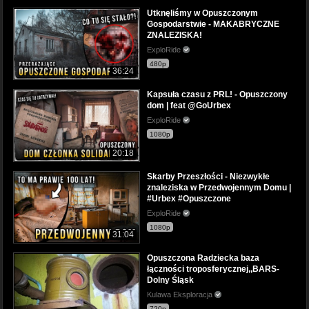
Utknęliśmy w Opuszczonym
Gospodarstwie - MAKABRYCZNE
ZNALEZISKA!
ExploRide
480p
36:24
Kapsuła czasu z PRL! - Opuszczony
dom | feat @GoUrbex
ExploRide
1080p
20:18
Skarby Przeszłości - Niezwykłe
znaleziska w Przedwojennym Domu |
#Urbex #Opuszczone
ExploRide
1080p
31:04
Opuszczona Radziecka baza
łączności troposferycznej,,BARS-
Dolny Śląsk
Kulawa Eksploracja
720p