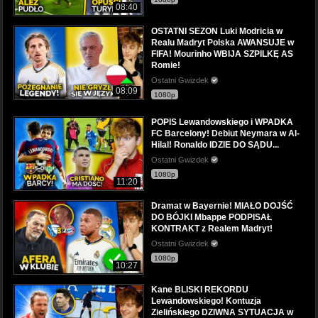
08:40
OSTATNI SEZON Luki Modricia w
Realu Madryt Polska AWANSUJE w
FIFA! Mourinho WBIJA SZPILKĘ AS
Romie!
Ostatni Gwizdek
08:09
1080p
POPIS Lewandowskiego i WPADKA
FC Barcelony! Debiut Neymara w Al-
Hilal! Ronaldo IDZIE DO SĄDU...
Ostatni Gwizdek
1080p
11:20
Dramat w Bayernie! MIAŁO DOJŚĆ
DO BÓJKI Mbappe PODPISAŁ
KONTRAKT z Realem Madryt!
Ostatni Gwizdek
1080p
10:27
Kane BLISKI REKORDU
Lewandowskiego! Kontuzja
Zielińskiego DZIWNA SYTUACJA w