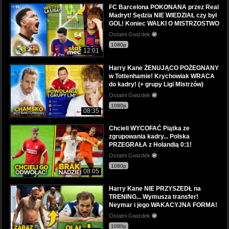
FC Barcelona POKONANA przez Real
Madryt! Sędzia NIE WIEDZIAŁ czy był
GOL! Koniec WALKI O MISTRZOSTWO
Ostatni Gwizdek
1080p
12:01
Harry Kane ŻENUJĄCO POŻEGNANY
w Tottenhamie! Krychowiak WRACA
do kadry! (+ grupy Ligi Mistrzów)
Ostatni Gwizdek
1080p
08:35
Chcieli WYCOFAĆ Piątka ze
zgrupowania kadry... Polska
PRZEGRAŁA z Holandią 0:1!
Ostatni Gwizdek
1080p
08:05
Harry Kane NIE PRZYSZEDŁ na
TRENING... Wymusza transfer!
Neymar i jego WAKACYJNA FORMA!
Ostatni Gwizdek
1080p