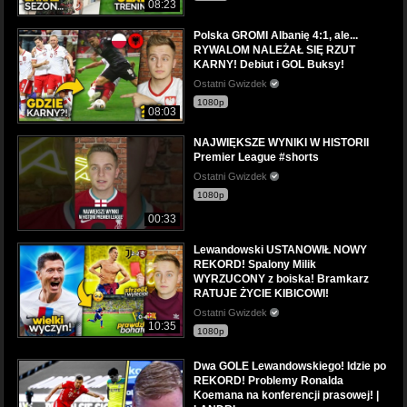
08:23
Polska GROMI Albanię 4:1, ale...
RYWALOM NALEŻAŁ SIĘ RZUT
KARNY! Debiut i GOL Buksy!
Ostatni Gwizdek
1080p
08:03
NAJWIĘKSZE WYNIKI W HISTORII
Premier League #shorts
Ostatni Gwizdek
1080p
00:33
Lewandowski USTANOWIŁ NOWY
REKORD! Spalony Milik
WYRZUCONY z boiska! Bramkarz
RATUJE ŻYCIE KIBICOWI!
Ostatni Gwizdek
10:35
1080p
Dwa GOLE Lewandowskiego! Idzie po
REKORD! Problemy Ronalda
Koemana na konferencji prasowej! |