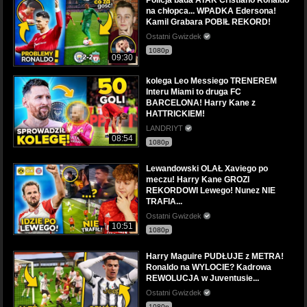
na chłopca... WPADKA Edersona!
Kamil Grabara POBIŁ REKORD!
Ostatni Gwizdek
1080p
09:30
kolega Leo Messiego TRENEREM
Interu Miami to druga FC
BARCELONA! Harry Kane z
HATTRICKIEM!
LANDRIYT
08:54
1080p
Lewandowski OLAŁ Xaviego po
meczu! Harry Kane GROZI
REKORDOWI Lewego! Nunez NIE
TRAFIA...
Ostatni Gwizdek
10:51
1080p
Harry Maguire PUDŁUJE z METRA!
Ronaldo na WYLOCIE? Kadrowa
REWOLUCJA w Juventusie...
Ostatni Gwizdek
1080p