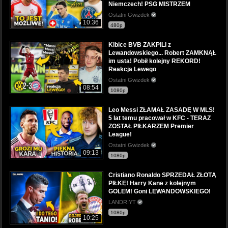
Niemczech! PSG MISTRZEM
Ostatni Gwizdek
10:36
480p
Kibice BVB ZAKPILI z
Lewandowskiego... Robert ZAMKNĄŁ
im usta! Pobił kolejny REKORD!
Reakcja Lewego
Ostatni Gwizdek
08:54
1080p
Leo Messi ZŁAMAŁ ZASADĘ W MLS!
5 lat temu pracował w KFC - TERAZ
ZOSTAŁ PIŁKARZEM Premier
League!
Ostatni Gwizdek
09:13
1080p
Cristiano Ronaldo SPRZEDAŁ ZŁOTĄ
PIŁKĘ! Harry Kane z kolejnym
GOLEM! Goni LEWANDOWSKIEGO!
LANDRIYT
1080p
10:25