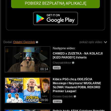
POBIERZ BEZPŁATNĄ APLIKACJĘ
Dodał:
Ostatni Gwizdek
pokaż opis video
Następne wideo:
CHWIZO x ZUZETKA - NA KOLACJI
[KIZO PARODY] #shorts
ChwytakWiktor
480p
00:14
Kibice PSG chcą ODEJŚCIA
Messiego i Neymara! WUGLARNE
SŁOWA! Haaland POBIŁ REKORD
Premier League!
Ostatni Gwizdek
09:00
1080p
Policja bada ATAK Cristiano Ronaldo