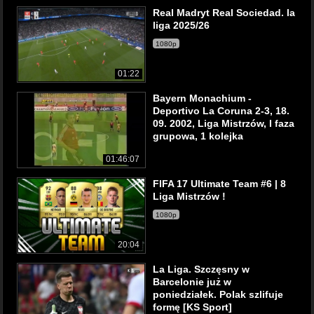
Real Madryt Real Sociedad. la
liga 2025/26
1080p
01:22
Bayern Monachium -
Deportivo La Coruna 2-3, 18.
09. 2002, Liga Mistrzów, I faza
grupowa, 1 kolejka
01:46:07
FIFA 17 Ultimate Team #6 | 8
Liga Mistrzów !
1080p
20:04
La Liga. Szczęsny w
Barcelonie już w
poniedziałek. Polak szlifuje
formę [KS Sport]