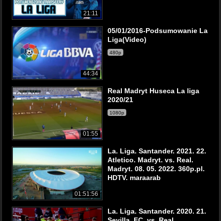
21:11
05/01/2016-Podsumowanie La
Liga(Video)
480p
44:34
Real Madryt Huseca La liga
2020/21
1080p
01:55
La. Liga. Santander. 2021. 22.
Atletico. Madryt. vs. Real.
Madryt. 08. 05. 2022. 360p.pl.
HDTV. maraarab
01:51:56
La. Liga. Santander. 2020. 21.
Sevilla. FC. vs. Real.