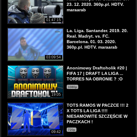
23. 12. 2020. 360p.pl. HDTV.
maraarab
01:47:15
La. Liga. Santander. 2019. 20.
Real. Madryt. vs. FC.
Barcelona. 01. 03. 2020.
360p.pl. HDTV. maraarab
03:09:54
Anonimowy Draftoholik #20 |
FIFA 17 | DRAFT LA LIGA ...
TORRES NA OBRONIE ? :O
1080p
19:05
TOTS RAMOS W PACZCE !!! 2
X TOTS LA LIGA !!!!
NIESAMOWITE SZCZĘŚCIE W
PACZKACH !
720p
09:42