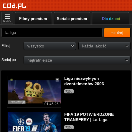
Filmy premium
Seriale premium
Dla dzieci
MENU
szukaj
Filtruj
Sortuj po
Liga niezwykłych
dżentelmenów 2003
720p
01:45:26
FIFA 19 POTWIERDZONE
TRANSFERY | La Liga
720p