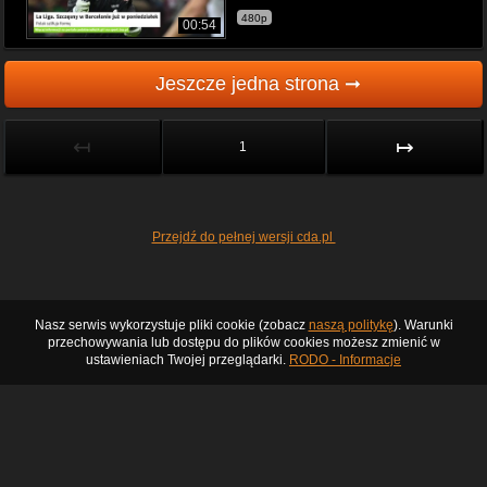
480p
00:54
Jeszcze jedna strona ➞
↤
↦
1
Przejdź do pełnej wersji cda.pl
Nasz serwis wykorzystuje pliki cookie (zobacz
naszą politykę
). Warunki
przechowywania lub dostępu do plików cookies możesz zmienić w
ustawieniach Twojej przeglądarki.
RODO - Informacje