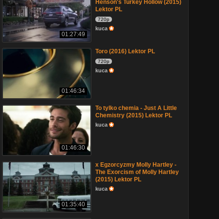
Henson's Turkey Hollow (2015)
Lektor PL
720p
kuca
01:27:49
Toro (2016) Lektor PL
720p
kuca
01:46:34
To tylko chemia - Just A Little
Chemistry (2015) Lektor PL
kuca
01:46:30
x Egzorcyzmy Molly Hartley -
The Exorcism of Molly Hartley
(2015) Lektor PL
kuca
01:35:40