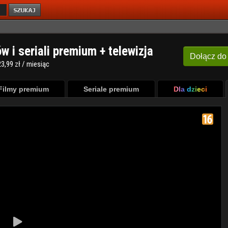
ów i seriali premium + telewizja
Dołącz
do
3,99 zł / miesiąc
Filmy premium
Seriale premium
Dla dzieci