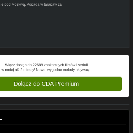
nuje pod Moskwą. Popada w tarapaty za
wnego dnia znika bez śladu.
Stanach. Co więcej, spodziewa się
y dołączyć do ukochanej. Za uciekinierem
e. Tropią go rosyjski agent Cushko (Adam
że płatny zabójca Myron (Bokeem
a w zasadzkę zastawioną w motelu.
specjalnych i niebezpiecznych
Włącz dostęp do 22689 znakomitych filmów i seriali
w mniej niż 2 minuty! Nowe, wygodne metody aktywacji.
Dołącz do CDA Premium
L