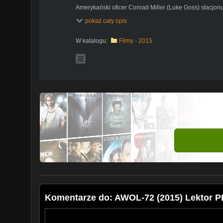
Amerykański oficer Conrad Miller (Luke Goss) stacjo
sprawą romansu. Jego kochanka - rosyjski szpieg - pe
pokaż cały opis
Nieoczekiwanie kobieta informuje go, że przebywa w 
dziecka. Miller decyduje się zdezerterować z armii, b
rusza pościg, ponieważ zbieg posiada tajne informacj
W katalogu:
Filmy - 2015
Gregor), detektyw z Los Angeles, Adams (RZA), a tak
Woodbine). Sytuacja komplikuje się, gdy Miller wpad
Trzymająca w napięciu opowieść o rozgrywkach służb 
przestępców.
Komentarze do: AWOL-72 (2015) Lektor P