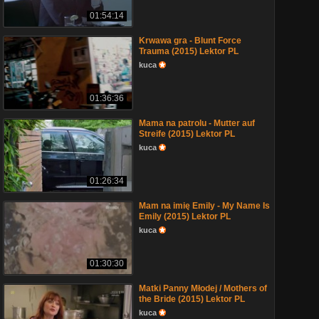
01:54:14
Krwawa gra - Blunt Force
Trauma (2015) Lektor PL
kuca
01:36:36
Mama na patrolu - Mutter auf
Streife (2015) Lektor PL
kuca
01:26:34
Mam na imię Emily - My Name Is
Emily (2015) Lektor PL
kuca
01:30:30
Matki Panny Młodej / Mothers of
the Bride (2015) Lektor PL
kuca