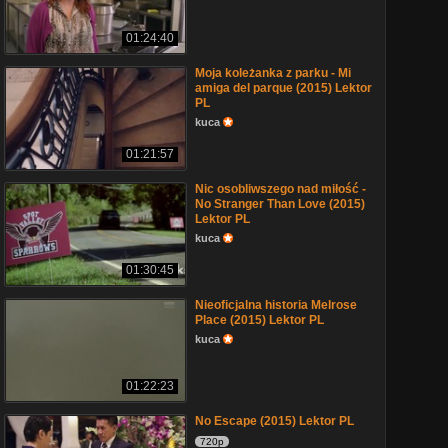
01:24:40
Moja koleżanka z parku - Mi
amiga del parque (2015) Lektor
PL
kuca
01:21:57
Nic osobliwszego nad miłość -
No Stranger Than Love (2015)
Lektor PL
kuca
01:30:45
Nieoficjalna historia Melrose
Place (2015) Lektor PL
kuca
01:22:23
No Escape (2015) Lektor PL
720p