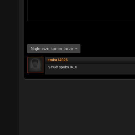
Najlepsze komentarze
emha14926
Nawet spoko 8/10