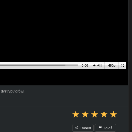
0:00
480p
 dystrybutorów!
Embed
Zgłoś