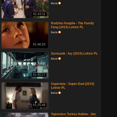
kuca
01:43:11
Rodzina Fangów - The Family
Fang (2015) Lektor PL
kuca
01:46:20
Sarmasik - Ivy (2015) Lektor PL
kuca
01:40:27
Supertata - Super-Dad (2015)
Lektor PL
kuca
01:25:46
Tajemnice Turkey Hollow - Jim