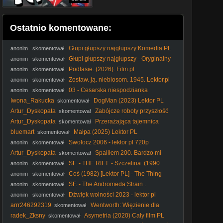
Ostatnio komentowane:
Głupi głupszy najgłupszy Komedia PL
anonim
skomentował
Głupi głupszy najgłupszy - Oryginalny
anonim
skomentował
Lektor PL 2012
Podlasie. (2026). Film.pl
anonim
skomentował
Zostaw. ją. niebiosom. 1945. Lektor.pl
anonim
skomentował
03 - Cesarska niespodzianka
anonim
skomentował
Iwona_Rakucka
DogMan (2023) Lektor PL
skomentował
Artur_Dyskopata
Zabójcze roboty przyszłość
skomentował
wojny - dokument lektor pl
Artur_Dyskopata
Przerażająca tajemnica
skomentował
kwiatów - dokument pl
bluemart
Małpa (2025) Lektor PL
skomentował
Swołocz 2006 - lektor pl 720p
anonim
skomentował
Artur_Dyskopata
Spaliłem 200. Bardzo mi
skomentował
przykro: że wyrzuciłem zjełczałe klarowane masło.
SF. - THE RIFT. - Szczelina. (1990
anonim
skomentował
lektor
Coś (1982) [Lektor PL] - The Thing
anonim
skomentował
SF. - The Andromeda Strain .
anonim
skomentował
Tajemnica. Andromedy. (1971) lektor
Dźwięk wolności 2023 - lektor pl
anonim
skomentował
arrr246292319
Wentworth: Więzienie dla
skomentował
kobiet S04E12 Lektor PL
radek_Zksny
Asymetria (2020) Cały film PL
skomentował