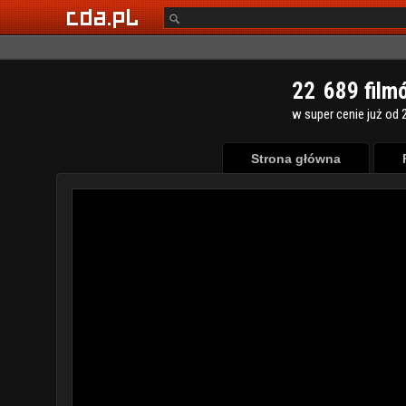
2
2
6
8
9
film
w super cenie już od 2
Strona główna