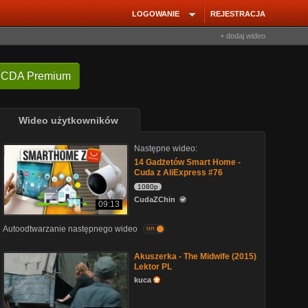
LOGOWANIE
REJESTRACJA
+ dodaj wideo
 CDA Premium
Wideo użytkowników
Następne wideo:
14 Gadżetów Smart Home -
Cuda z AliExpress #76
1080p
CudaZChin
09:13
Autoodtwarzanie następnego wideo
on
Akuszerka - The Midwife (2015)
Lektor PL
kuca