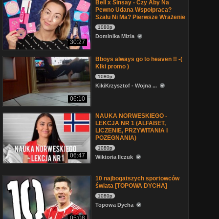
Bell x Sinsay - Czy Aby Na
Pewno Udana Wspołpraca?
Szału Ni Ma? Pierwsze Wrażenie
1080p
Dominika Mizia
30:27
Bboys always go to heaven !! -(
KIki promo )
1080p
KikiKrzysztof - Wojna ...
06:10
NAUKA NORWESKIEGO -
LEKCJA NR 1 (ALFABET,
LICZENIE, PRZYWITANIA I
POZEGNANIA)
1080p
06:47
Wiktoria Ilczuk
10 najbogatszych sportowców
świata [TOPOWA DYCHA]
1080p
Topowa Dycha
05:08