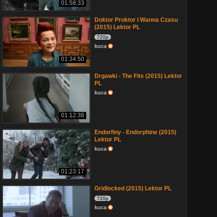
01:58:33
Doktor Proktor I Wanna Czasu
(2015) Lektor PL
720p
kuca
01:34:50
Drgawki - The Fits (2015) Lektor
PL
kuca
01:12:38
Endorfiny - Endorphine (2015)
Lektor PL
kuca
01:23:17
Gridlocked (2015) Lektor PL
720p
kuca