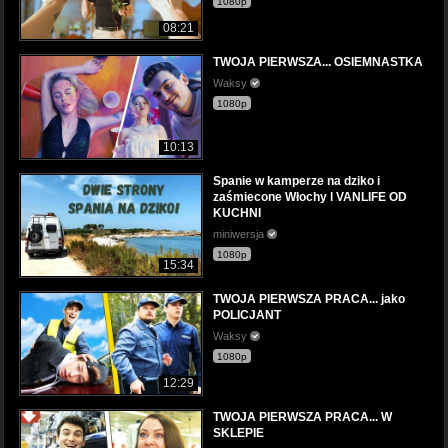
1080p
08:21
TWOJA PIERWSZA... OSIEMNASTKA
Waksy
1080p
10:13
Spanie w kamperze na dziko i
zaśmiecone Włochy l VANLIFE OD
KUCHNI
miniwersja
1080p
15:34
TWOJA PIERWSZA PRACA... jako
POLICJANT
Waksy
1080p
12:29
TWOJA PIERWSZA PRACA... W
SKLEPIE