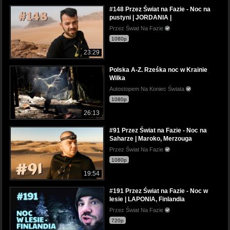
#148 Przez Świat na Fazie - Noc na
pustyni | JORDANIA |
Przez Świat Na Fazie
1080p
23:29
Polska A-Z. Rześka noc w Krainie
Wilka
Autostopem Na Koniec Świata
1080p
26:13
#91 Przez Świat na Fazie - Noc na
Saharze | Maroko, Merzouga
Przez Świat Na Fazie
1080p
19:54
#191 Przez Świat na Fazie - Noc w
lesie | LAPONIA, Finlandia
Przez Świat Na Fazie
720p