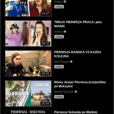
Waksy
1080p
10:37
TWOJA PIERWSZA PRACA: jako
NIANIA
Waksy
1080p
08:33
PIERWSZA RANDKA VS KAŻDA
KOLEJNA
Max Krason
1080p
06:05
Mamy Jeepa! Pierwsza przejażdżka
po Meksyku!
Bartek Szkutnik
1080p
30:45
Pierwsza Sekunda po Wielkim