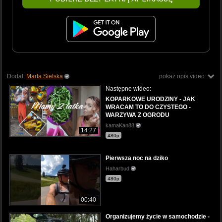
Dodał:
Marta Sielska
pokaż opis video
Następne wideo:
KOPARKOWE URODZINY - JAK
WRACAM TO DO CZYSTEGO -
WARZYWA Z OGRODU
kamaKan88
14:27
480p
Pierwsza noc na dziko
Haharbud
480p
00:40
Organizujemy życie w samochodzie -