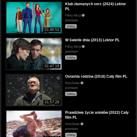
Klub złamanych serc (2024) Lektor
PL
Filmy Akcji
premium
1080p
01:40:52
W świetle dnia (2013) Lektor PL
Filmy Akcji
premium
1080p
01:47:19
Ostatnia rodzina (2016) Cały film PL
KinoSwiat
premium
1080p
01:57:28
Prawdziwe życie aniołów (2022) Cały
film PL
KinoSwiat
premium
1080p