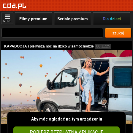
Filmy premium
Seriale premium
Dla dzieci
MENU
szukaj
KAPADOCJA i pierwsza noc na dziko w samochodzie
00:11:25
Aby móc oglądać na tym urządzeniu
POBIERZ BEZPŁATNĄ APLIKACJĘ