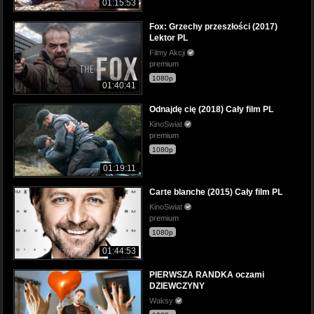
01:15:53
Fox: Grzechy przeszłości (2017)
Lektor PL
Filmy Akcji
premium
1080p
01:40:41
Odnajdę cię (2018) Cały film PL
KinoSwiat
premium
1080p
01:19:11
Carte blanche (2015) Cały film PL
KinoSwiat
premium
1080p
01:44:53
PIERWSZA RANDKA oczami
DZIEWCZYNY
Waksy