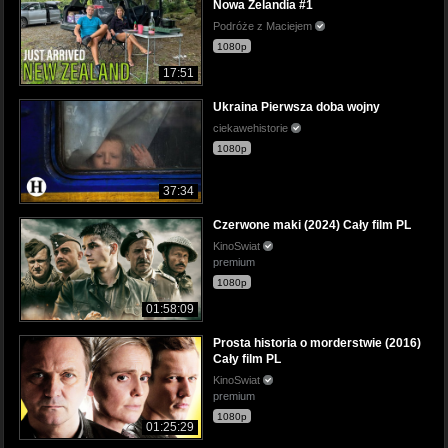
Nowa Zelandia #1
Podróże z Maciejem
1080p
17:51
Ukraina Pierwsza doba wojny
ciekawehistorie
1080p
37:34
Czerwone maki (2024) Cały film PL
KinoSwiat
premium
1080p
01:58:09
Prosta historia o morderstwie (2016)
Cały film PL
KinoSwiat
premium
1080p
01:25:29