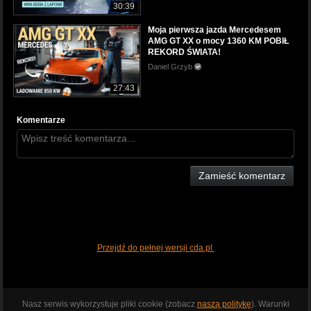
30:39
Moja pierwsza jazda Mercedesem
AMG GT XX o mocy 1360 KM POBIŁ
REKORD ŚWIATA!
Daniel Grzyb
27:43
Komentarze
Zamieść komentarz
Przejdź do pełnej wersji cda.pl
Nasz serwis wykorzystuje pliki cookie (zobacz
naszą politykę
). Warunki