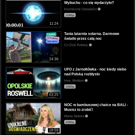
Wybuchu - co się wydarzyło?
Kosmiczne Opowieści
1080p
11:24
Tania latarnia solarna. Darmowe
światło przez całą noc
Co Dziś Robimy
24:36
UFO z Jarnołtówka - noc kiedy niebo
nad Polską rozbłysło
Inne_Medium
1080p
03:25
NOC w bambusowej chatce na BALI -
Musisz to zrobić!
Marta Sielska
1080p
18:59